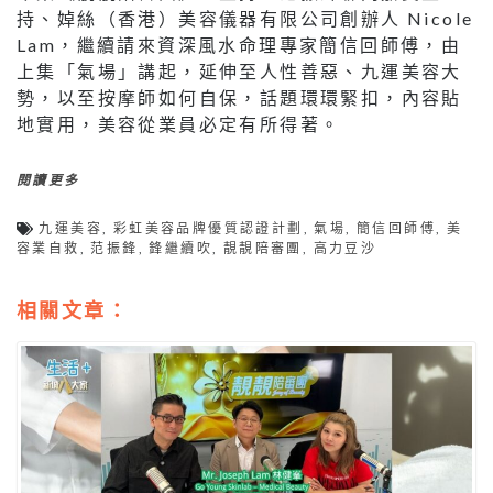
持、婥絲（香港）美容儀器有限公司創辦人 Nicole
Lam，繼續請來資深風水命理專家簡信回師傅，由
上集「氣場」講起，延伸至人性善惡、九運美容大
勢，以至按摩師如何自保，話題環環緊扣，內容貼
地實用，美容從業員必定有所得著。
閱讀更多
九運美容
,
彩虹美容品牌優質認證計劃
,
氣場
,
簡信回師傅
,
美
容業自救
,
范振鋒
,
鋒繼續吹
,
靚靚陪審團
,
高力豆沙
相關文章：