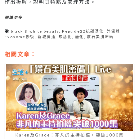
作出拆解，說明其特點及處理方法。
閱讀更多
black & white beauty
,
Peptide22抗羰基化
,
外泌體
Exosome修復
,
新城廣播
,
羰基化
,
醣化
,
鑽石美肌密碼
相關文章：
Karen及Grace：非凡的主持拍檔，突破1000集