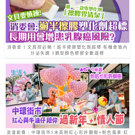
消委會 | 文具控必睇！逾半擦膠塑化劑超標 有機會致內
分泌失調 1類型顏色擦膠全數達標
浪漫新春｜中環街市5米高粉紅心形許願樹+粉色風車 紅