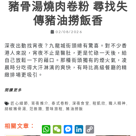
豬骨湯燒肉卷粉 尋找失
傳豬油撈飯香
02/08/2026
深夜出動找宵夜？九龍城街頭總有驚喜。對不少香
港人來說，宵夜不止是醫肚，更是忙碌一天後，給
自己放鬆一下的藉口。那種街頭獨有的煙火氣，凌
晨時分吃得大汗淋漓的爽快，有時比高級餐廳的精
緻排場更吸引。
閱讀更多
匠心細節
,
宵夜推介
,
泰式卷粉
,
深夜食堂
,
程凱欣
,
職人精神
,
胡椒豬骨湯
,
范振鋒
,
豐味旅程
,
豬油撈飯
相關文章：
W
W
M
L
C
h
e
e
i
o