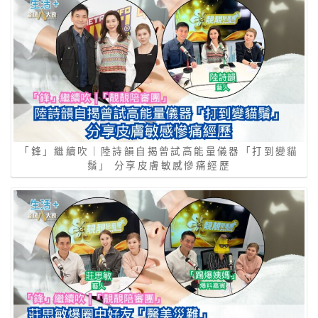
「鋒」繼續吹｜陸詩韻自揭曾試高能量儀器「打到變貓
鬚」 分享皮膚敏感慘痛經歷