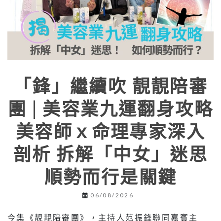
「鋒」繼續吹 靚靚陪審
團 | 美容業九運翻身攻略
美容師ｘ命理專家深入
剖析 拆解「中女」迷思
順勢而行是關鍵
06/08/2026
今集《靚靚陪審團》，主持人范振鋒聯同嘉賓主