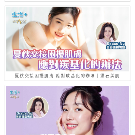
夏秋交接困擾肌膚 應對羰基化的辦法｜鑽石美肌