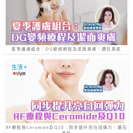
夏季護膚組合：DG變頻療程及潔面爽膚｜鑽石美肌
RF療程與Ceramide及Q10：同步提升亮白回彈力｜鑽石