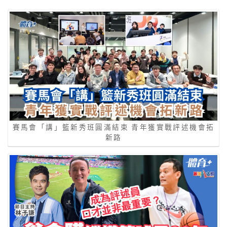
賽馬會「講」籃新秀班圓滿結束 青年獲實戰評述機會拓
新路