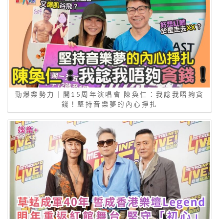
勁爆樂勢力｜開15周年演唱會 陳奐仁：我諗我唔夠貪
錢！堅持音樂夢的內心掙扎