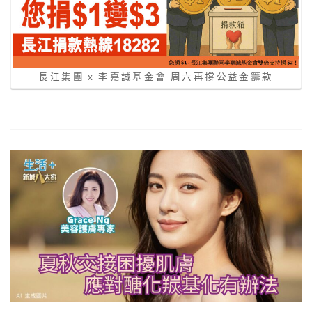
長江集團 x 李嘉誠基金會 周六再撐公益金籌款