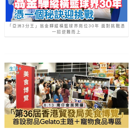
「亞洲3分王」翁金驊縱橫籃球界崗位30年 面對挑戰憑
一招逆難而上