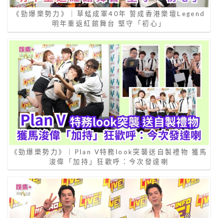
《勁爆樂勢力》｜草蜢成軍40年 誓成香港樂壇Legend
明年重返紅館舞台 堅守「初心」
《勁爆樂勢力》｜Plan V特務look突襲送自製禮物 獲馬
浚偉「加持」狂歡呼：今次發達喇