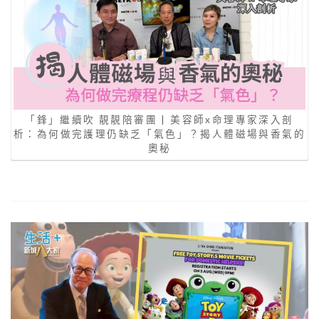
「鋒」繼續吹 靚靚陪審團 | 美容師x命理專家深入剖
析：為何做完護理仍缺乏「氣色」？揭人體磁場與香氣的
奧秘