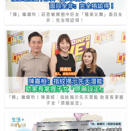
「鋒」繼續吹｜莊思敏爆圈中好友「醫美災難」面目全
非：完全唔認得！
「鋒」繼續吹 | 陳嘉桓：指紋揭示先天潛能 助家長掌握
子女「原廠設定」