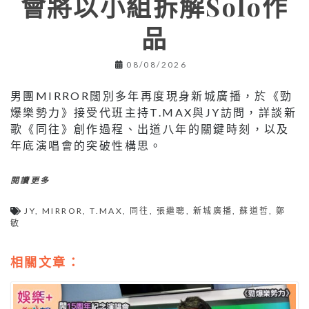
會將以小組拆解Solo作
品
08/08/2026
男團MIRROR闊別多年再度現身新城廣播，於《勁
爆樂勢力》接受代班主持T.MAX與JY訪問，詳談新
歌《同往》創作過程、出道八年的關鍵時刻，以及
年底演唱會的突破性構思。
閱讀更多
JY
,
MIRROR
,
T.MAX
,
同往
,
張繼聰
,
新城廣播
,
蘇道哲
,
鄭
敏
相關文章：