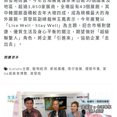
貿發局透露，今年五項展覽匯聚來自逾30個國家及
地區、超過1,850家展商，全場設有43個展館。其
中韓國館面積較去年大增四成，成為規模最大的海
外展館。貿發局副總裁林玉鳳表示，今年展覽以
「Live Well．Stay Well」為主題，迎合市場對健
康、優質生活及身心平衡的關注，期望做好「超級
聯繫人」角色，將企業「引進來」，協助企業「走
出去」。
閱讀更多
Gelato主題
,
寵物經濟
,
新城廣播
,
灣仔會展
,
煙韌市集
,
第
36屆美食博覽
,
貿發局