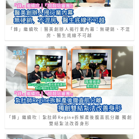
「鋒」繼續吹｜醫美創辦人揭行業內幕：無硬銷、不混
房、醫生底線不可越
「鋒」繼續吹｜紮肚師Regine拆解產後腹直肌分離 獨創
雙結紮法改善身形