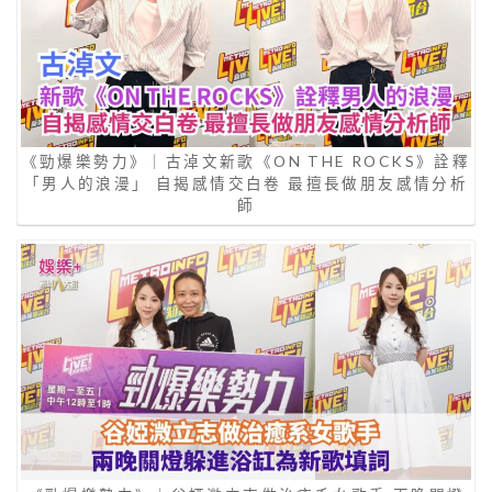
《勁爆樂勢力》｜古淖文新歌《ON THE ROCKS》詮釋
「男人的浪漫」 自揭感情交白卷 最擅長做朋友感情分析
師