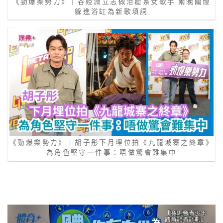
《勁爆樂勢力》｜谷婭溦立志做治癒系女歌手 兩晚關燈
躲進浴缸為新歌填詞
《勁爆樂勢力》｜胡子彤下月埋位拍《九龍城寨之終章》
為角色堅守一件事：唔做驚會難集中