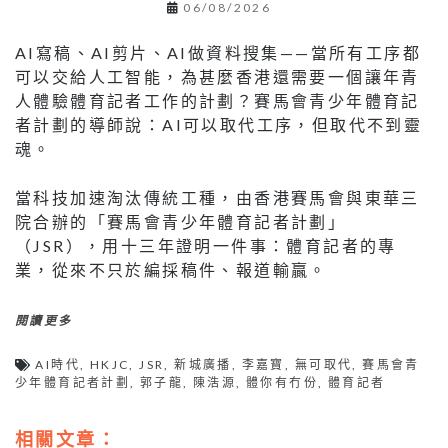
06/08/2026
AI寫稿、AI剪片、AI做資料搜集——當所有工序都
可以交給人工智能，為甚麼香港還需要一個讓年青
人體驗體育記者工作的計劃？賽馬會青少年體育記
者計劃的導師說：AI可以取代工序，但取代不到靈
魂。
當科技加速淘汰傳統工種，由香港賽馬會與東華三
院合辦的「賽馬會青少年體育記者計劃」
（JSR），用十三年證明一件事：體育記者的專
業，從來不只於編採稿件、報道輸贏。
閱讀更多
AI時代
,
HKJC
,
JSR
,
新城廣播
,
李嘉寶
,
無可取代
,
賽馬會青
少年體育記者計劃
,
郭子龍
,
陳浩源
,
體你有冇份
,
體育記者
相關文章：