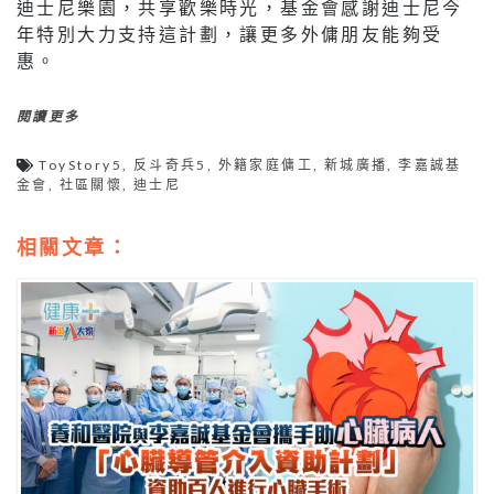
迪士尼樂園，共享歡樂時光，基金會感謝迪士尼今
年特別大力支持這計劃，讓更多外傭朋友能夠受
惠。
閱讀更多
ToyStory5
,
反斗奇兵5
,
外籍家庭傭工
,
新城廣播
,
李嘉誠基
金會
,
社區關懷
,
迪士尼
相關文章：