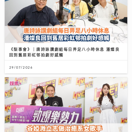
《梨事會》｜唐詩詠讚劇組每日畀足八小時休息 潘燦良
回到舊居彩虹邨拍劇好感觸
29/07/2026