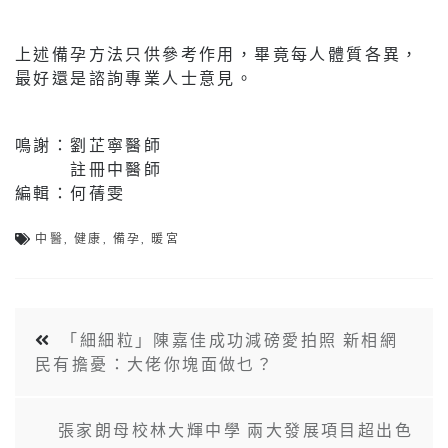
上述備孕方法只供參考作用，畢竟每人體質各異，
最好還是諮詢專業人士意見。
鳴謝：劉芷寧醫師
註冊中醫師
編輯：何蒨雯
中醫
,
健康
,
備孕
,
暖宮
「細細粒」陳嘉佳成功減磅愛拍照 新相網
民有擔憂：大佬你塊面做乜？
張家朗母校林大輝中學 兩大發展項目超出色