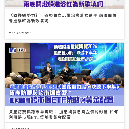
《勁爆樂勢力》｜谷婭溦立志做治癒系女歌手 兩晚關燈
躲進浴缸為新歌填詞
22/07/2026
資產防禦與跨市場實戰： 加息與減息對金價的影響 如何
利用跨市場ETF策略與黃金配置