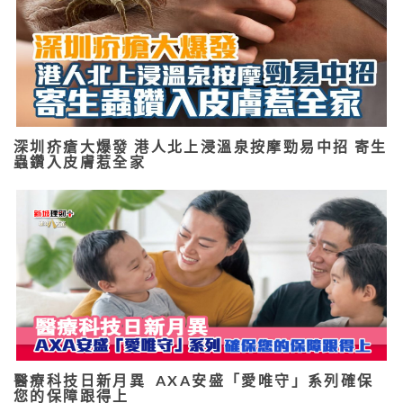
深圳疥瘡大爆發 港人北上浸溫泉按摩勁易中招 寄生
蟲鑽入皮膚惹全家
醫療科技日新月異 AXA安盛「愛唯守」系列確保
您的保障跟得上