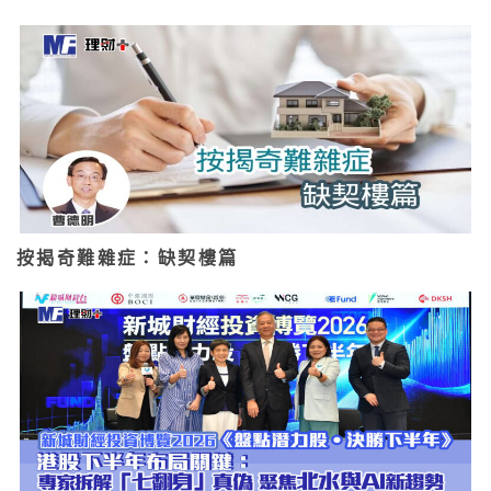
按揭奇難雜症：缺契樓篇