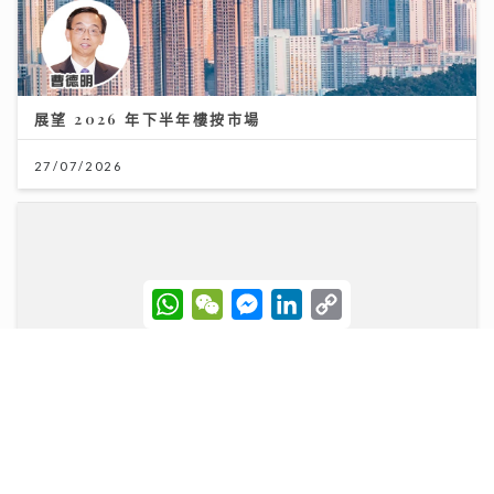
27/07/2026
W
W
M
L
C
h
e
e
i
o
a
C
s
n
p
Rover新歌《初級大人》唱盡遺憾 感謝Tiger演出MV
t
h
s
k
y
與肥貓鬥搶鏡
s
a
e
e
L
A
t
n
d
i
p
g
I
n
09/07/2026
p
e
n
k
r