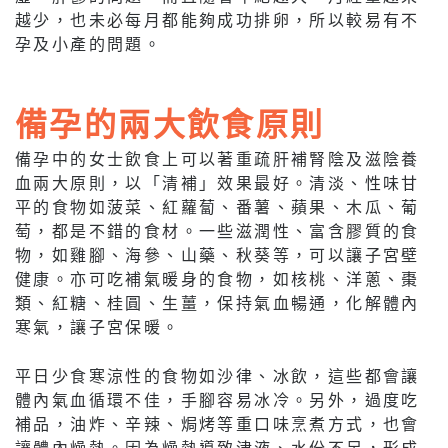
越少，也未必每月都能夠成功排卵，所以較易有不
孕及小產的問題。
備孕的兩大飲食原則
備孕中的女士飲食上可以著重疏肝補腎陰及滋陰養
血兩大原則，以「清補」效果最好。清淡、性味甘
平的食物如菠菜、紅蘿蔔、番薯、蘋果、木瓜、葡
萄，都是不錯的食材。一些滋潤性、富含膠質的食
物，如雞腳、海參、山藥、秋葵等，可以讓子宮壁
健康。亦可吃補氣暖身的食物，如核桃、洋蔥、棗
類、紅糖、桂圓、生薑，保持氣血暢通，化解體內
寒氣，讓子宮保暖。
平日少食寒涼性的食物如沙律、冰飲，這些都會讓
體內氣血循環不佳，手腳容易冰冷。另外，過度吃
補品，油炸、辛辣、焗烤等重口味烹煮方式，也會
讓體內燥熱。因為燥熱導致津液、水份不足，形成