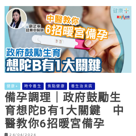
健康+
時令養生
焦點健康
養生治未病
備孕調理｜政府鼓勵生
育想陀B有1大關鍵 中
醫教你6招暖宮備孕
24/04/2024