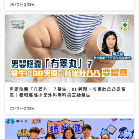
30/07/2026
男嬰陰囊「冇睪丸」？醫生：BB哭鬧、咳嗽肚凸凸要留
意｜養和醫院小兒外科專科梁芷綸醫生
23/07/2026