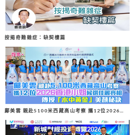
按揭奇難雜症：缺契樓篇
鄺美雲 親赴5100米西藏高山考察 攜12位2026…