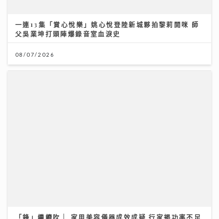
一連13集「賞心悅樂」姚心悅登陸新城夥拍黎莉開咪 師
父吳業坤打頭陣爆錄音室血淚史
08/07/2026
「鋒」繼續吹 | 家用美容儀器成效成疑 行家揭功率不足