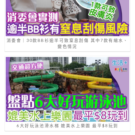
消委會｜30款BB衫逾半可致窒息刮傷 其中7款有縮水、
變色情況
6大好玩泳池滑水梯 媲美水上樂園 最平$8玩到