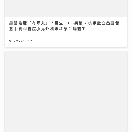
男嬰陰囊「冇睪丸」？醫生：BB哭鬧、咳嗽肚凸凸要留
意｜養和醫院小兒外科專科梁芷綸醫生
23/07/2026