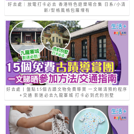
好去處｜放電打卡必去 香港特色遊樂場合集 日系/小清
新/型格風格包羅埋有
好去處 | 盤點15個古蹟文物免費導賞 一文睇清預約程序
+交通 影迷必去九龍寨城 打卡必到虎豹別墅