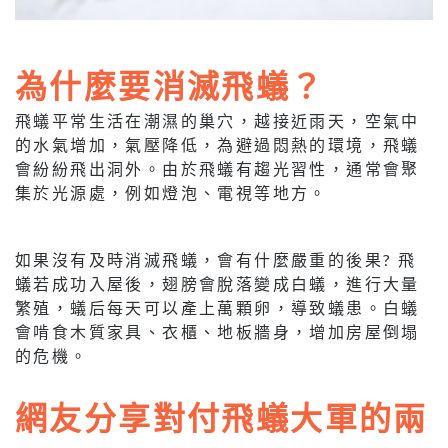
為什麼要消滅飛蟻
？
飛蟻平常生活在潮濕的巢穴，越接近雨天，空氣中
的水氣增加，氣壓降低，為避過悶熱的環境，飛蟻
會紛紛飛出洞外。由於飛蟻有趨光習性，通常會聚
集於光源處，例如燈泡、電視等地方。
如果沒有及時消滅飛蟻，會有什麼嚴重的後果? 飛
蟻若成功入屋後，翅膀會脫落變成白蟻，進行大量
繁殖，蟻后每天可以產上萬顆卵，導致蟻患。白蟻
會啃食木質家具、衣櫃、地板牆身，增加房屋倒塌
的危機。
網友分享對付飛蟻大軍的兩