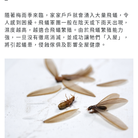
隨著梅雨季來臨，家家戶戶就會湧入大量飛蟻，令
人感到困擾。飛蟻軍團一般在陰天或下雨天出現，
濕庋越高，越適合飛蟻繁殖。由於飛蟻繁殖能力
強，一旦沒有徹底消滅，並成功讓牠們「入屋」，
將引起蟻患，侵蝕傢俱及影響全屋健康。