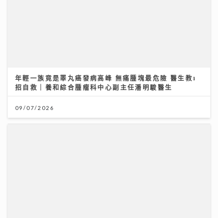
年輕一族竟是睪丸癌發病高峰 無痛腫塊最危險 醫生教1
招自救｜養和綜合腫瘤科中心副主任潘明駿醫生
09/07/2026