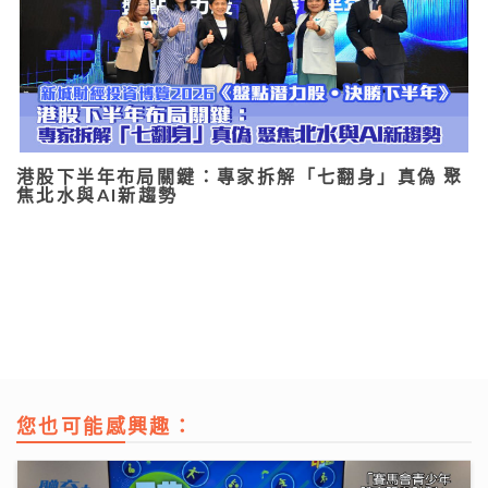
港股下半年布局關鍵：專家拆解「七翻身」真偽 聚
焦北水與AI新趨勢
您也可能感興趣：