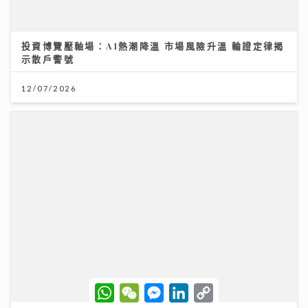
投資博覽壓軸場：AI熱潮降溫 市場風險升溫 輪證定律揭
示散戶警號
12/07/2026
W
W
M
L
C
h
e
e
i
o