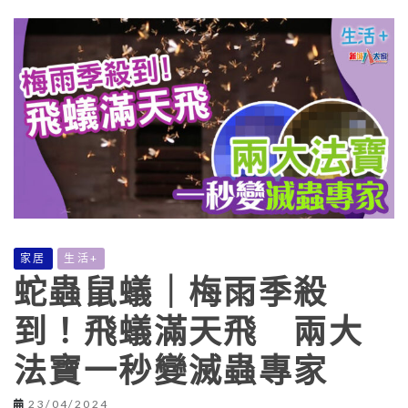
家居
生活+
蛇蟲鼠蟻｜梅雨季殺
到！飛蟻滿天飛 兩大
法寶一秒變滅蟲專家
23/04/2024