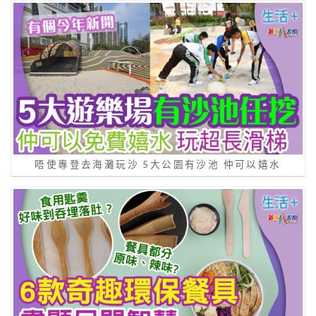
唔使專登去海灘玩沙 5大公園有沙池 仲可以嬉水