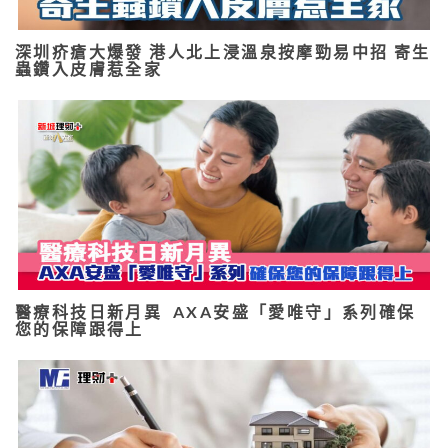
深圳疥瘡大爆發 港人北上浸溫泉按摩勁易中招 寄生
蟲鑽入皮膚惹全家
醫療科技日新月異 AXA安盛「愛唯守」系列確保
您的保障跟得上