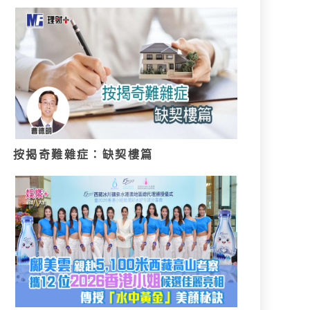
按揭奇難雜症：缺契樓篇