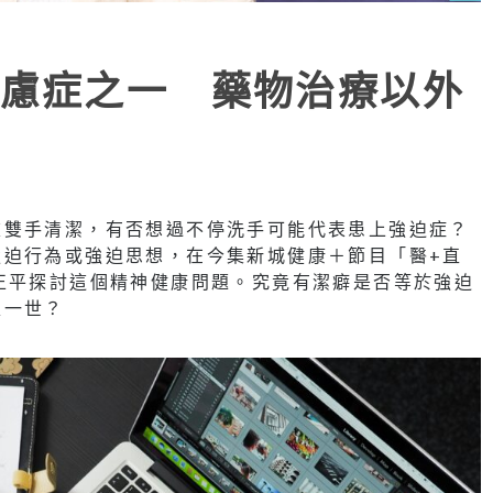
慮症之一 藥物治療以外
重雙手清潔，有否想過不停洗手可能代表患上強迫症？
強迫行為或強迫思想，在今集新城健康＋節目「醫+直
正平探討這個精神健康問題。究竟有潔癖是否等於強迫
足一世？