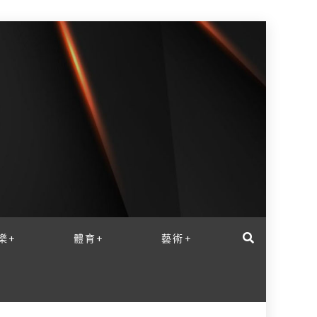
樂+
體育+
藝術+