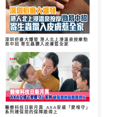
深圳疥瘡大爆發 港人北上浸溫泉按摩勁
易中招 寄生蟲鑽入皮膚惹全家
醫療科技日新月異 AXA安盛「愛唯守」
系列確保您的保障跟得上