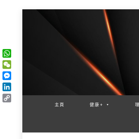
W
一網睇盡 八家大成
h
W
a
e
M
t
C
e
L
s
h
s
i
主頁
健康+
A
C
a
s
n
p
o
t
e
k
p
p
n
e
y
g
d