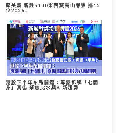
鄺美雲 親赴5100米西藏高山考察 攜12
位2026…
港股下半年布局關鍵：專家拆解「七翻
身」真偽 聚焦北水與AI新趨勢