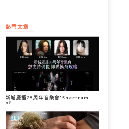
熱門文章
新城廣播35周年音樂會“Spectrum
of…