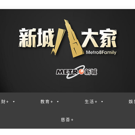
理財+
教育+
生活+
娛
慈善+