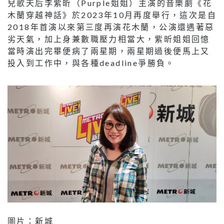
兒歌天后李紫昕（Purple姐姐）主演的音樂劇《花
木蘭穿越神話》於2023年10月再度舉行，這次是自
2018年首演以來第三度再演花木蘭，公演還遇著惡
劣天氣，加上身兼數職壓力相當大，紫昕姐姐回憶
當時演出完畢便病了兩星期，兩星期過後便馬上又
投入到工作中，與各種deadline爭勝負。
圖片：新城