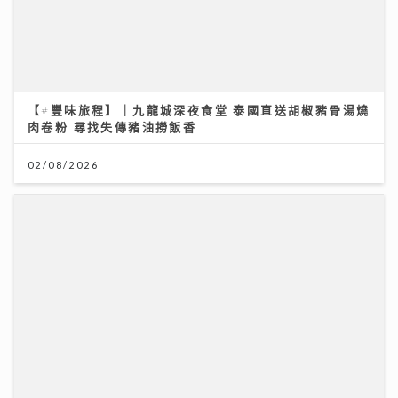
【#豐味旅程】｜九龍城深夜食堂 泰國直送胡椒豬骨湯燒
肉卷粉 尋找失傳豬油撈飯香
02/08/2026
《Ben同Benson『Chur』到行》｜寶珮如：每食一口
飯都記住袁潔儀 若時光倒流 願返車禍後重新經歷一次
30/07/2026