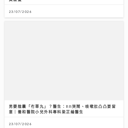
男嬰陰囊「冇睪丸」？醫生：BB哭鬧、咳嗽肚凸凸要留
意｜養和醫院小兒外科專科梁芷綸醫生
23/07/2026