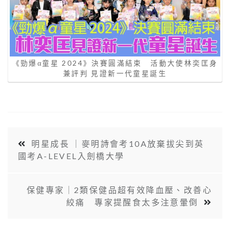
《勁爆α童星 2024》決賽圓滿結束 活動大使林奕匡身
兼評判 見證新一代童星誕生
明星成長 ｜麥明詩會考10A放棄拔尖到英
國考A-LEVEL入劍橋大學
保健專家｜2類保健品超有效降血壓、改善心
絞痛 專家提醒食太多注意暈倒