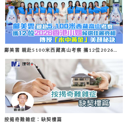
鄺美雲 親赴5100米西藏高山考察 攜12位2026…
按揭奇難雜症：缺契樓篇