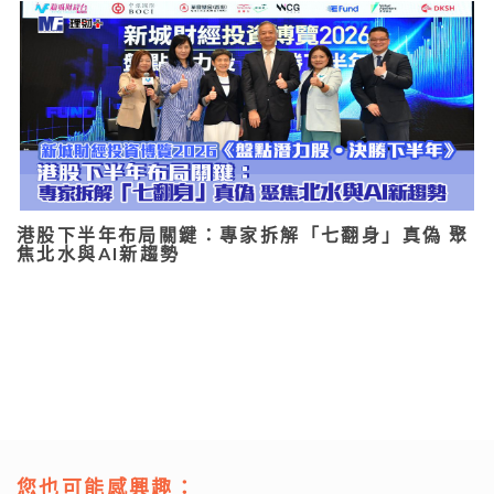
港股下半年布局關鍵：專家拆解「七翻身」真偽 聚
焦北水與AI新趨勢
您也可能感興趣：