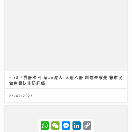
7.28世界肝炎日 每20港人1人患乙肝 四成未察覺 籲市民
做免費快測防肝癌
28/07/2026
W
W
M
L
C
h
e
e
i
o