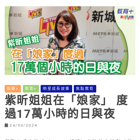
娛樂+
教育+
明星成長故事
焦點教育
紫昕姐姐在「娘家」 度
過17萬小時的日與夜
26/03/2024