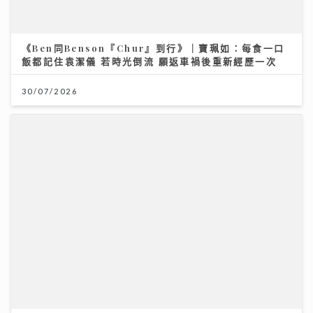
一連13集「賞心悅樂」姚心悅登陸新城夥拍黎莉開咪 師
父吳業坤打頭陣爆錄音室血淚史
08/07/2026