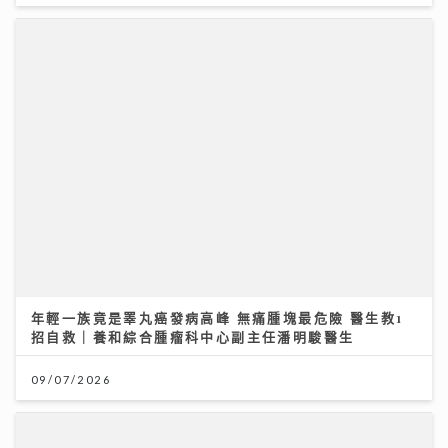
年輕一族竟是睪丸癌發病高峰 無痛腫塊最危險 醫生教1
招自救｜養和綜合腫瘤科中心副主任潘明駿醫生
09/07/2026