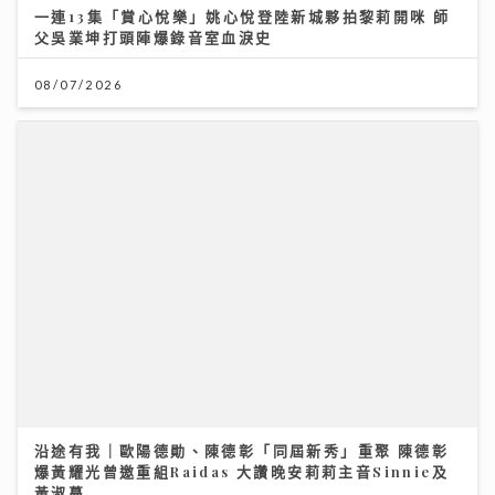
沿途有我｜歐陽德勛、陳德彰「同屆新秀」重聚 陳德彰
爆黃耀光曾邀重組Raidas 大讚晚安莉莉主音Sinnie及
黃淑蔓
23/07/2026