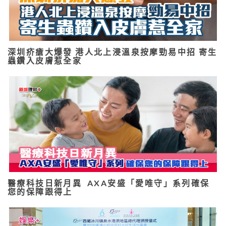
深圳疥瘡大爆發 港人北上浸溫泉按摩勁易中招 寄生
蟲鑽入皮膚惹全家
醫療科技日新月異 AXA安盛「愛唯守」系列確保
您的保障跟得上