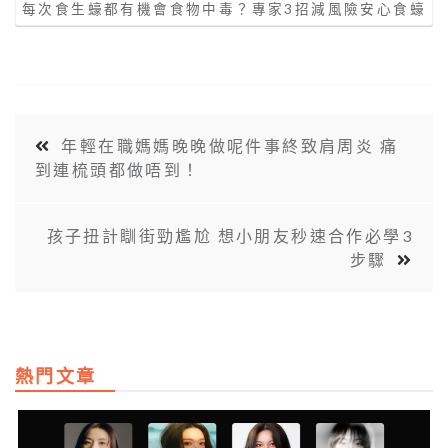
每次食生蠔都有機會食物中毒？專家3招減風險安心食蠔
年輕在職媽媽晚晚做呢件事終致肩周炎 痛
到連梳頭都做唔到！
孩子扭計瞓街勁尷尬 想小朋友秒速合作必學3
步驟
熱門文章