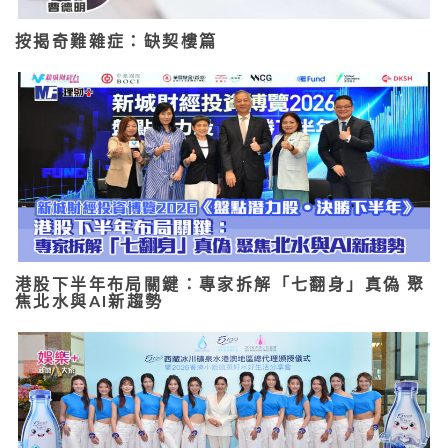
按揭奇難雜症：缺契樓篇
港股下半年布局關鍵：專家拆解「七翻身」真偽 聚
焦北水與AI新趨勢