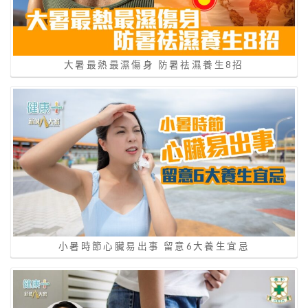
大暑最熱最濕傷身 防暑祛濕養生8招
小暑時節心臟易出事 留意6大養生宜忌