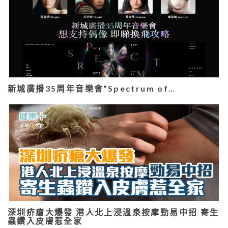
新城廣播35周年音樂會“Spectrum of…
深圳疥瘡大爆發 港人北上浸溫泉按摩勁易中招 寄生
蟲鑽入皮膚惹全家