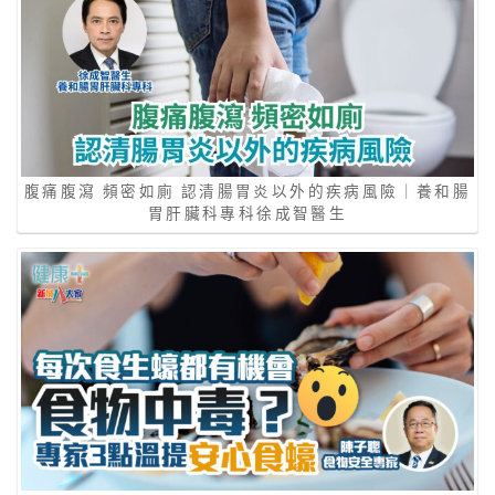
腹痛腹瀉 頻密如廁 認清腸胃炎以外的疾病風險｜養和腸
胃肝臟科專科徐成智醫生