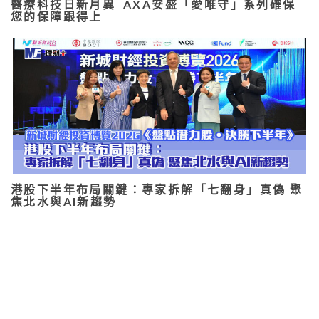
醫療科技日新月異 AXA安盛「愛唯守」系列確保
您的保障跟得上
港股下半年布局關鍵：專家拆解「七翻身」真偽 聚
焦北水與AI新趨勢