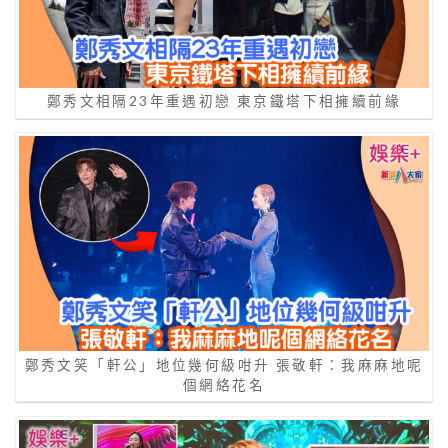
鄭秀文相隔23年重遇初戀 東京鐵塔下相擁續前緣
鄭秀文笑「軒公」地位幾何級咁升 張敬軒：我麻麻地呢
個網絡花名