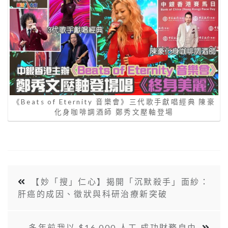
《Beats of Eternity 音樂會》三代歌手獻唱經典 陳豪
化身咖啡調酒師 鄭秀文壓軸登場
【妙「搜」仁心】揭開「沉默殺手」面紗：
肝癌的成因、徵狀與科研治療新突破
多年前我以 $16,000 人工 成功財務自由