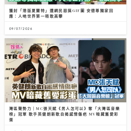
獲封「港版夏蘭特」遭網民惡搞GIF圖 安德尊獨家回
應：人哋世界第一唔敢高攀
09/07/2026
灣區聲勢力｜MC張天賦《男人怎可以》奪「大灣區音樂
榜」冠軍 歌手英健朗新歌自揭感情傷疤 MV暗藏舊愛彩
蛋