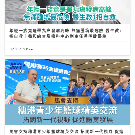
年輕一族竟是睪丸癌發病高峰 無痛腫塊最危險 醫生教1
招自救｜養和綜合腫瘤科中心副主任潘明駿醫生
09/07/2026
馬會支持穗港青少年籃球精英交流 拓闊新一代視野 促進