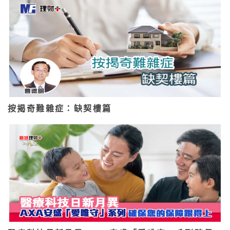
按揭奇難雜症：缺契樓篇