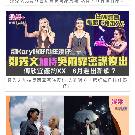
鄭秀文亮麗紅色貼身裝現身馬場 熱愛大紅背後有原因
鄭秀文加持吳雨霏密謀復出 力勸對方「唔好成日掛住湊
仔」