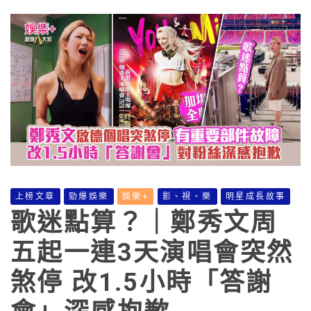
上榜文章
勁爆娛樂
娛樂+
影、視、樂
明星成長故事
歌迷點算？｜鄭秀文周
五起一連3天演唱會突然
煞停 改1.5小時「答謝