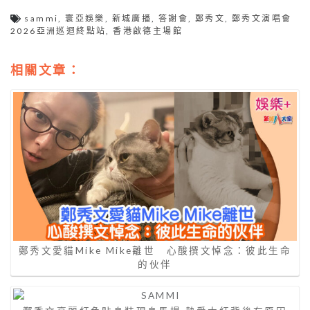
sammi
,
寰亞娛樂
,
新城廣播
,
答謝會
,
鄭秀文
,
鄭秀文演唱會
2026亞洲巡迴終點站
,
香港啟德主場館
相關文章：
鄭秀文愛貓Mike Mike離世 心酸撰文悼念：彼此生命
的伙伴