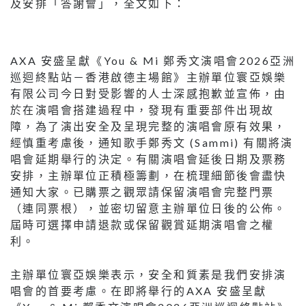
及安排「答謝會」，全文如下：
AXA 安盛呈獻《You & Mi 鄭秀文演唱會2026亞洲
巡迴終點站－香港啟德主場館》主辦單位寰亞娛樂
有限公司今日對受影響的人士深感抱歉並宣佈，由
於在演唱會搭建過程中，發現有重要部件出現故
障，為了演出安全及呈現完整的演唱會原有效果，
經慎重考慮後，通知歌手鄭秀文 (Sammi) 有關將演
唱會延期舉行的決定。有關演唱會延後日期及票務
安排，主辦單位正積極籌劃，在梳理細節後會盡快
通知大家。已購票之觀眾請保留演唱會完整門票
（連同票根），並密切留意主辦單位日後的公佈。
屆時可選擇申請退款或保留觀賞延期演唱會之權
利。
主辦單位寰亞娛樂表示，安全和質素是我們安排演
唱會的首要考慮。在即將舉行的AXA 安盛呈獻