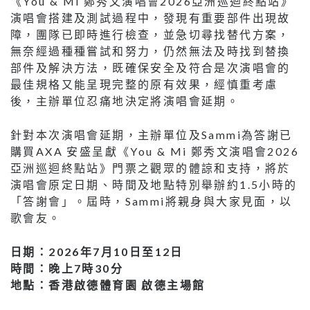
《You & Mi 鄭秀文演唱會2026亞洲巡迴終點站》
演唱會搭建及測試過程中，發現有重要部件出現故
障，團隊已即時進行檢查，並急切尋找替代方案，
無奈經過種種嘗試和努力，仍然無法及時找到替換
部件及解決方法，既確保安全及符合是次演唱會的
最佳規格又能呈現完整的原有效果，經慎重考慮
後，主辦單位忍痛地決定將演唱會延期。
針對本次演唱會延期，主辦單位及Sammi為答謝已
購買AXA 安盛呈獻《You & Mi 鄭秀文演唱會2026
亞洲巡迴終點站》門票之觀眾的體諒和支持，將於
演唱會原定日期、時間及地點特別舉辦約1.5小時的
「答謝會」。屆時，Sammi將親身與大家見面，以
歌會友。
日期：2026年7月10日至12日
時間：晚上7時30分
地點：香港啟德體育園 啟德主場館