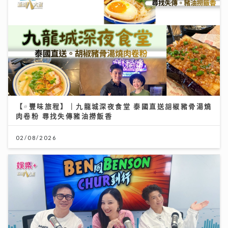
【#豐味旅程】｜九龍城深夜食堂 泰國直送胡椒豬骨湯燒
肉卷粉 尋找失傳豬油撈飯香
02/08/2026