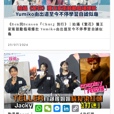
《Ben同Benson『Chur』到行》｜拍攝《繁花》獲王
家衛鼓勵臨場爆肚 Yumiko由出道至今不停學習自謔似
龜
25/07/2026
W
W
M
L
C
h
e
e
i
o
動漫節2026｜TELLER自爆F.1被姐姐鏟髮染紅頭