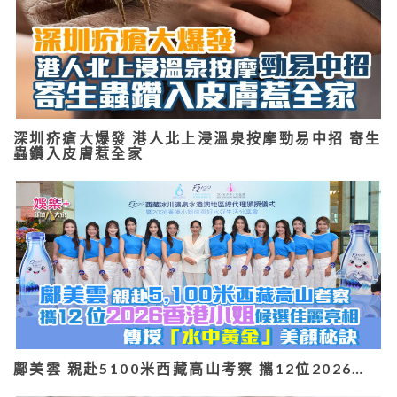
深圳疥瘡大爆發 港人北上浸溫泉按摩勁易中招 寄生
蟲鑽入皮膚惹全家
鄺美雲 親赴5100米西藏高山考察 攜12位2026…