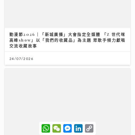
動漫節2026｜「新城廣播」大會指定全媒體 「Z 世代咪
高峰show」以「我們的收藏品」為主題 眾歌手傾力獻唱
交流收藏故事
24/07/2026
W
W
M
L
C
h
e
e
i
o