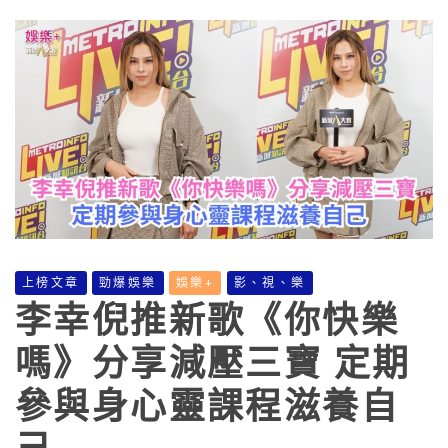
上榜文章
勁爆娛樂
娛樂+
影、視、樂
李幸倪推新歌《你快樂
嗎》分享減壓三寶 定期
參與身心靈課程滋養自