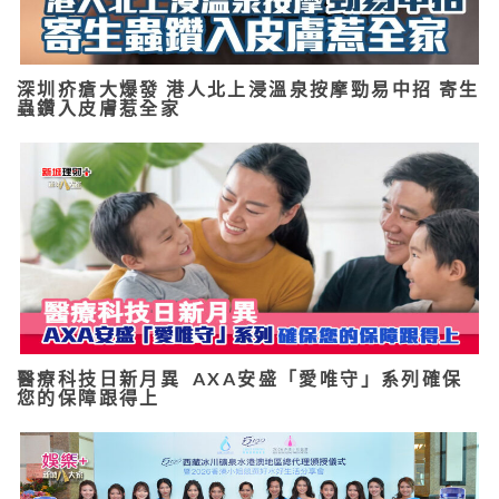
深圳疥瘡大爆發 港人北上浸溫泉按摩勁易中招 寄生
蟲鑽入皮膚惹全家
醫療科技日新月異 AXA安盛「愛唯守」系列確保
您的保障跟得上