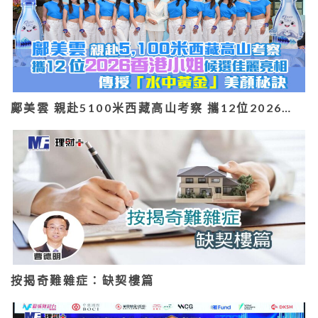
鄺美雲 親赴5100米西藏高山考察 攜12位2026…
按揭奇難雜症：缺契樓篇