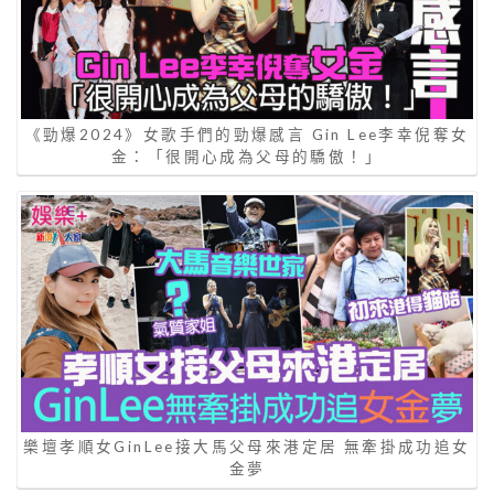
《勁爆2024》女歌手們的勁爆感言 Gin Lee李幸倪奪女
金：「很開心成為父母的驕傲！」
樂壇孝順女GinLee接大馬父母來港定居 無牽掛成功追女
金夢