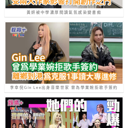
黃妍被中學濃厚閱讀氣氛感染變書痴
李幸倪Gin Lee出身音樂世家 曾為學業婉拒歌手簽約