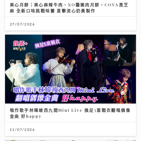
美心月餅｜美心麻辣牛肉、XO醬豬肉月餅、COVA黑芝
麻 全新口味挑戰味蕾 直擊流心奶黃製作
27/07/2026
唱作歌手林暐竣西九開Mini Live 換足5套戰衣翻唱偶像
金曲 好happy
11/07/2026