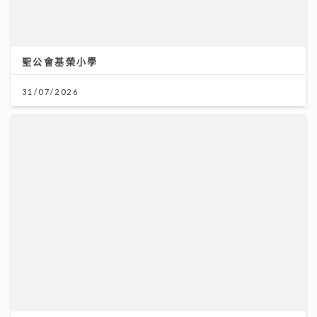
31/07/2026
灣區聲勢力｜鄧麗欣Stephy新歌《仍留在這裏》奪得今
週「大灣區音樂榜」冠軍歌