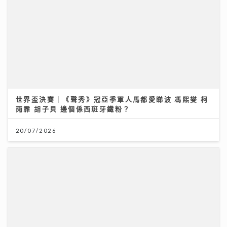
世界盃決賽｜《聲秀》冠亞季軍人馬都愛睇波 馮熙燮 柯
雨霏 胡子貝 邊個係西班牙鐵粉？
20/07/2026