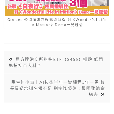
Gin Lee 公開向謝霆鋒邀歌過程 對《Wonderful Life
In Motion》Demo一見鍾情
易方達港交所科指ETF（3456）掛牌 低門
檻捕捉百大科企
民生無小事｜AI技術半年一變課程5年一更 校
長質疑培訓名額不足 劉宇隆榮休：最困難總會
過去