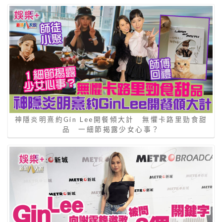
神隱炎明熹約Gin Lee開餐傾大計 無懼卡路里勁食甜
品 一細節揭露少女心事？