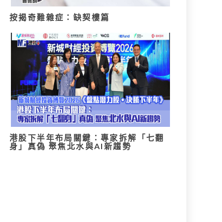
按揭奇難雜症：缺契樓篇
港股下半年布局關鍵：專家拆解「七翻
身」真偽 聚焦北水與AI新趨勢