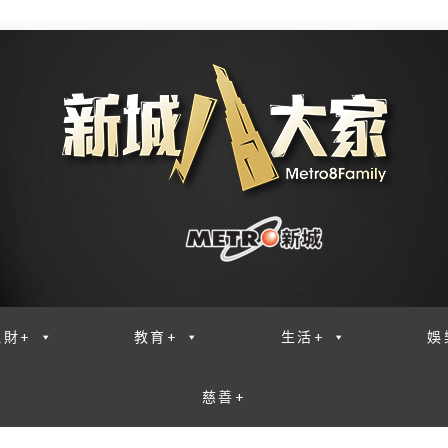
理財+
教育+
生活+
娛
慈善+