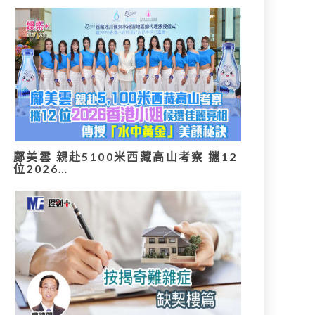
鄺美雲 親赴5100米西藏高山考察 攜12
位2026…