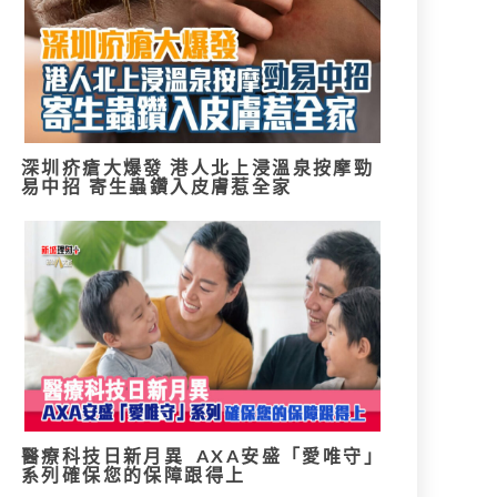
深圳疥瘡大爆發 港人北上浸溫泉按摩勁
易中招 寄生蟲鑽入皮膚惹全家
醫療科技日新月異 AXA安盛「愛唯守」
系列確保您的保障跟得上