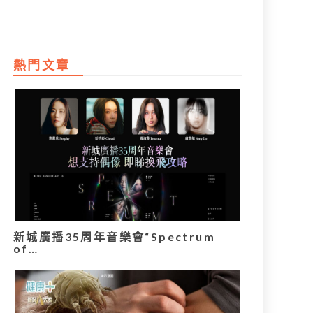
熱門文章
新城廣播35周年音樂會“Spectrum
of…