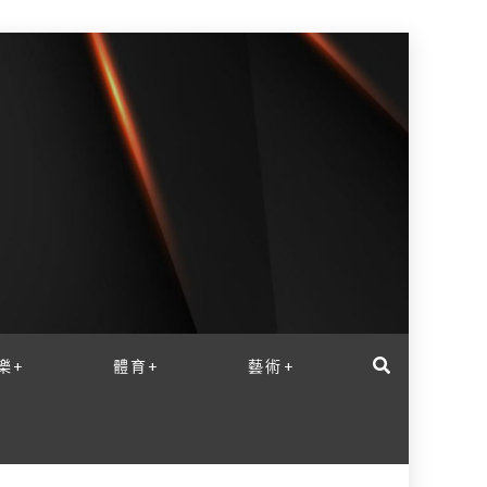
樂+
體育+
藝術+