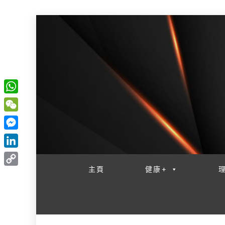
W
一網睇盡 八家大成
h
W
a
e
M
t
C
e
L
s
h
s
i
主頁
健康+
A
C
a
s
n
p
o
t
e
k
p
p
n
e
y
g
d