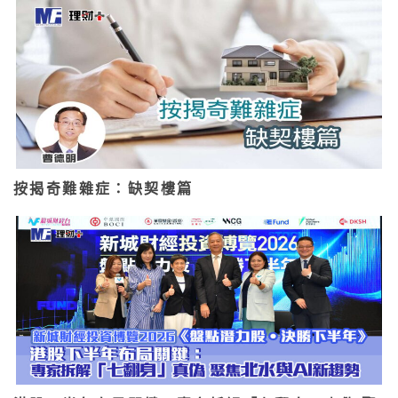
按揭奇難雜症：缺契樓篇