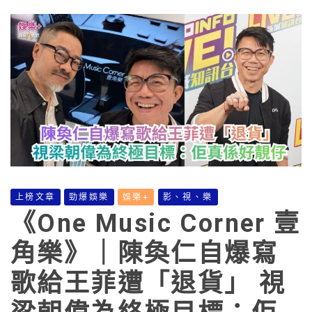
上榜文章
勁爆娛樂
娛樂+
影、視、樂
《One Music Corner 壹
角樂》｜陳奐仁自爆寫
歌給王菲遭「退貨」 視