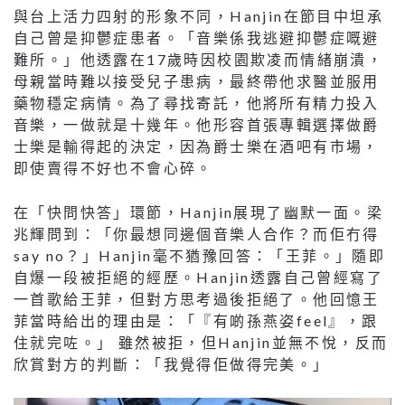
與台上活力四射的形象不同，Hanjin在節目中坦承
自己曾是抑鬱症患者。「音樂係我逃避抑鬱症嘅避
難所。」他透露在17歲時因校園欺凌而情緒崩潰，
母親當時難以接受兒子患病，最終帶他求醫並服用
藥物穩定病情。為了尋找寄託，他將所有精力投入
音樂，一做就是十幾年。他形容首張專輯選擇做爵
士樂是輸得起的決定，因為爵士樂在酒吧有市場，
即使賣得不好也不會心碎。
在「快問快答」環節，Hanjin展現了幽默一面。梁
兆輝問到：「你最想同邊個音樂人合作？而佢冇得
say no？」Hanjin毫不猶豫回答：「王菲。」隨即
自爆一段被拒絕的經歷。Hanjin透露自己曾經寫了
一首歌給王菲，但對方思考過後拒絕了。他回憶王
菲當時給出的理由是：「『有啲孫燕姿feel』，跟
住就完咗。」 雖然被拒，但Hanjin並無不悅，反而
欣賞對方的判斷：「我覺得佢做得完美。」