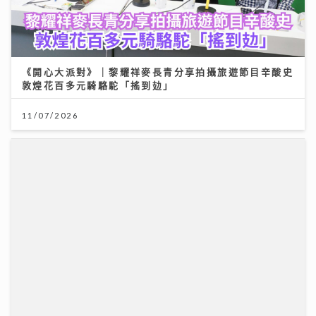
《開心大派對》｜黎耀祥麥長青分享拍攝旅遊節目辛酸史
敦煌花百多元騎駱駝「搖到攰」
11/07/2026
《Ben同Benson『Chur』到行》｜拍攝《繁花》獲王