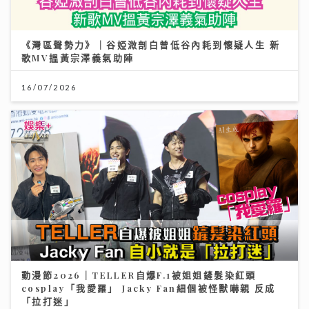
《灣區聲勢力》｜谷婭溦剖白曾低谷內耗到懷疑人生 新
歌MV搵黃宗澤義氣助陣
16/07/2026
動漫節2026｜TELLER自爆F.1被姐姐鏟髮染紅頭
cosplay「我愛羅」 Jacky Fan細個被怪獸嚇親 反成
「拉打迷」