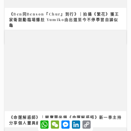
家衛鼓勵臨場爆肚 Yumiko由出道至今不停學習自謔似
龜
25/07/2026
《命運解惑師》｜關寶慧坐鎮《命運解惑師》新一季主持
W
W
M
L
C
分享個人靈異經歷 回應聽眾真實個案
h
e
e
i
o