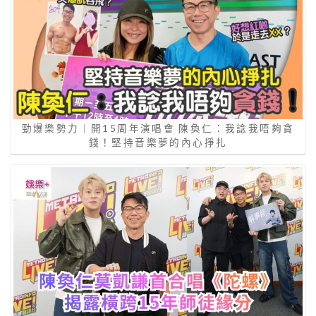
勁爆樂勢力｜開15周年演唱會 陳奐仁：我諗我唔夠貪
錢！堅持音樂夢的內心掙扎