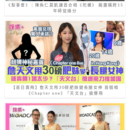
《梨事會》｜陳奐仁莫凱謙首合唱《陀螺》 揭露橫跨15
年師徒緣分
【首日賣飛】詹天文甩30磅肥妹變長腿女神 首個唱
《Chapter one》「天文台」搶爆飛