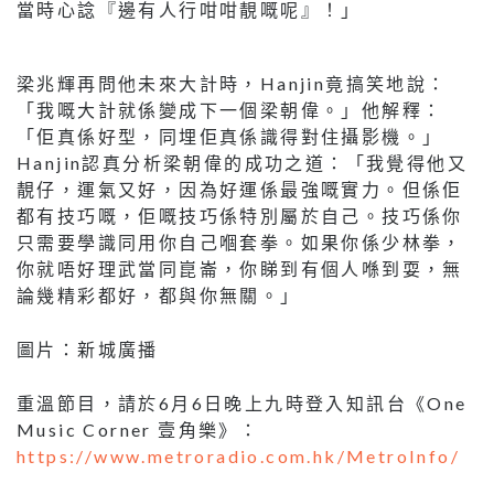
當時心諗『邊有人行咁咁靚嘅呢』！」
梁兆輝再問他未來大計時，Hanjin竟搞笑地說：
「我嘅大計就係變成下一個梁朝偉。」他解釋：
「佢真係好型，同埋佢真係識得對住攝影機。」
Hanjin認真分析梁朝偉的成功之道：「我覺得他又
靚仔，運氣又好，因為好運係最強嘅實力。但係佢
都有技巧嘅，佢嘅技巧係特別屬於自己。技巧係你
只需要學識同用你自己嗰套拳。如果你係少林拳，
你就唔好理武當同崑崙，你睇到有個人喺到耍，無
論幾精彩都好，都與你無關。」
圖片：新城廣播
重溫節目，請於6月6日晚上九時登入知訊台《One
Music Corner 壹角樂》：
https://www.metroradio.com.hk/MetroInfo/