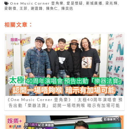
One Music Corner 壹角樂
,
愛是懷疑
,
新城廣播
,
梁兆輝
,
梁朝偉
,
王菲
,
謝霆鋒
,
陳奐仁
,
陳奕迅
相關文章：
《One Music Corner 壹角樂》｜太極40周年演唱會 預
告出動「樂器法寶」 認開一場唔夠喉 暗示有加場可能