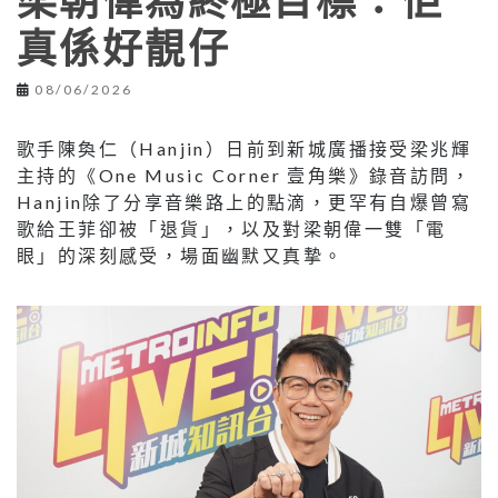
梁朝偉為終極目標：佢
真係好靚仔
08/06/2026
歌手陳奐仁（Hanjin）日前到新城廣播接受梁兆輝
主持的《One Music Corner 壹角樂》錄音訪問，
Hanjin除了分享音樂路上的點滴，更罕有自爆曾寫
歌給王菲卻被「退貨」，以及對梁朝偉一雙「電
眼」的深刻感受，場面幽默又真摯。