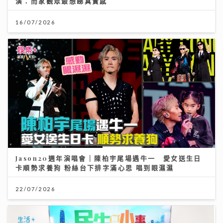
演：而家觀眾最想睇真實感
16/07/2026
Jason20週年演唱會｜陳柏宇尾場遇牛一 愛女送生日
卡順勢求養狗 粉絲台下排字滿心思 唱到眼濕濕
22/07/2026