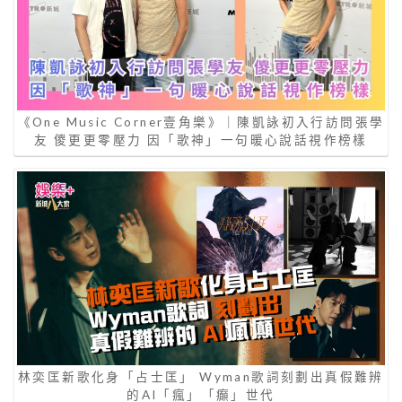
《One Music Corner壹角樂》｜陳凱詠初入行訪問張學
友 儍更更零壓力 因「歌神」一句暖心說話視作榜樣
林奕匡新歌化身「占士匡」 Wyman歌詞刻劃出真假難辨
的AI「瘋」「癲」世代