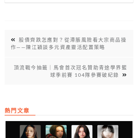
股債齊跌怎應對？從滯脹風險看大宗商品操
作——陳江穎談多元資產靈活配置策略
頂流戰今抽籤｜馬會首次冠名贊助青途學界籃
球季前賽 104隊參賽破紀錄
熱門文章