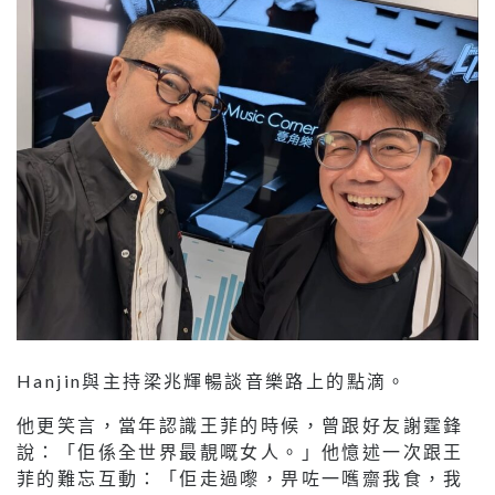
Hanjin與主持梁兆輝暢談音樂路上的點滴。
他更笑言，當年認識王菲的時候，曾跟好友謝霆鋒
說：「佢係全世界最靚嘅女人。」他憶述一次跟王
菲的難忘互動：「佢走過嚟，畀咗一嚿齋我食，我