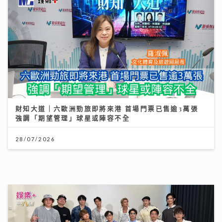
MIRROR新歌與張繼聰緣份奇妙 預告年底演唱會將以小
組拆解Solo作品
08/08/2026
獲封「港版夏蘭特」遭網民惡搞GIF圖 安德尊獨家回
應：人哋世界第一唔敢高攀
09/07/2026