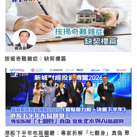
按揭奇難雜症：缺契樓篇
港股下半年布局關鍵：專家拆解「七翻身」真偽 聚