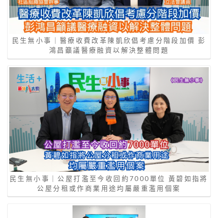
民生無小事｜醫療收費改革陳凱欣倡考慮分階段加價 彭
鴻昌籲議醫療融資以解決整體問題
民生無小事｜公屋打濫至今收回約7000單位 黃碧如指將
公屋分租或作商業用途均屬嚴重濫用個案