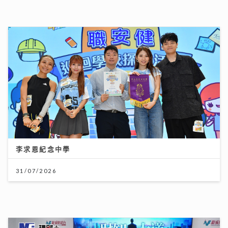
財知大道｜六歐洲勁旅即將來港 首場門票已售逾3萬張
強調「期望管理」球星或陣容不全
28/07/2026