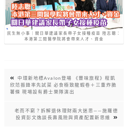
民生無小事｜關日華建議家長帶子女接種疫苗 陸志聰：
本港第三間醫學院將會帶來人才、資金
中環新地標Avalon登場 《豐味旅程》程凱
欣范振鋒率先試菜 必食極致龍蝦卷＋三重炸脆
薯條 現場設有爵士樂隊演出
老而不窮？拆解退休理財兩大迷思——施羅德
投資彭文逸談長壽風險與資產配置新思維