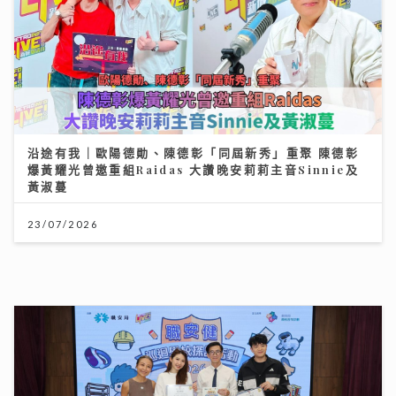
沿途有我｜歐陽德勛、陳德彰「同屆新秀」重聚 陳德彰
爆黃耀光曾邀重組Raidas 大讚晚安莉莉主音Sinnie及
黃淑蔓
23/07/2026
聖公會基榮小學