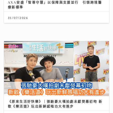
《原來生活好快樂》｜張馳豪大嘆拍劇未獻熒幕初吻 新
歌《樂活道》玩出新鮮感唱功大有進步
04/08/2026
謝賢離世｜霆鋒發文：大家想起我父親 不用哭 他會覺得
不夠瀟灑
20/07/2026