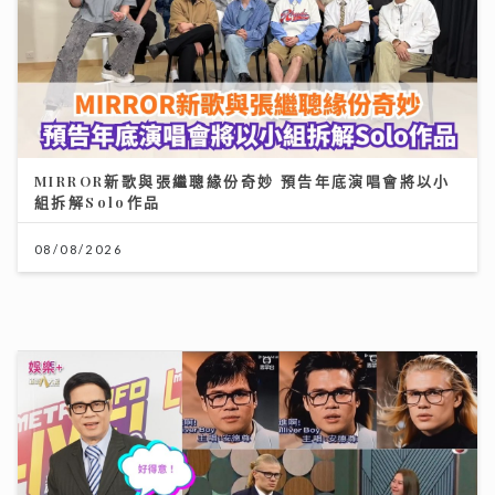
《勁爆樂勢力》｜黃淑蔓盼台慶音樂會唱新歌《Hey
Feanna》 新歌碌爆人緣卡鄭伊健馮允謙 Serrini 豪華
加持
31/07/2026