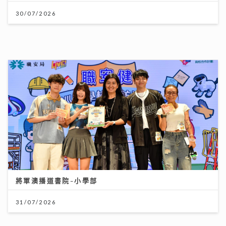
沿途有我｜視林憶蓮為女神飛啟德追星 馬來西亞歌手何
芸妮推「南洋爵士」改編經典
06/08/2026