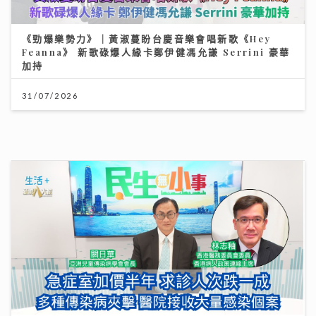
《Ben同Benson『Chur』到行》｜寶珮如：每食一口
飯都記住袁潔儀 若時光倒流 願返車禍後重新經歷一次
30/07/2026
將軍澳播道書院-小學部
31/07/2026