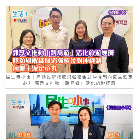
民生無小事｜陸頌雄解釋取消強積金對沖機制向僱主派定
心丸 郭慧文推動「跳島遊」活化旅遊經濟