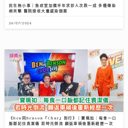
鄺美雲 親赴5100米西藏高山考察 攜12位2026 香港小
姐 候選佳麗亮相 傳授「水中黃金」美顏秘訣
30/07/2026