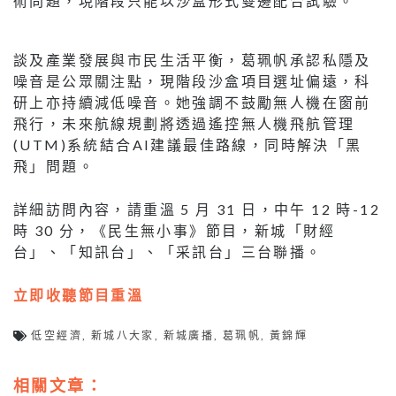
術問題，現階段只能以沙盒形式雙邊配合試驗。
談及產業發展與市民生活平衡，葛珮帆承認私隱及
噪音是公眾關注點，現階段沙盒項目選址偏遠，科
研上亦持續減低噪音。她強調不鼓勵無人機在窗前
飛行，未來航線規劃將透過遙控無人機飛航管理
(UTM)系統結合AI建議最佳路線，同時解決「黑
飛」問題。
詳細訪問內容，請重溫 5 月 31 日，中午 12 時-12
時 30 分，《民生無小事》節目，新城「財經
台」、「知訊台」、「采訊台」三台聯播。
立即收聽節目重溫
低空經濟
,
新城八大家
,
新城廣播
,
葛珮帆
,
黃錦輝
相關文章：