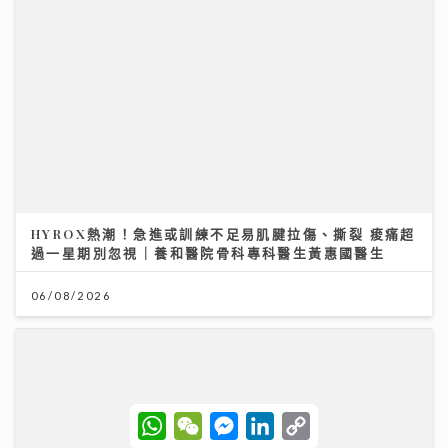
AXA安盛「智尊守慧」以保障與支援並行 引領跨境醫
療新標準
31/07/2026
W
W
M
L
C
h
e
e
i
o