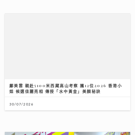
HYROX熱潮！急進或訓練不足易肌腱拉傷、撕裂 痠痛超
過一星期別忽視｜養和醫院骨科專科醫生黃惠國醫生
06/08/2026
投資博覽壓軸場：AI熱潮降溫 市場風險升溫 輪證定律揭
示散戶警號
12/07/2026