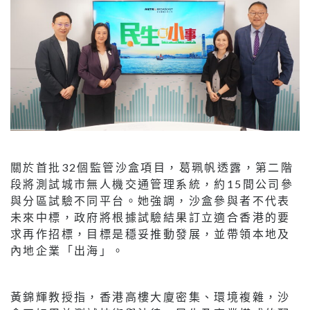
關於首批32個監管沙盒項目，葛珮帆透露，第二階
段將測試城市無人機交通管理系統，約15間公司參
與分區試驗不同平台。她強調，沙盒參與者不代表
未來中標，政府將根據試驗結果訂立適合香港的要
求再作招標，目標是穩妥推動發展，並帶領本地及
內地企業「出海」。
黃錦輝教授指，香港高樓大廈密集、環境複雜，沙