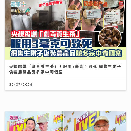
央視踢爆「劇毒養生茶」！服用3毫克可致死 網售生附子
偽裝農產品釀多宗中毒個案
30/07/2026