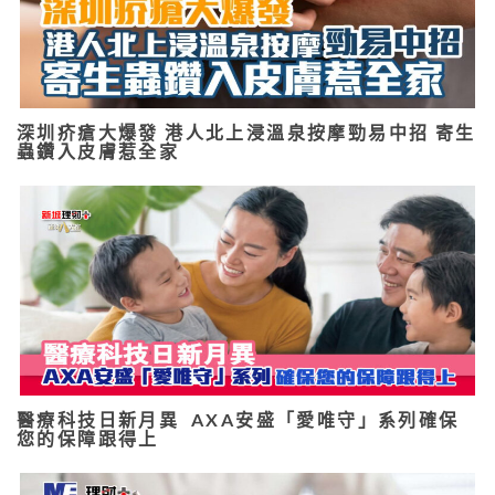
深圳疥瘡大爆發 港人北上浸溫泉按摩勁易中招 寄生
蟲鑽入皮膚惹全家
醫療科技日新月異 AXA安盛「愛唯守」系列確保
您的保障跟得上