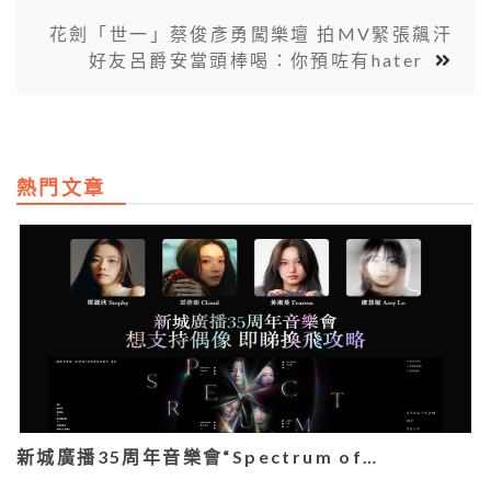
花劍「世一」蔡俊彥勇闖樂壇 拍MV緊張飆汗
好友呂爵安當頭棒喝：你預咗有hater
熱門文章
新城廣播35周年音樂會“Spectrum of…