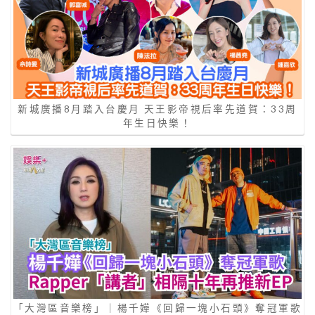
新城廣播8月踏入台慶月 天王影帝視后率先道賀：33周
年生日快樂！
「大灣區音樂榜」｜楊千嬅《回歸一塊小石頭》奪冠軍歌