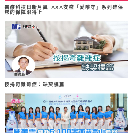
醫療科技日新月異 AXA安盛「愛唯守」系列確保
您的保障跟得上
按揭奇難雜症：缺契樓篇