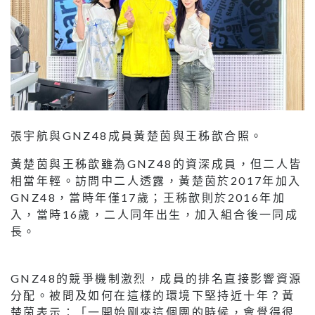
張宇航與GNZ48成員黃楚茵與王秭歆合照。
黃楚茵與王秭歆雖為GNZ48的資深成員，但二人皆
相當年輕。訪問中二人透露，黃楚茵於2017年加入
GNZ48，當時年僅17歲；王秭歆則於2016年加
入，當時16歲，二人同年出生，加入組合後一同成
長。
GNZ48的競爭機制激烈，成員的排名直接影響資源
分配。被問及如何在這樣的環境下堅持近十年？黃
楚茵表示：「一開始剛來這個團的時候，會覺得很