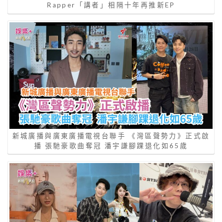
Rapper「講者」相隔十年再推新EP
新城廣播與廣東廣播電視台聯手 《灣區聲勢力》正式啟
播 張馳豪歌曲奪冠 潘宇謙腳踝退化如65歲