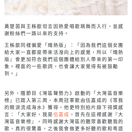
黃楚茵與王秭歆坦言因熱愛唱歌跳舞而入行，並感
謝粉絲們一路以來的支持。
王秭歆同樣偏愛「熾熱版」：「因為我們這個女團
給大家一直都是帶來活潑向上的感覺，所以『熾熱
版』會更加符合我們這個團體給別人帶來的第一印
象。裡面的一些歌詞，也會讓大家覺得有被鼓勵
到。」
另外，隨節目《灣區聲勢力》啟動的「大灣區音樂
榜」已踏入第三周，本周冠軍歌由伍嘉成的《等我
的眼淚流成海水》獲得，他更特別拍片錄下得獎感
言：「大家好，我是
伍嘉成
，首先在這裡感謝『大
灣區音樂榜』，同時感謝大灣區的聽眾喜歡聽我的
歌，真的很驚喜，之後我會做更多好聽的歌和粵語