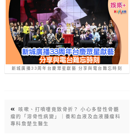
新城廣播33周年台慶眾星獻藝 分享與電台難忘時刻
咳嗽、打噴嚏竟致骨折？ 小心多發性骨髓
瘤的「溶骨性病變」｜養和血液及血液腫瘤科
專科詹楚生醫生