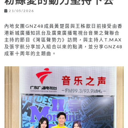
粉絲愛的動力堅持下去
21/05/2026
內地女團GNZ48成員黃楚茵與王秭歆日前接受由香
港新城廣播知訊台及廣東廣播電視台音樂之聲聯合
主持的節目《灣區聲勢力》訪問，與主持人T.MAX
及張宇航分享加入組合以來的點滴，並分享GNZ48
成軍十周年的主題曲。