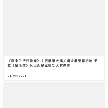
《原來生活好快樂》｜張馳豪大嘆拍劇未獻熒幕初吻 新
歌《樂活道》玩出新鮮感唱功大有進步
04/08/2026