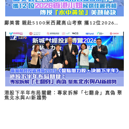
鄺美雲 親赴5100米西藏高山考察 攜12位2026…
港股下半年布局關鍵：專家拆解「七翻身」真偽 聚
焦北水與AI新趨勢