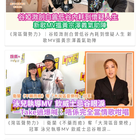
《灣區聲勢力》｜谷婭溦剖白曾低谷內耗到懷疑人生 新
歌MV搵黃宗澤義氣助陣
《灣區聲勢力》｜衛蘭《不藥而癒》奪「大灣區音樂榜」
冠軍 泳兒執導MV 飲威士忌谷眼淚…