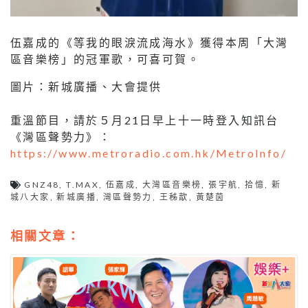
伍嘉成的《等我的眼淚流成海水》獲得本周「大灣
區音樂榜」的冠軍歌，可喜可賀。
圖片：新城廣播、大會提供
重溫節目，請於５月21日早上十一時登入知訊台
《灣區聲勢力》：
https://www.metroradio.com.hk/MetroInfo/
GNZ48
,
T.MAX
,
伍嘉成
,
大灣區音樂榜
,
張宇航
,
拾憶
,
新
城八大家
,
新城廣播
,
灣區聲勢力
,
王秭歆
,
黃楚茵
相關文章：