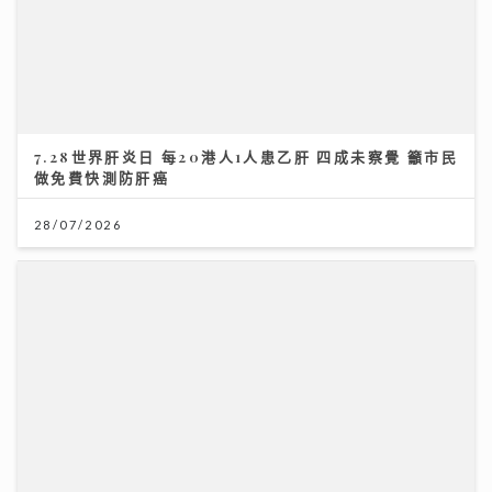
28/07/2026
一連13集「賞心悅樂」姚心悅登陸新城夥拍黎莉開咪 師
父吳業坤打頭陣爆錄音室血淚史
08/07/2026