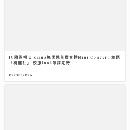
JC陳詠桐 x Zaina施匡翹首度合體Mini Concert 主題
「桐翹社」 校服look敬請期待
02/08/2026
7.28世界肝炎日 每20港人1人患乙肝 四成未察覺 籲市民
做免費快測防肝癌