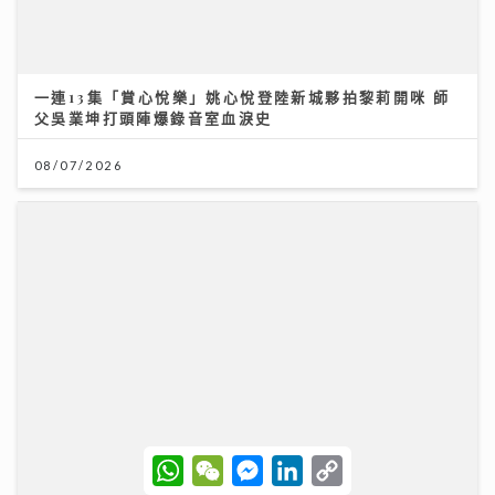
資產防禦與跨市場實戰： 加息與減息對金價的影響 如何
利用跨市場ETF策略與黃金配置
12/07/2026
W
W
M
L
C
h
e
e
i
o