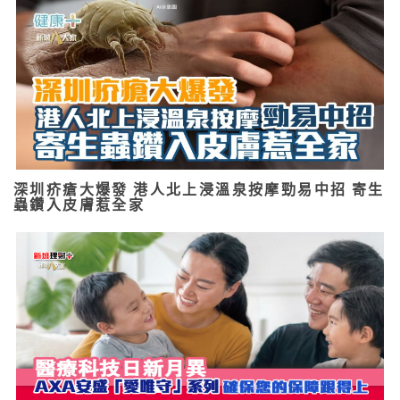
深圳疥瘡大爆發 港人北上浸溫泉按摩勁易中招 寄生
蟲鑽入皮膚惹全家