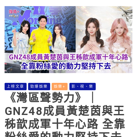
上榜文章
勁爆娛樂
娛樂+
影、視、樂
《灣區聲勢力》｜
GNZ48成員黃楚茵與王
秭歆成軍十年心路 全靠