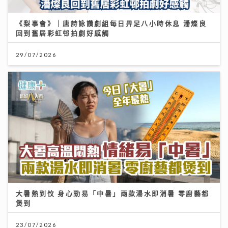
《梨事會》｜唐詩詠讚劇組每日畀足八小時休息 潘燦良
回到舊居彩虹邨拍劇好感觸
29/07/2026
大暑熱到忟 身心勁易「中暑」兩款湯水即消暑 零廚藝都
煲到
23/07/2026