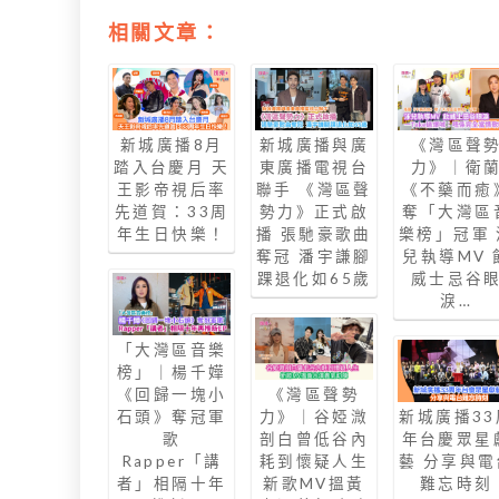
相關文章：
新城廣播8月
新城廣播與廣
《灣區聲
踏入台慶月 天
東廣播電視台
力》｜衛
王影帝視后率
聯手 《灣區聲
《不藥而癒
先道賀：33周
勢力》正式啟
奪「大灣區
年生日快樂！
播 張馳豪歌曲
樂榜」冠軍 
奪冠 潘宇謙腳
兒執導MV 
踝退化如65歲
威士忌谷
淚…
「大灣區音樂
榜」｜楊千嬅
《回歸一塊小
《灣區聲勢
石頭》奪冠軍
力》｜谷婭溦
新城廣播33
歌
剖白曾低谷內
年台慶眾星
Rapper「講
耗到懷疑人生
藝 分享與電
者」相隔十年
新歌MV搵黃
難忘時刻