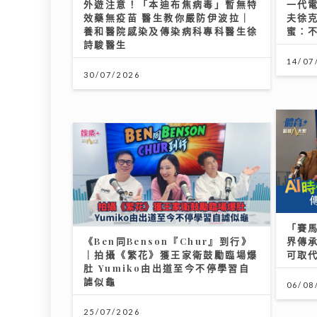
外遊注意！「本迪布焦病毒」暫無特
一代
效藥無疫苗 醫生教你嚴防伊波拉｜
夫徐
養和醫院感染及傳染病科專科醫生徐
蜜：
詩駿醫生
14/07
30/07/2026
「賽
《Ben同Benson『Chur』到行》
界傳承
｜拍攝《繁花》獲王家衛鼓勵臨場爆
可取
肚 Yumiko由出道至今不停學習自
謔似龜
06/08
25/07/2026