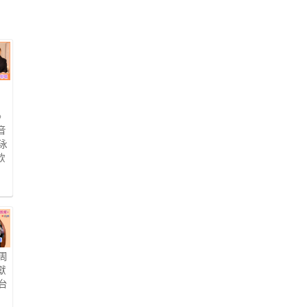
勢
蘭
》
音
泳
飲
眼
周
獻
台