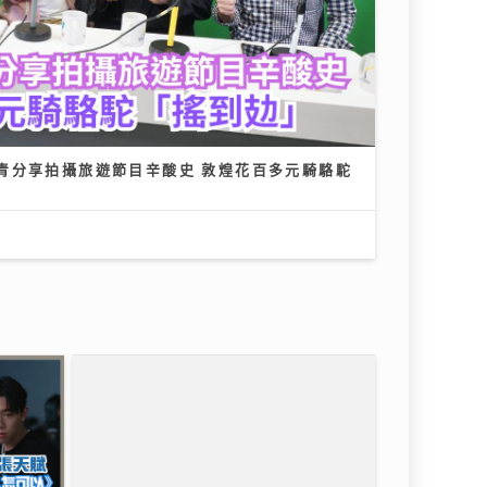
青分享拍攝旅遊節目辛酸史 敦煌花百多元騎駱駝
人怎可
財知大道｜六歐洲勁旅即將來港 首
 歌手
場門票已售逾3萬張 強調「期望管