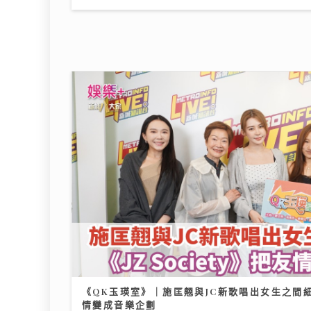
昂坪360二十周年夜航限時登場 市
集變身懷舊霓虹打卡位
25/07/2026
《QK
情變
07/08
港股下半年布局關鍵：專家拆解「七
翻身」真偽 聚焦北水與AI新趨勢
12/07/2026