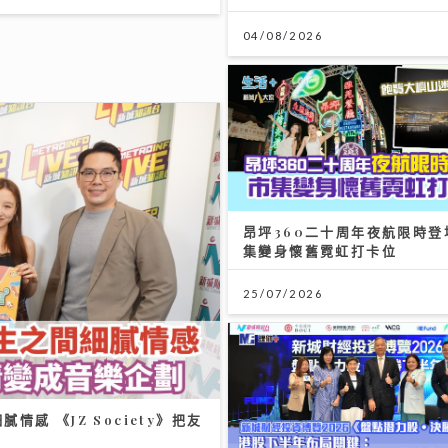
玉瑛室》｜施匡翹與JC新歌唱出女生之間細膩情感 《JZ Societ
成音樂企劃
/2026