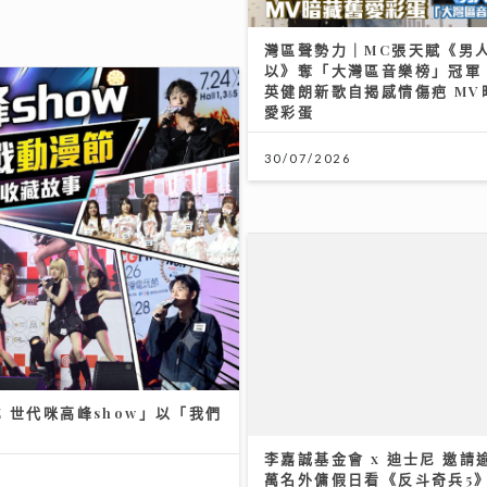
英健朗新歌自揭感情傷疤 MV
愛彩蛋
30/07/2026
李嘉誠基金會 x 迪士尼 邀請逾
萬名外傭假日看《反斗奇兵5
 世代咪高峰show」以「我們
04/08/2026