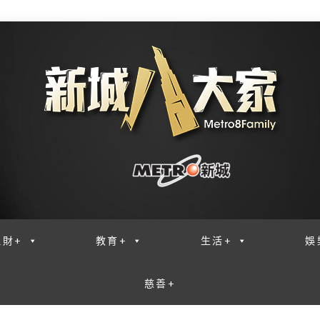
理財+
教育+
生活+
娛
慈善+