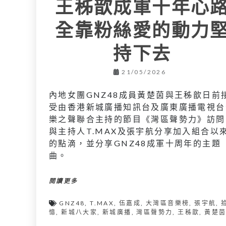
王秭歆成軍十年心
全靠粉絲愛的動力
持下去
21/05/2026
內地女團GNZ48成員黃楚茵與王秭歆日前
受由香港新城廣播知訊台及廣東廣播電視台
樂之聲聯合主持的節目《灣區聲勢力》訪問
與主持人T.MAX及張宇航分享加入組合以
的點滴，並分享GNZ48成軍十周年的主題
曲。
閱讀更多
GNZ48
,
T.MAX
,
伍嘉成
,
大灣區音樂榜
,
張宇航
,
憶
,
新城八大家
,
新城廣播
,
灣區聲勢力
,
王秭歆
,
黃楚