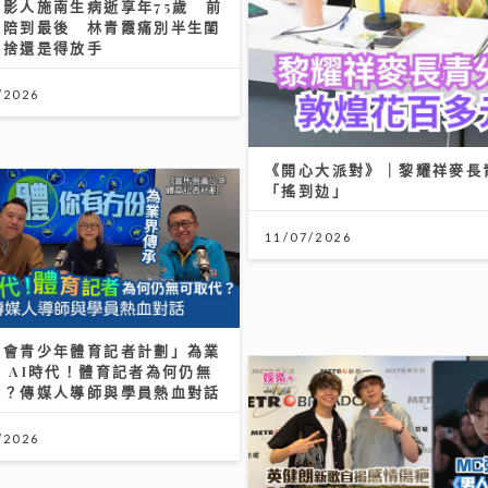
電影人施南生病逝享年75歲 前
克陪到最後 林青霞痛別半生閨
不捨還是得放手
/2026
《開心大派對》｜黎耀祥麥長
「搖到攰」
11/07/2026
馬會青少年體育記者計劃」為業
 AI時代！體育記者為何仍無
代？傳媒人導師與學員熱血對話
/2026
灣區聲勢力｜MC張天賦《男
以》奪「大灣區音樂榜」冠軍