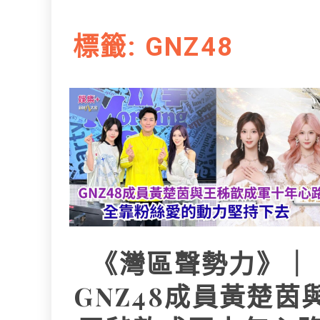
L
e
I
i
r
標籤:
GNZ48
n
n
k
《灣區聲勢力》｜
GNZ48成員黃楚茵