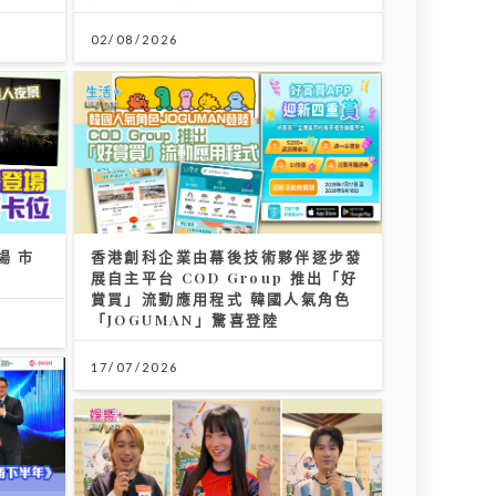
香港創科企業由幕後技術夥伴逐步發
展自主平台 COD Group 推出「好
賞買」流動應用程式 韓國人氣角色
「JOGUMAN」驚喜登陸
17/07/2026
y》把友
世界盃決賽｜《聲秀》冠亞季軍人馬
都愛睇波 馮熙燮 柯雨霏 胡子貝 邊
個係西班牙鐵粉？