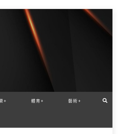
樂+
體育+
藝術+