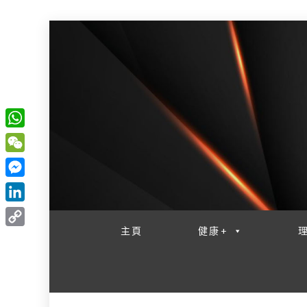
W
一網睇盡 八家大成
h
W
a
e
M
t
C
e
L
s
h
s
i
主頁
健康+
A
C
a
s
n
p
o
t
e
k
p
p
n
e
y
g
d