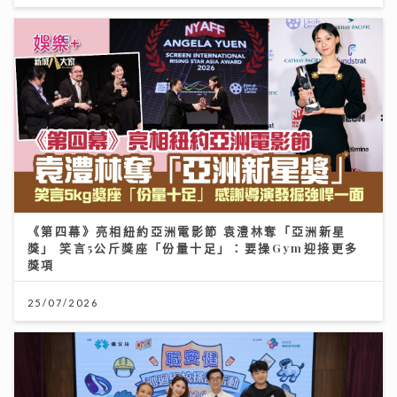
《第四幕》亮相紐約亞洲電影節 袁澧林奪「亞洲新星
獎」 笑言5公斤獎座「份量十足」：要操Gym迎接更多
獎項
25/07/2026