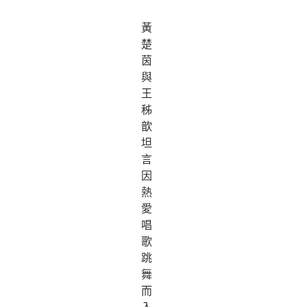
黃
楚
茵
與
王
秭
歆
坦
言
因
熱
愛
唱
歌
跳
舞
而
入