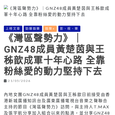
上榜文章
勁爆娛樂
娛樂+
影、視、樂
《灣區聲勢力》｜
GNZ48成員黃楚茵與王
秭歆成軍十年心路 全靠
粉絲愛的動力堅持下去
21/05/2026
內地女團GNZ48成員黃楚茵與王秭歆日前接受由香
港新城廣播知訊台及廣東廣播電視台音樂之聲聯合
主持的節目《灣區聲勢力》訪問，與主持人T.MAX
及張宇航分享加入組合以來的點滴，並分享GNZ48