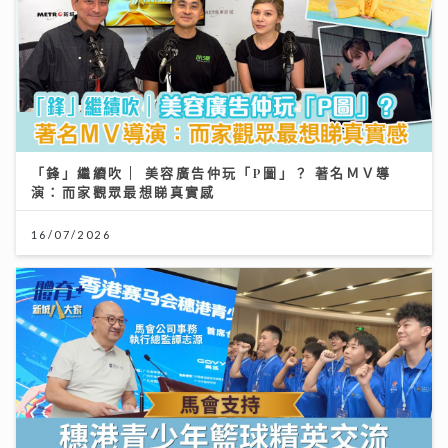
「鋒」繼續吹 | 美容廣告仲玩「P圖」？ 著名ＭＶ導
演：而家觀眾最想睇真實感
16/07/2026