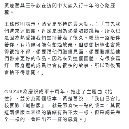
黃楚茵與王秭歆在訪問中大談入行十年的心路歷
程。
王秭歆則表示，熱愛是堅持的最大動力：「首先我
們進來這個團，肯定是因為熱愛唱歌跳舞，所以也
是因為熱愛讓我們堅持著走了很久。粉絲一路陪伴
著你，有時候可能有想過放棄，但想想粉絲也會覺
得很捨不得，想要跟他們繼續見面，想要繼續給他
們帶來更好的作品。因為來到這個團體，有很多羈
絆，跟身邊的成員也會有很多的故事，所以到後面
會捨不得離開。」
GNZ48為慶祝成軍十周年，推出了主題曲《拾
憶》，並分為兩個版本。黃楚茵說：「我自己會比
較喜歡『熾熱版』，就是節奏快一點的版本。其實
這兩個版本表達的情緒有點不太一樣，但是詞是完
全一樣的，會唱出不一樣的感覺。」