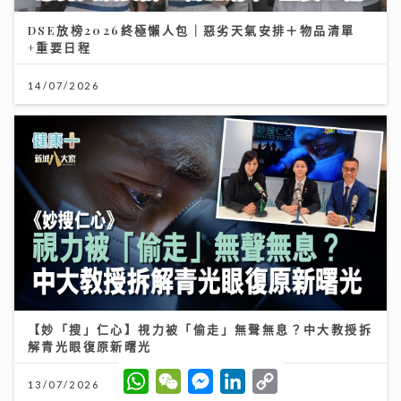
DSE放榜2026終極懶人包｜惡劣天氣安排＋物品清單
+重要日程
14/07/2026
【妙「搜」仁心】視力被「偷走」無聲無息？中大教授拆
解青光眼復原新曙光
W
W
M
L
C
13/07/2026
h
e
e
i
o