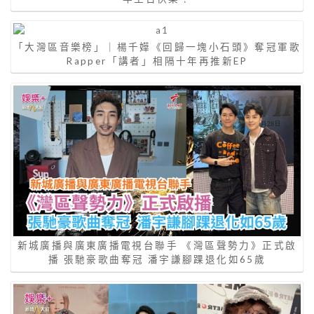
「大灣區音樂榜」｜楊千嬅《回歸一塊小石頭》奪冠軍歌
Rapper「講者」相隔十年再推新EP
新城廣播與廣東廣播電視台聯手 《灣區聲勢力》正式啟
播 張馳豪歌曲奪冠 潘宇謙腳踝退化如65歲