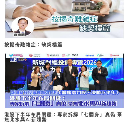
按揭奇難雜症：缺契樓篇
港股下半年布局關鍵：專家拆解「七翻身」真偽 聚
焦北水與AI新趨勢