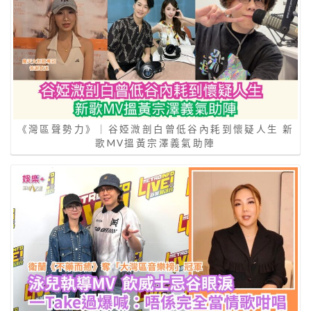
《灣區聲勢力》｜谷婭溦剖白曾低谷內耗到懷疑人生 新
歌MV搵黃宗澤義氣助陣