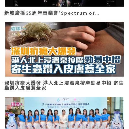
新城廣播35周年音樂會“Spectrum of…
深圳疥瘡大爆發 港人北上浸溫泉按摩勁易中招 寄生
蟲鑽入皮膚惹全家