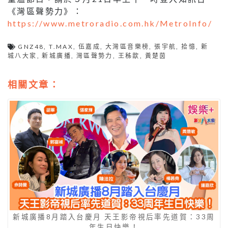
《灣區聲勢力》：
https://www.metroradio.com.hk/MetroInfo/
GNZ48
,
T.MAX
,
伍嘉成
,
大灣區音樂榜
,
張宇航
,
拾憶
,
新
城八大家
,
新城廣播
,
灣區聲勢力
,
王秭歆
,
黃楚茵
相關文章：
新城廣播8月踏入台慶月 天王影帝視后率先道賀：33周
年生日快樂！