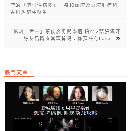
瘤的「溶骨性病變」｜養和血液及血液腫瘤科
專科詹楚生醫生
花劍「世一」蔡俊彥勇闖樂壇 拍MV緊張飆汗
好友呂爵安當頭棒喝：你預咗有hater
熱門文章