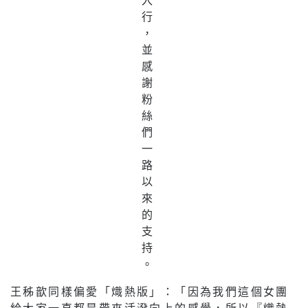
行
，
並
感
謝
粉
絲
們
一
路
以
來
的
支
持
。
王秭歆同樣偏愛「熾熱版」：「因為我們這個女團
給大家一直都是帶來活潑向上的感覺，所以『熾熱