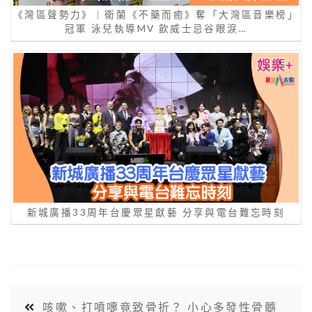
《灣區聲勢力》｜衛蘭《不藥而癒》奪「大灣區音樂榜」
冠軍 泳兒執導MV 飲威士忌谷眼淚…
新城廣播33周年台慶眾星獻藝 分享與電台難忘時刻
咳嗽、打噴嚏竟致骨折？ 小心多發性骨髓