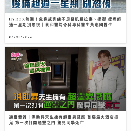
HYROX熱潮！急進或訓練不足易肌腱拉傷、撕裂 痠痛超
過一星期別忽視｜養和醫院骨科專科醫生黃惠國醫生
06/08/2026
通靈體質｜洪助昇天生擁有超靈異感應 首爆最火酒店撞
鬼 第一次打開通靈之門 驚見同學死亡