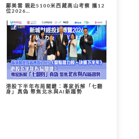
鄺美雲 親赴5100米西藏高山考察 攜12
位2026…
港股下半年布局關鍵：專家拆解「七翻
身」真偽 聚焦北水與AI新趨勢