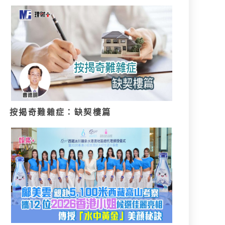
按揭奇難雜症：缺契樓篇