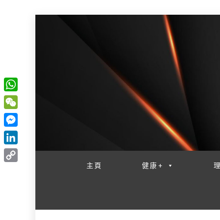
W
一網睇盡 八家大成
h
W
a
e
M
t
C
e
L
s
h
s
i
主頁
健康+
A
C
a
s
n
p
o
t
e
k
p
p
n
e
y
g
d