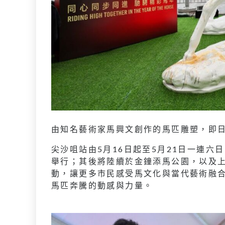
由知名藝術家馬興文創作的馬匹雕塑，即日
尖沙咀站由5月16日起至5月21日一連
舉行；其後將陸續於金鐘添馬公園，以及
動，讓更多市民感受馬文化與當代藝術融
馬匹奔騰的動感與力量。