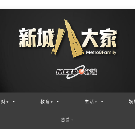
理財+
教育+
生活+
娛
慈善+