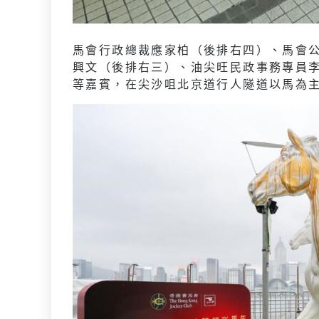
馬會行政總裁應家柏（後排右四）、馬會
興文（後排右三）、油尖旺民政事務專員
等嘉賓，在尖沙咀北京道行人隧道以馬為