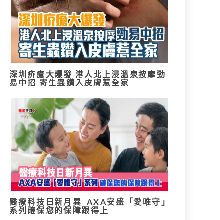
深圳疥瘡大爆發 港人北上浸溫泉按摩勁
易中招 寄生蟲鑽入皮膚惹全家
醫療科技日新月異 AXA安盛「愛唯守」
系列確保您的保障跟得上