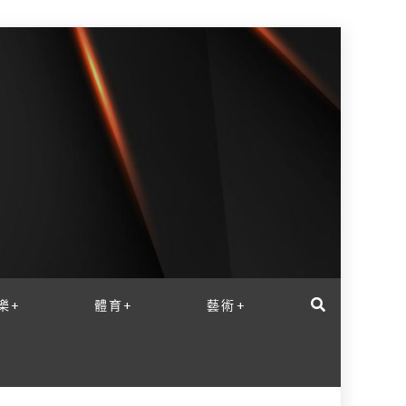
樂+
體育+
藝術+