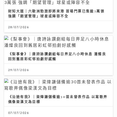
財知大道｜六歐洲勁旅即將來港 首場門票已售逾3萬張
強調「期望管理」球星或陣容不全
28/07/2026
《梨事會》｜唐詩詠讚劇組每日畀足八小時休息 潘燦良
回到舊居彩虹邨拍劇好感觸
29/07/2026
《沿途有我》｜梁煒謙儲備逾30首未發表作品 以寫歌畀
偶像梁漢文為目標
07/07/2026