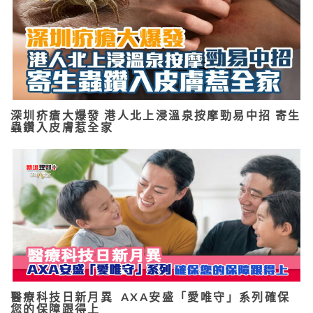
深圳疥瘡大爆發 港人北上浸溫泉按摩勁易中招 寄生
蟲鑽入皮膚惹全家
醫療科技日新月異 AXA安盛「愛唯守」系列確保
您的保障跟得上