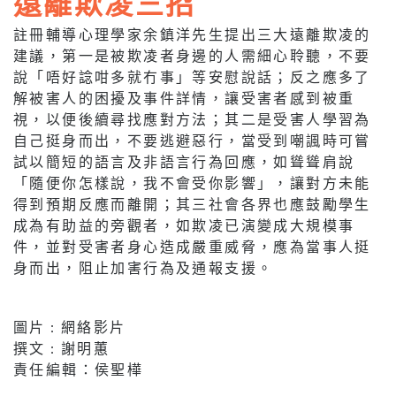
遠離欺凌三招
註冊輔導心理學家余鎮洋先生提出三大遠離欺凌的
建議，第一是被欺凌者身邊的人需細心聆聽，不要
說「唔好諗咁多就冇事」等安慰說話；反之應多了
解被害人的困擾及事件詳情，讓受害者感到被重
視，以便後續尋找應對方法；其二是受害人學習為
自己挺身而出，不要逃避惡行，當受到嘲諷時可嘗
試以簡短的語言及非語言行為回應，如聳聳肩說
「隨便你怎樣說，我不會受你影響」，讓對方未能
得到預期反應而離開；其三社會各界也應鼓勵學生
成為有助益的旁觀者，如欺凌已演變成大規模事
件，並對受害者身心造成嚴重威脅，應為當事人挺
身而出，阻止加害行為及通報支援。
圖片 : 網絡影片
撰文 : 謝明蕙
責任編輯：侯聖樺