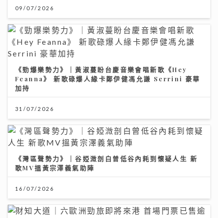
09/07/2026
《勁爆樂勢力》｜黃淑蔓盼台慶音樂會唱新歌《Hey
Feanna》 新歌碌爆人緣卡鄭伊健馮允謙 Serrini 豪華
加持
31/07/2026
《灣區聲勢力》｜谷婭溦剖白曾低谷內耗到懷疑人生 新
歌MV搵黃宗澤義氣助陣
16/07/2026