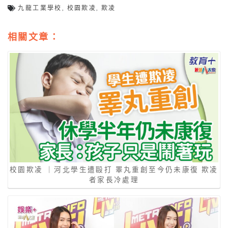
九龍工業學校
,
校園欺凌
,
欺凌
相關文章：
校園欺凌 ｜河北學生遭毆打 睪丸重創至今仍未康復 欺凌
者家長冷處理