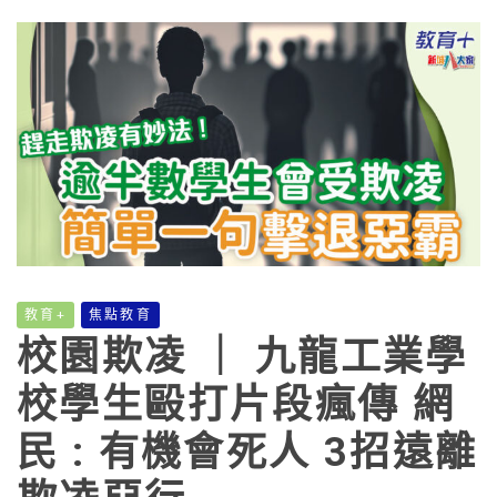
教育+
焦點教育
校園欺凌 ｜ 九龍工業學
校學生毆打片段瘋傳 網
民 : 有機會死人 3招遠離