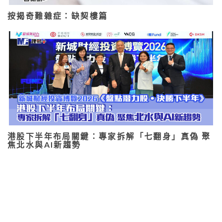
按揭奇難雜症：缺契樓篇
港股下半年布局關鍵：專家拆解「七翻身」真偽 聚
焦北水與AI新趨勢