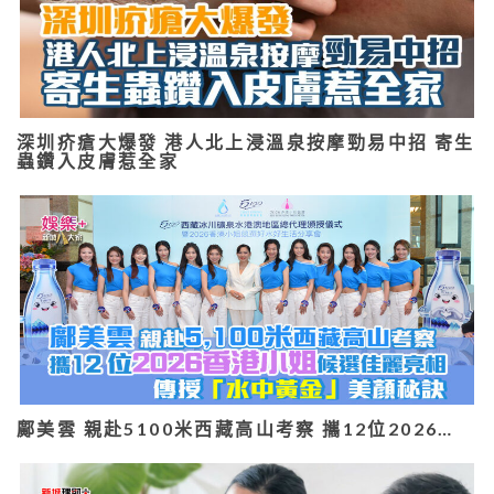
深圳疥瘡大爆發 港人北上浸溫泉按摩勁易中招 寄生
蟲鑽入皮膚惹全家
鄺美雲 親赴5100米西藏高山考察 攜12位2026…