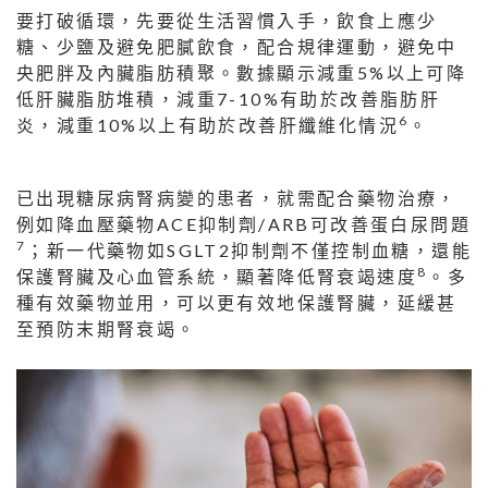
要打破循環，先要從生活習慣入手，飲食上應少
糖、少鹽及避免肥膩飲食，配合規律運動，避免中
央肥胖及內臟脂肪積聚。數據顯示減重5%以上可降
低肝臟脂肪堆積，減重7-10%有助於改善脂肪肝
6
炎，減重10%以上有助於改善肝纖維化情況
。
已出現糖尿病腎病變的患者，就需配合藥物治療，
例如降血壓藥物ACE抑制劑/ARB可改善蛋白尿問題
7
；新一代藥物如SGLT2抑制劑不僅控制血糖，還能
8
保護腎臟及心血管系統，顯著降低腎衰竭速度
。多
種有效藥物並用，可以更有效地保護腎臟，延緩甚
至預防末期腎衰竭。