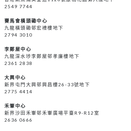
2549 7744
賽馬會橫頭磡中心
九龍橫頭磡邨宏禮樓地下
2794 3010
李鄭屋中心
九龍深水埗李鄭屋邨孝廉樓地下
2361 2838
大興中心
新界屯門大興邨興昌樓26-33號地下
2775 4414
禾輋中心
新界沙田禾輋邨禾輋廣場平臺R9-R12室
2636 0666