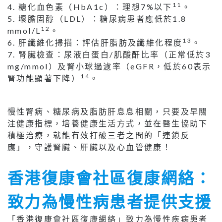
11
4. 糖化血色素（HbA1c）：理想7%以下
。
5. 壞膽固醇（LDL）：糖尿病患者應低於1.8
12
mmol/L
。
13
6. 肝纖維化掃描：評估肝脂肪及纖維化程度
。
7. 腎臟檢查：尿液白蛋白/肌酸酐比率（正常低於3
mg/mmol）及腎小球過濾率（eGFR，低於60表示
14
腎功能顯著下降）
。
慢性腎病、糖尿病及脂肪肝息息相關，只要及早關
注健康指標，培養健康生活方式，並在醫生協助下
積極治療，就能有效打破三者之間的「連鎖反
應」，守護腎臟、肝臟以及心血管健康！
香港復康會社區復康網絡：
致力為慢性病患者提供支援
「香港復康會社區復康網絡」致力為慢性疾病患者