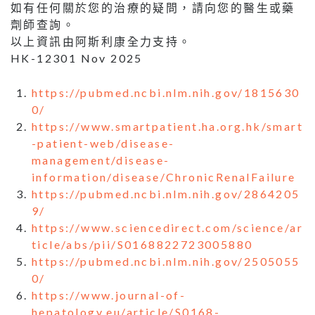
如有任何關於您的治療的疑問，請向您的醫生或藥
劑師查詢。
以上資訊由阿斯利康全力支持。
HK-12301 Nov 2025
https://pubmed.ncbi.nlm.nih.gov/1815630
0/
https://www.smartpatient.ha.org.hk/smart
-patient-web/disease-
management/disease-
information/disease/ChronicRenalFailure
https://pubmed.ncbi.nlm.nih.gov/2864205
9/
https://www.sciencedirect.com/science/ar
ticle/abs/pii/S0168822723005880
https://pubmed.ncbi.nlm.nih.gov/2505055
0/
https://www.journal-of-
hepatology.eu/article/S0168-