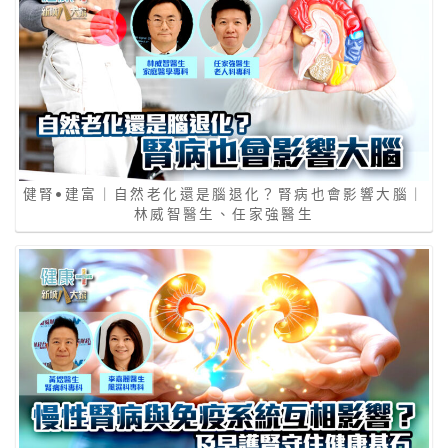
健腎•建富｜自然老化還是腦退化？腎病也會影響大腦｜
林威智醫生、任家強醫生