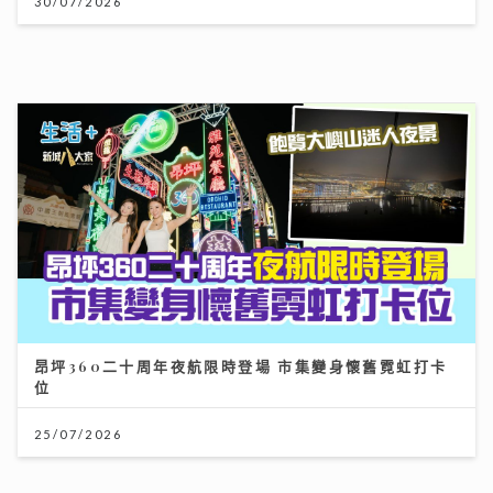
昂坪360二十周年夜航限時登場 市集變身懷舊霓虹打卡
位
25/07/2026
《梨事會》｜唐詩詠讚劇組每日畀足八小時休息 潘燦良
回到舊居彩虹邨拍劇好感觸
29/07/2026