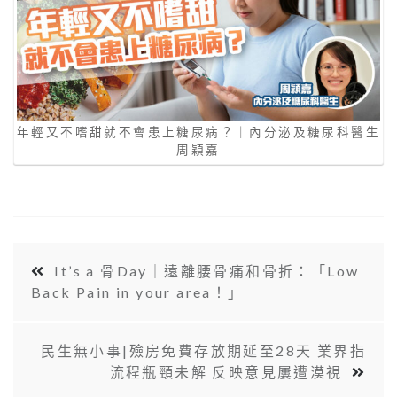
年輕又不嗜甜就不會患上糖尿病？｜內分泌及糖尿科醫生
周穎嘉
It’s a 骨Day｜遠離腰骨痛和骨折：「Low
Back Pain in your area！」
民生無小事|殮房免費存放期延至28天 業界指
流程瓶頸未解 反映意見屢遭漠視