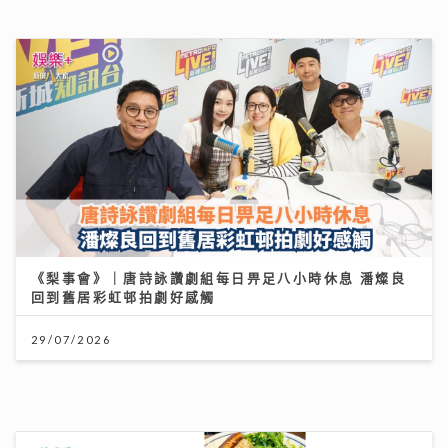
【#豐味旅程】｜九龍城深夜食堂 泰國直送胡椒豬骨湯燒
肉卷粉 尋找失傳豬油撈飯香
02/08/2026