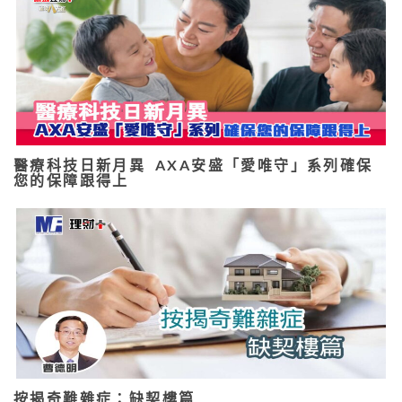
醫療科技日新月異 AXA安盛「愛唯守」系列確保
您的保障跟得上
按揭奇難雜症：缺契樓篇