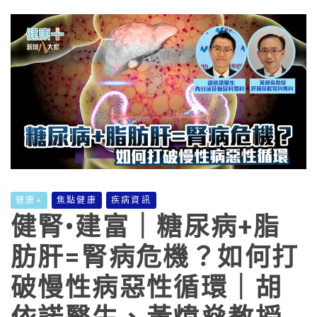
健康+
焦點健康
疾病資訊
健腎•建富｜糖尿病+脂
肪肝=腎病危機？如何打
破慢性病惡性循環｜胡