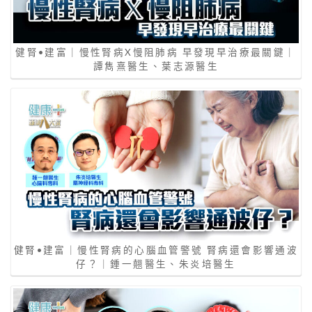
健腎•建富｜慢性腎病X慢阻肺病 早發現早治療最關鍵｜
譚雋熹醫生、葉志源醫生
健腎•建富｜慢性腎病的心腦血管警號 腎病還會影響通波
仔？｜鍾一翹醫生、朱炎培醫生