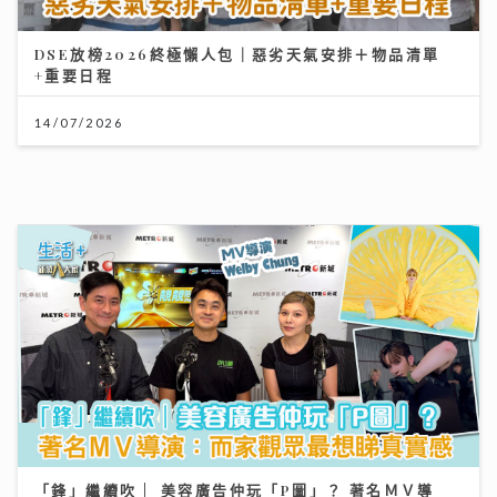
「鋒」繼續吹 | 美容廣告仲玩「P圖」？ 著名ＭＶ導
演：而家觀眾最想睇真實感
16/07/2026