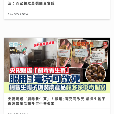
央視踢爆「劇毒養生茶」！服用3毫克可致死 網售生附子
偽裝農產品釀多宗中毒個案
30/07/2026