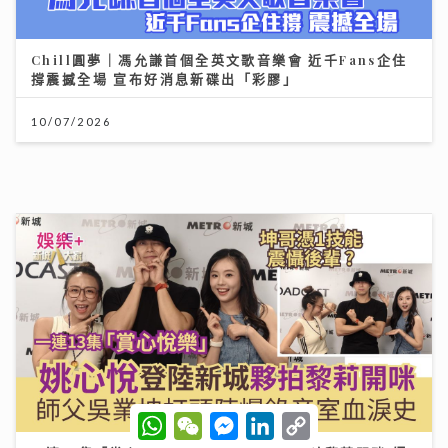
香港創科企業由幕後技術夥伴逐步發展自主平台 COD
Group 推出「好賞買」流動應用程式 韓國人氣角色
「JOGUMAN」驚喜登陸
17/07/2026
W
W
M
L
C
h
e
e
i
o