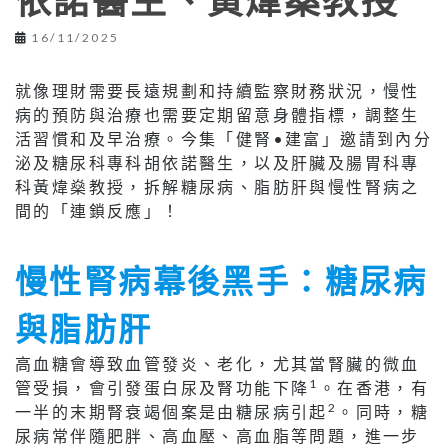
依諾醫生、黃煒燊教授
16/11/2025
就像理財需要長遠規劃和持續監察財務狀況，慢性
病的預防與治療也需要定期留意身體指標，調整生
活習慣和及早治療。今集「健腎•建富」邀請到內分
泌及糖尿科專科胡依諾醫生，以及肝臟及腸胃科專
科黃煒燊教授，拆解糖尿病、脂肪肝與慢性腎病之
間的「連鎖反應」！
慢性腎病幕後黑手：糖尿病
與脂肪肝
高血糖會導致血管發炎、老化，尤其當腎臟的微血
1
管受損，會引發蛋白尿及腎功能下降
。在香港，有
2
一半的末期腎衰竭個案是由糖尿病引起
。同時，糖
尿病常伴隨肥胖、高血壓、高血脂等問題，進一步