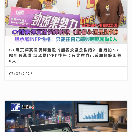
市銷率，幫你計平貴
21/07/2026
Chill圓夢｜馮允謙首個全英文歌音樂會 近千Fans企住
撐震撼全場 宣布好消息新碟出「彩膠」
10/07/2026