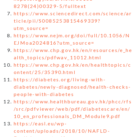
8278(24)00329-5/fulltext
https://www.sciencedirect.com/science/ar
ticle/pii/S0085253815469339?
utm_source=
https://www.nejm.org/doi/full/10.1056/N
EJMoa2024816?utm_source=
https://www.chp.gov.hk/en/resources/e_he
alth_topics/pdfwav_11012.html
https://www.chp.gov.hk/en/healthtopics/c
ontent/25/35390.html
https://diabetes.org/living-with-
diabetes/newly-diagnosed/health-checks-
people-with-diabetes
https://www.healthbureau.gov.hk/phcc/rfs
/src/pdfviewer/web/pdf/diabetescare/en/
10_en_professionals_DM_Module9.pdf
https://easl.eu/wp-
content/uploads/2018/10/NAFLD-