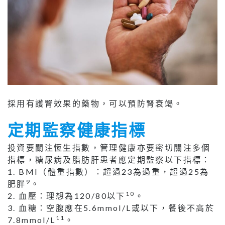
採用有護腎效果的藥物，可以預防腎衰竭。
定期監察健康指標
投資要關注恆生指數，管理健康亦要密切關注多個
指標，糖尿病及脂肪肝患者應定期監察以下指標：
1. BMI（體重指數）：超過23為過重，超過25為
9
肥胖
。
10
2. 血壓：理想為120/80以下
。
3. 血糖：空腹應在5.6mmol/L或以下，餐後不高於
11
7.8mmol/L
。