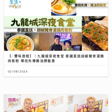
CY陳宗澤真情演繹新歌《顧客永遠是對的》 自爆拍MV
唱到眼濕濕 坦承屬INFP性格：只能在自己感興趣範圍做
E人
07/07/2026