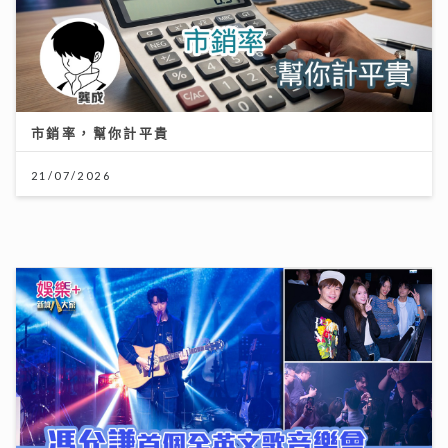
一連13集「賞心悅樂」姚心悅登陸新城夥拍黎莉開咪 師
父吳業坤打頭陣爆錄音室血淚史
08/07/2026