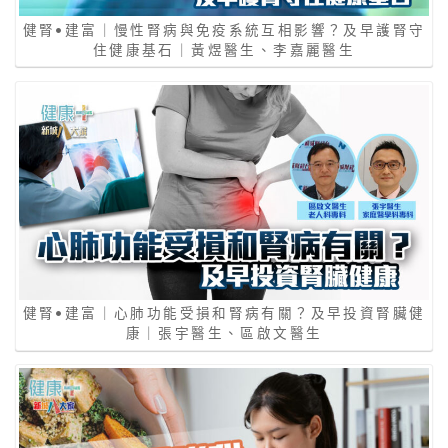
健腎•建富｜慢性腎病與免疫系統互相影響？及早護腎守
住健康基石｜黃煜醫生、李嘉麗醫生
健腎•建富｜心肺功能受損和腎病有關？及早投資腎臟健
康｜張宇醫生、區啟文醫生