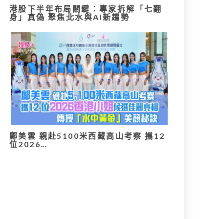
港股下半年布局關鍵：專家拆解「七翻
身」真偽 聚焦北水與AI新趨勢
鄺美雲 親赴5100米西藏高山考察 攜12
位2026…