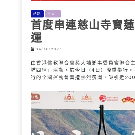
熱話
生活+
首度串連慈山寺寶蓮
運
04/10/2025
由香港佛教聯合會與大埔鄉事委員會聯合主
埔四徑」活動，於今日（4日）隆重舉行
行的全國運動會營造熱烈氛圍，吸引近20