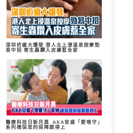
深圳疥瘡大爆發 港人北上浸溫泉按摩勁
易中招 寄生蟲鑽入皮膚惹全家
醫療科技日新月異 AXA安盛「愛唯守」
系列確保您的保障跟得上