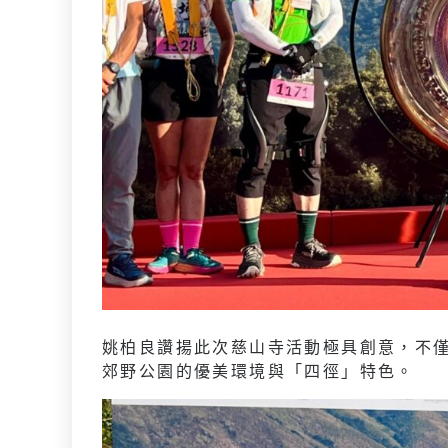
姚柏良讚揚此次慈山寺活動極具創意，不
郊野公園的優美環境與「四徑」特色。