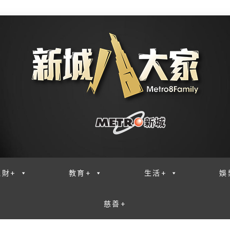
理財+
教育+
生活+
娛
慈善+