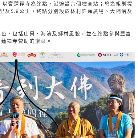
，以寶蓮禪寺為終點，沿途設六個檢查站；悠遊組則提
6公里及5.8公里，終點分別設於林村許願廣場、大埔滘及
特色，包括山景、海濱及鄉村風貌，並在終點參與豐富
寶蓮禪寺贊助的齋菜。