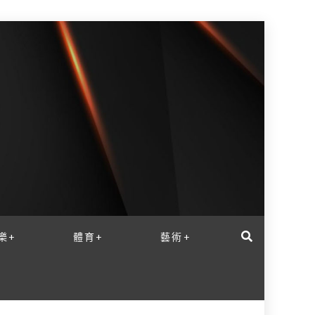
樂+
體育+
藝術+