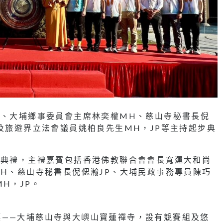
H、大埔鄉事委員會主席林奕權MH、慈山寺秘書長倪
以及旅遊界立法會議員姚柏良先生MH，JP等主持起步典
步典禮，主禮嘉賓包括香港佛教聯合會會長寬運大和尚
MH、慈山寺秘書長倪偲瀚JP、大埔民政事務專員陳巧
H，JP。
標——大埔慈山寺與大嶼山寶蓮禪寺，設有競賽組及悠