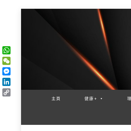
W
一網睇盡 八家大成
h
W
a
e
M
t
C
e
L
s
h
s
i
主頁
健康+
A
C
a
s
n
p
o
t
e
k
p
p
n
e
y
g
d