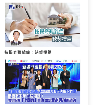
按揭奇難雜症：缺契樓篇