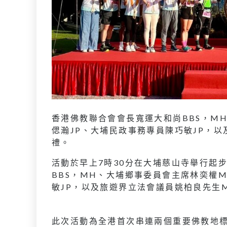
香港佛教聯合會會長寬運大和尚BBS，M
偲瀚JP、大埔民政事務專員陳巧敏JP，
禮。
活動於早上7時30分在大埔慈山寺舉行起
BBS，MH、大埔鄉事委員會主席林奕權
敏JP，以及旅遊界立法會議員姚柏良先生M
此次活動為全港首次串連兩個重要佛教地