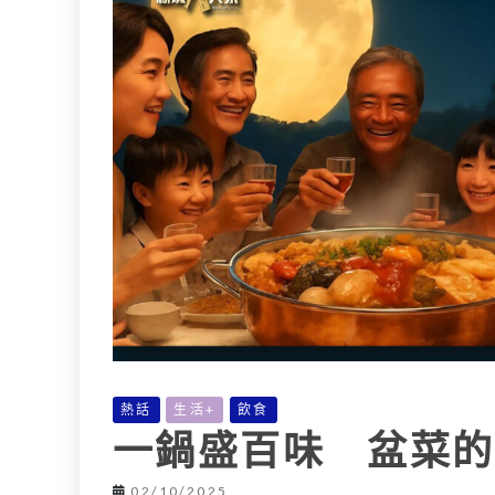
L
e
I
i
r
n
n
k
熱話
生活+
飲食
一鍋盛百味 盆菜的
02/10/2025