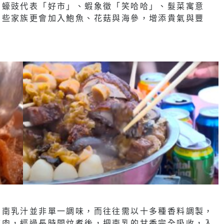
如蠔豉代表「好市」、蝦象徵「笑哈哈」、髮菜寓意
有些家族更會加入鮑魚、花菇與海參，增添貴氣與豐
。南乳汁並非單一調味，而往往需以十多種香料調製，
腩肉，經過長時間炆煮後，把南乳的甘香完全吸收，入