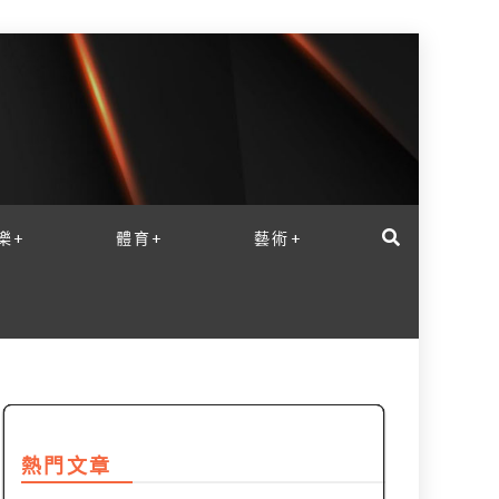
樂+
體育+
藝術+
熱門文章