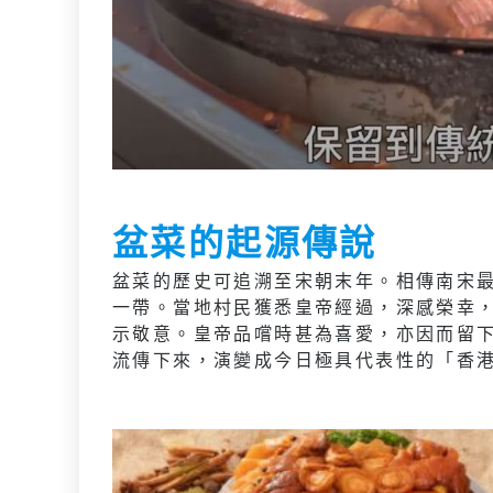
盆菜的起源傳說
盆菜的歷史可追溯至宋朝末年。相傳南宋
一帶。當地村民獲悉皇帝經過，深感榮幸
示敬意。皇帝品嚐時甚為喜愛，亦因而留
流傳下來，演變成今日極具代表性的「香