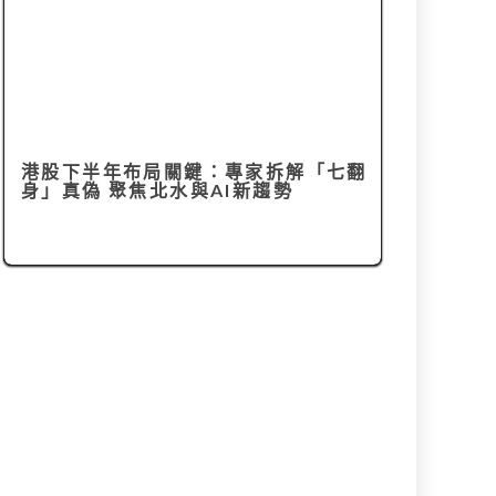
港股下半年布局關鍵：專家拆解「七翻
身」真偽 聚焦北水與AI新趨勢