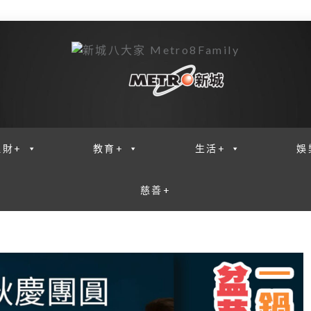
理財+
教育+
生活+
娛
慈善+