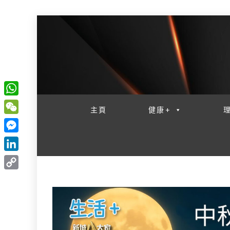
一網睇盡 八家大成
W
主頁
健康+
h
W
a
e
M
t
C
e
L
s
h
s
i
A
C
a
s
n
p
o
t
e
k
p
p
n
e
y
g
d