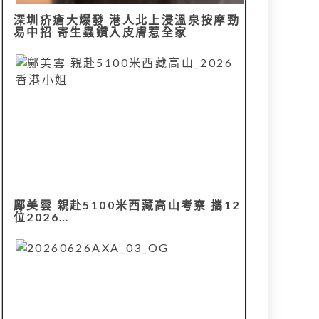
深圳疥瘡大爆發 港人北上浸溫泉按摩勁
易中招 寄生蟲鑽入皮膚惹全家
鄺美雲 親赴5100米西藏高山考察 攜12
位2026…