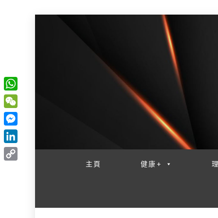
W
一網睇盡 八家大成
h
W
a
e
M
t
C
e
L
s
h
s
i
主頁
健康+
A
C
a
s
n
p
o
t
e
k
p
p
n
e
y
g
d