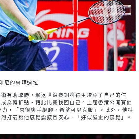
汰印尼的烏拜迪拉
戰術有助取勝，擊退世錦賽銅牌得主增添了自己的信
能成為轉折點，藉此比賽找回自己。上屆香港公開賽他
少壓力，「會很綁手綁腳，希望可以克服」。此外，他特
熱烈打氣讓他感覺震撼且安心，「好似屋企的感覺」。