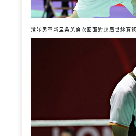
港隊男單新星吳英倫次圈面對應屆世錦賽