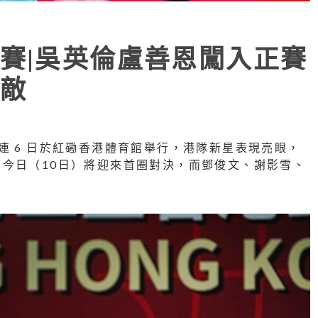
賽|吳英倫盧善恩闖入正賽
敵
連 6 日於紅磡香港體育館舉行，港隊新星表現亮眼，
今日（10日）將迎來首圈對決，而鄧俊文、謝影雪、
。