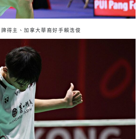
銅牌得主、加拿大華裔好手賴浩俊