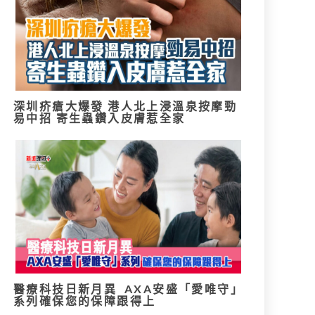
深圳疥瘡大爆發 港人北上浸溫泉按摩勁
易中招 寄生蟲鑽入皮膚惹全家
醫療科技日新月異 AXA安盛「愛唯守」
系列確保您的保障跟得上