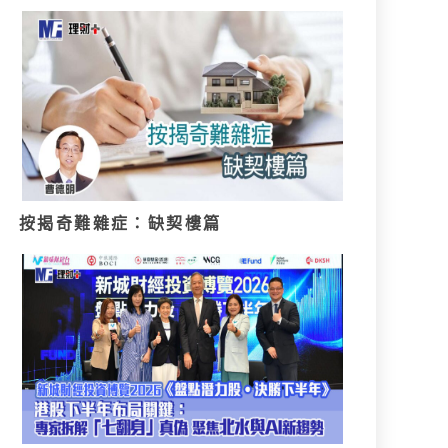
按揭奇難雜症：缺契樓篇