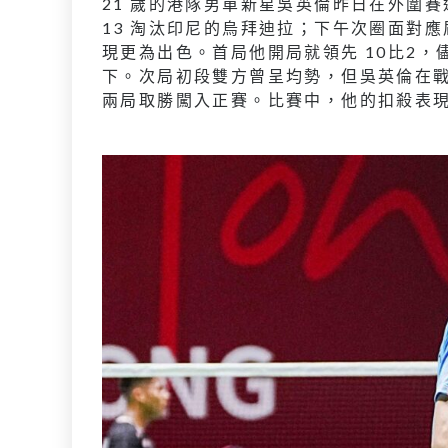
21 歲的港隊男單新星吳英倫昨日在外圍賽
13 淘汰印尼的烏拜迪拉；下午次圈面對
現更為出色。首局他開局就領先 10比2，儘
下。次局初段雙方曾呈均勢，但吳英倫在戰術
兩局取勝闖入正賽。比賽中，他的扣殺表