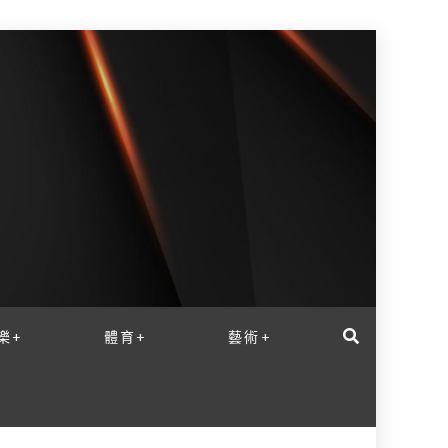
樂+
體育+
藝術+