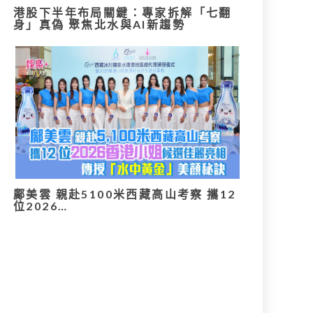
港股下半年布局關鍵：專家拆解「七翻
身」真偽 聚焦北水與AI新趨勢
鄺美雲 親赴5100米西藏高山考察 攜12
位2026…