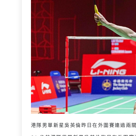
港隊男單新星吳英倫昨日在外圍賽連過兩