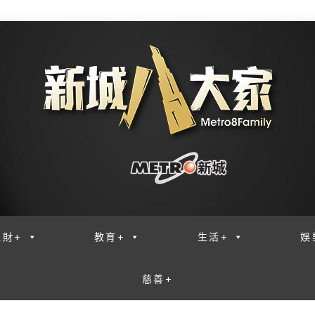
理財+
教育+
生活+
娛
慈善+