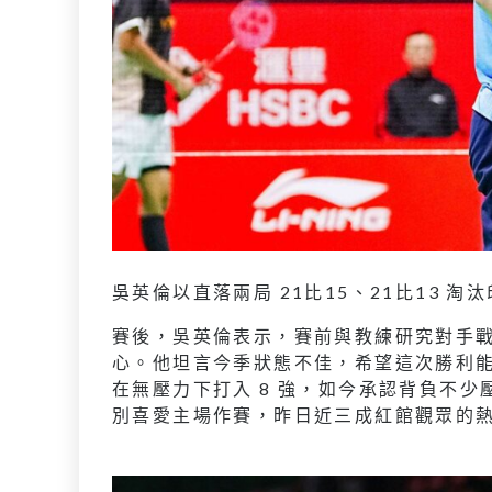
吳英倫以直落兩局 21比15、21比13 淘
賽後，吳英倫表示，賽前與教練研究對手
心。他坦言今季狀態不佳，希望這次勝利
在無壓力下打入 8 強，如今承認背負不
別喜愛主場作賽，昨日近三成紅館觀眾的