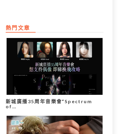
熱門文章
新城廣播35周年音樂會“Spectrum
of…