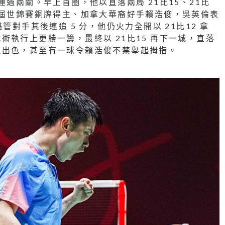
連過兩關。早上首圈，他以直落兩局 21比15、21比
應屆世錦賽銅牌得主、加拿大華裔好手賴浩俊，吳英倫表
管對手其後連追 5 分，他仍火力全開以 21比12 拿
執行上更勝一籌，最終以 21比15 再下一城，直落
現出色，甚至有一球令賴浩俊不禁舉起拇指。