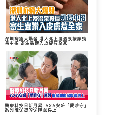
深圳疥瘡大爆發 港人北上浸溫泉按摩勁
易中招 寄生蟲鑽入皮膚惹全家
醫療科技日新月異 AXA安盛「愛唯守」
系列確保您的保障跟得上