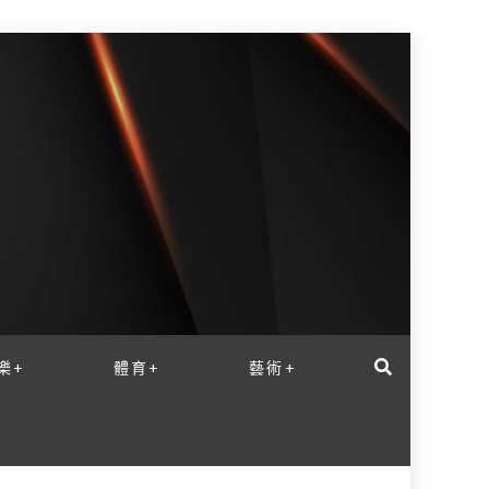
樂+
體育+
藝術+