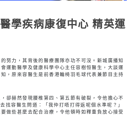
醫學疾病康復中心 精英運
懈的努力，其背後的醫療團隊亦功不可沒。新城廣播知
馬會運動醫學及健康科學中心主任容樹恒醫生，大談運
不知，原來容醫生是前香港輪椅羽毛球代表兼節目主持
運，卻赫然發現腰椎第四、第五節有破裂，令他擔心不
掃描去找容醫生問道：「我仲打唔打得返呢個水準呢？」
他要做些甚麼去配合治療，令他頓時如釋重負放心接受