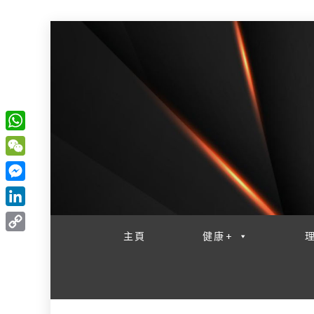
W
一網睇盡 八家大成
h
W
a
e
M
t
C
e
L
s
h
s
i
主頁
健康+
A
C
a
s
n
p
o
t
e
k
p
p
n
e
y
g
d