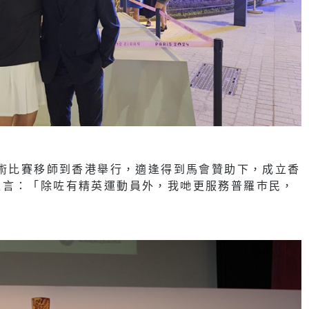
馬術比賽移師到香港舉行，適逢得到馬會贊助下，成立香
直言：「除咗有精英運動員外，我哋更服務普羅巿民，