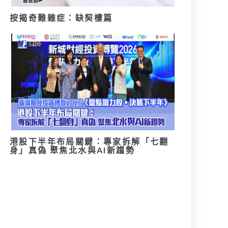
按揭奇難雜症：缺契樓篇
港股下半年布局關鍵：專家拆解「七翻
身」真偽 聚焦北水與AI新趨勢