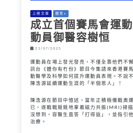
上榜文章
體育+
成立首個賽馬會運動
動員御醫容樹恒
31/07/2025
運動員在場上發光發亮，不僅全靠他們不
訊台《體你有冇份》節目今集請來香港賽
動醫學及科學如何提升運動員表現。不說
陳浩源延續運動生涯的「半個恩人」！
陳浩源在節目中憶述，當年正積極備戰奧
已，遂戰戰競競地拿着磁力共振(MRI)
沒想到，容醫生直答「打得返」，並指引
治療。