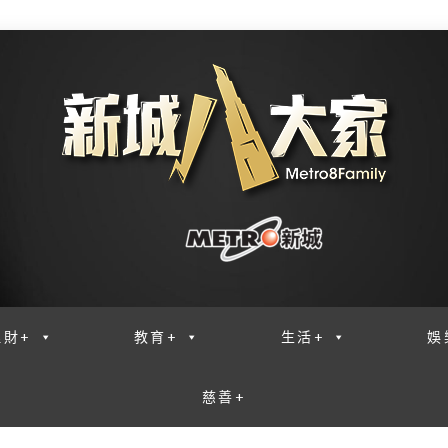
理財+
教育+
生活+
娛
慈善+