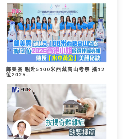
鄺美雲 親赴5100米西藏高山考察 攜12
位2026…