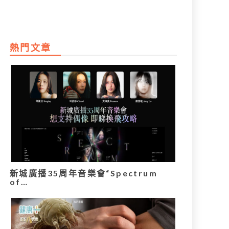
熱門文章
新城廣播35周年音樂會“Spectrum
of…