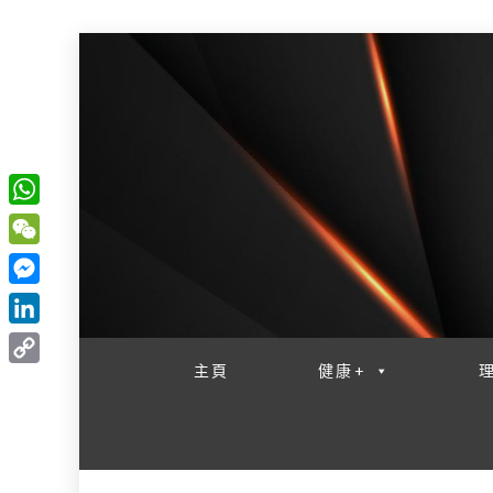
W
一網睇盡 八家大成
h
W
a
e
M
t
C
e
L
s
h
s
i
主頁
健康+
A
C
a
s
n
p
o
t
e
k
p
p
n
e
y
g
d