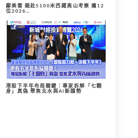
鄺美雲 親赴5100米西藏高山考察 攜12
位2026…
港股下半年布局關鍵：專家拆解「七翻
身」真偽 聚焦北水與AI新趨勢