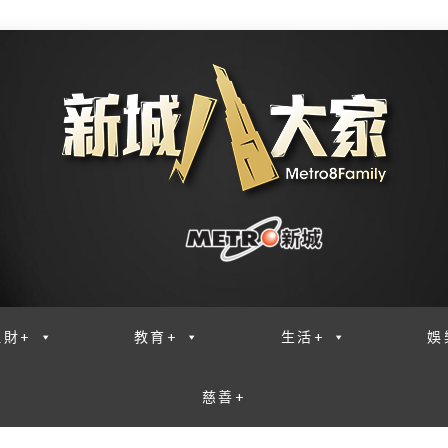
理財+
教育+
生活+
娛
慈善+