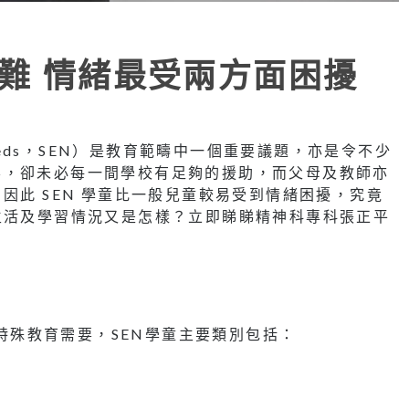
困難 情緒最受兩方面困擾
al Needs，SEN）是教育範疇中一個重要議題，亦是令不少
要，卻未必每一間學校有足夠的援助，而父母及教師亦
因此 SEN 學童比一般兒童較易受到情緒困擾，究竟
生活及學習情況又是怎樣？立即睇睇精神科專科張正平
eeds）即特殊教育需要，SEN學童主要類別包括：