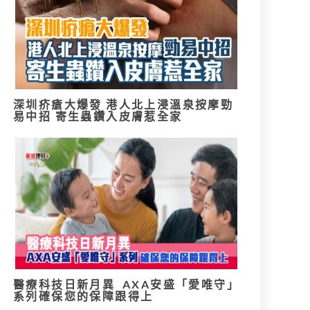
深圳疥瘡大爆發 港人北上浸溫泉按摩勁
易中招 寄生蟲鑽入皮膚惹全家
醫療科技日新月異 AXA安盛「愛唯守」
系列確保您的保障跟得上