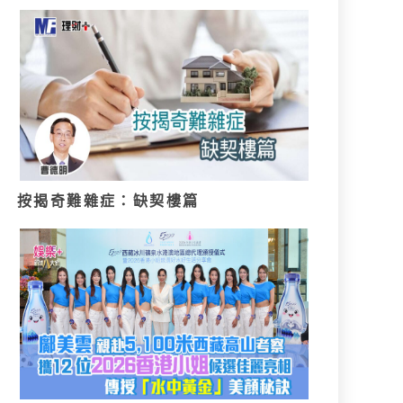
按揭奇難雜症：缺契樓篇