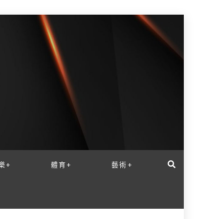
樂+
體育+
藝術+