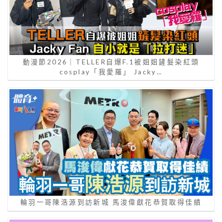
動漫節2026｜TELLER自爆F.1被姐姐鏟髮染紅頭
cosplay「我愛羅」 Jacky…
輪羽一哥陳浩源到訪新城 馬浚偉獻花恭賀取得佳績