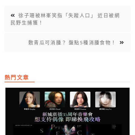
徐子珊被林峯笑指「失蹤人口」 近日被網
民野生捕獲！
敷青瓜可消腫？ 盤點5種消腫食物！
熱門文章