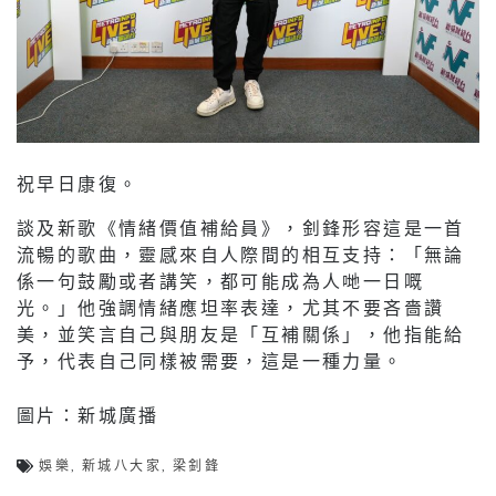
祝早日康復。
談及新歌《情緒價值補給員》，釗鋒形容這是一首
流暢的歌曲，靈感來自人際間的相互支持：「無論
係一句鼓勵或者講笑，都可能成為人哋一日嘅
光。」他強調情緒應坦率表達，尤其不要吝嗇讚
美，並笑言自己與朋友是「互補關係」，他指能給
予，代表自己同樣被需要，這是一種力量。
圖片：新城廣播
娛樂
,
新城八大家
,
梁釗鋒