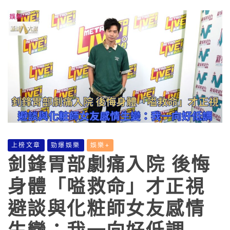
上榜文章
勁爆娛樂
娛樂+
釗鋒胃部劇痛入院 後悔
身體「嗌救命」才正視
避談與化粧師女友感情