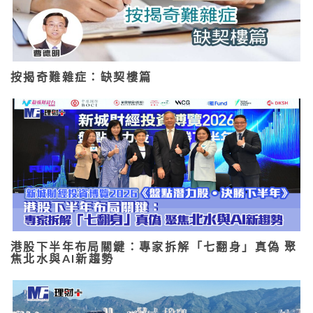
按揭奇難雜症：缺契樓篇
港股下半年布局關鍵：專家拆解「七翻身」真偽 聚
焦北水與AI新趨勢