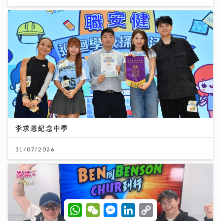
李求恩紀念中學
31/07/2026
W
W
M
L
C
h
e
e
i
o