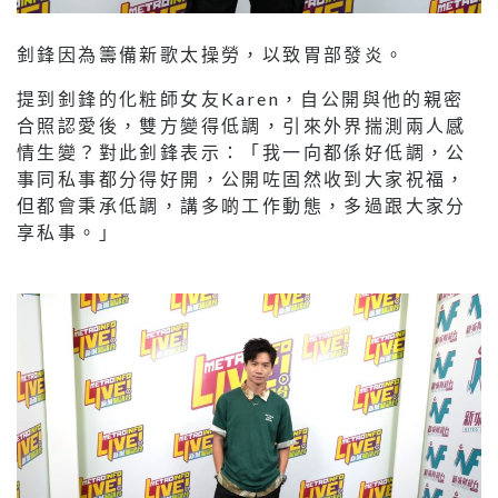
釗鋒因為籌備新歌太操勞，以致胃部發炎。
提到釗鋒的化粧師女友Karen，自公開與他的親密
合照認愛後，雙方變得低調，引來外界揣測兩人感
情生變？對此釗鋒表示：「我一向都係好低調，公
事同私事都分得好開，公開咗固然收到大家祝福，
但都會秉承低調，講多啲工作動態，多過跟大家分
享私事。」