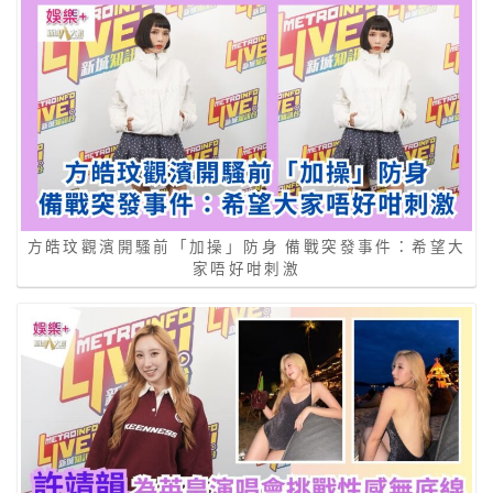
方皓玟觀濱開騷前「加操」防身 備戰突發事件：希望大
家唔好咁刺激