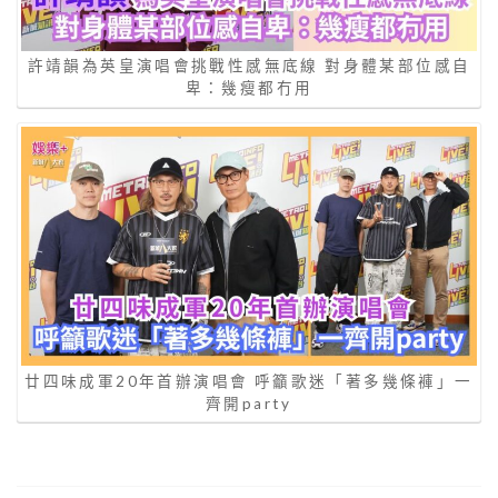
許靖韻為英皇演唱會挑戰性感無底線 對身體某部位感自
卑：幾瘦都冇用
廿四味成軍20年首辦演唱會 呼籲歌迷「著多幾條褲」一
齊開party