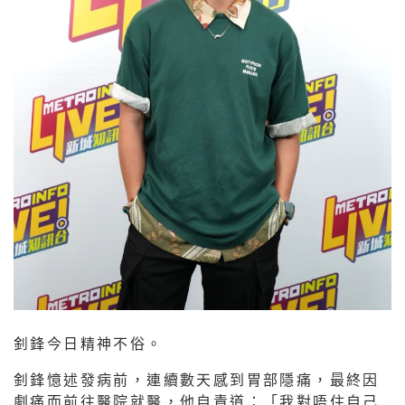
釗鋒今日精神不俗。
釗鋒憶述發病前，連續數天感到胃部隱痛，最終因
劇痛而前往醫院就醫，他自責道：「我對唔住自己