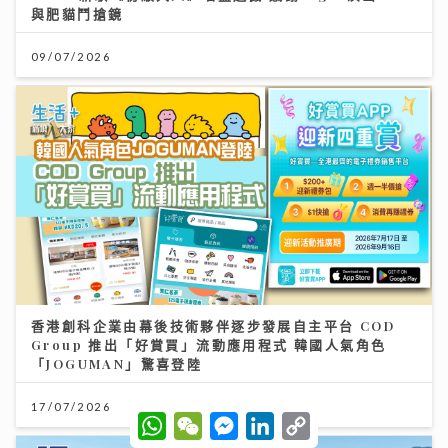
與肥貓鬥搶鏡
09/07/2026
香港創科企業由幕後技術夥伴逐步發展自主平台 COD
Group 推出「好賞買」流動應用程式 韓國人氣角色
「JOGUMAN」驚喜登陸
17/07/2026
W
W
M
L
C
h
e
e
i
o