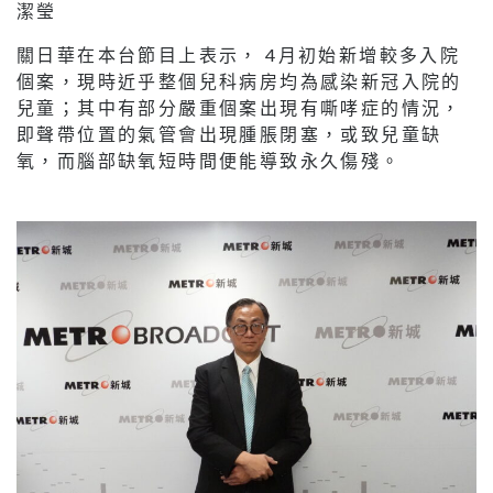
潔瑩
關日華在本台節目上表示， 4月初始新增較多入院
個案，現時近乎整個兒科病房均為感染新冠入院的
兒童；其中有部分嚴重個案出現有嘶哮症的情況，
即聲帶位置的氣管會出現腫脹閉塞，或致兒童缺
氧，而腦部缺氧短時間便能導致永久傷殘。