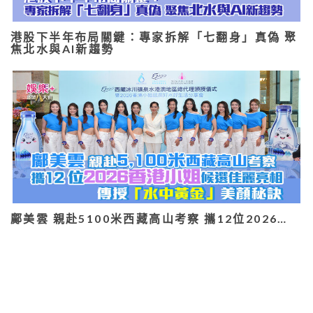
港股下半年布局關鍵：專家拆解「七翻身」真偽 聚
焦北水與AI新趨勢
鄺美雲 親赴5100米西藏高山考察 攜12位2026…