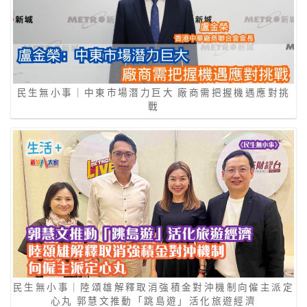
民生無小事｜中東市場潛力巨大 廠商需把握機遇應對挑
戰
民生無小事｜陸頌雄解釋取消強積金對沖機制向僱主派定
心丸 郭慧文推動「跳島遊」活化旅遊經濟