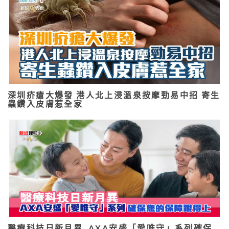
深圳疥瘡大爆發 港人北上浸溫泉按摩勁易中招 寄生
蟲鑽入皮膚惹全家
醫療科技日新月異 AXA安盛「愛唯守」系列確保