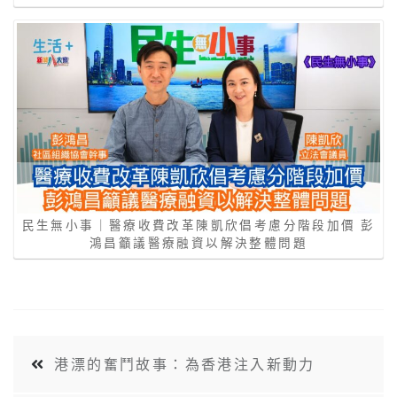
民生無小事｜醫療收費改革陳凱欣倡考慮分階段加價 彭
鴻昌籲議醫療融資以解決整體問題
港漂的奮鬥故事：為香港注入新動力