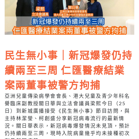
民生無小事｜新冠爆發仍持
續兩至三周 仁匯醫療結業
案兩董事被警方拘捕
亞洲兒童傳染病學會會長、港大兒童及青少年科名
譽臨床副教授關日華與立法會議員梁熙今日（25
日）到新城廣播接受《民生無小事》節目訪問，與
主持林潔瑩、柯創盛分享新冠病毒流行的最新情
況。關日華表示，新冠病毒爆發情況未見頂，預計
仍持續兩至三周，現時入院病童幾乎均未接種初次