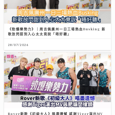
《勁爆樂勢力》｜周吉佩廣州一日三場熱血Busking 新
歌放閃甜到入心太太竟說「唔好聽」
28/07/2026
Rover新歌《初級大人》唱盡遺憾 感謝Tiger演出MV