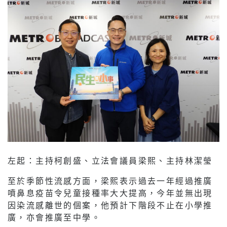
左起：主持柯創盛、立法會議員梁熙、主持林潔瑩
至於季節性流感方面，梁熙表示過去一年經過推廣
噴鼻息疫苗令兒童接種率大大提高，今年並無出現
因染流感離世的個案，他預計下階段不止在小學推
廣，亦會推廣至中學。