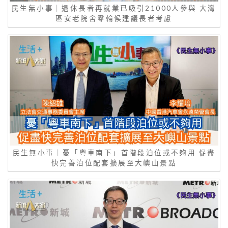
民生無小事｜退休長者再就業已吸引21000人參與 大灣
區安老院舍零輪候建議長者考慮
民生無小事｜憂「粵車南下」首階段泊位或不夠用 促盡
快完善泊位配套擴展至大嶼山景點