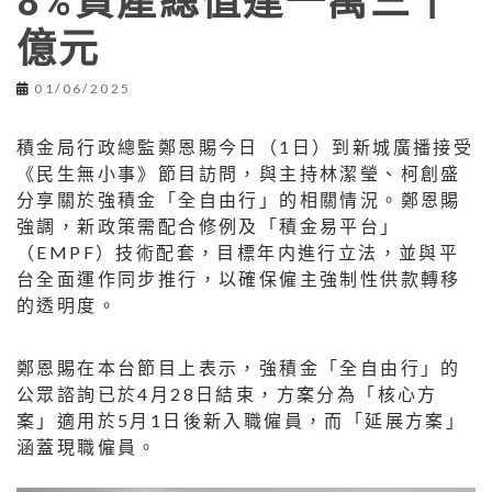
8%資產總值達一萬三千
億元
01/06/2025
積金局行政總監鄭恩賜今日（1日）到新城廣播接受
《民生無小事》節目訪問，與主持林潔瑩、柯創盛
分享關於強積金「全自由行」的相關情況。鄭恩賜
強調，新政策需配合修例及「積金易平台」
（EMPF）技術配套，目標年内進行立法，並與平
台全面運作同步推行，以確保僱主強制性供款轉移
的透明度。
鄭恩賜在本台節目上表示，強積金「全自由行」的
公眾諮詢已於4月28日結束，方案分為「核心方
案」適用於5月1日後新入職僱員，而「延展方案」
涵蓋現職僱員。