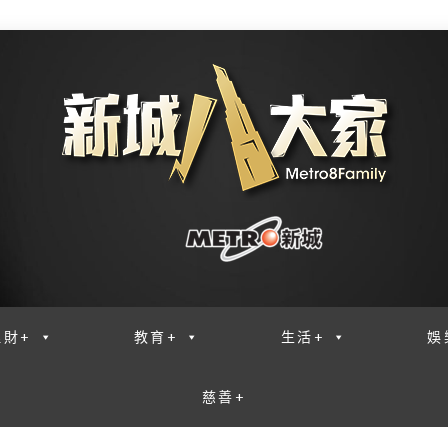
理財+
教育+
生活+
娛
慈善+