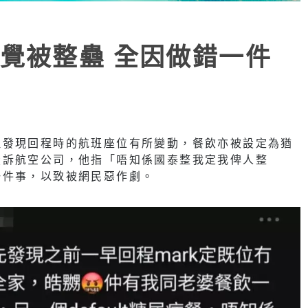
覺被整蠱 全因做錯一件
但發現回程時的航班座位有所變動，餐飲亦被設定為猶
投訴航空公司，他指「唔知係國泰整我定我俾人整
一件事，以致被網民惡作劇。