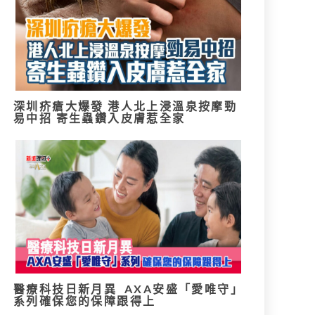
深圳疥瘡大爆發 港人北上浸溫泉按摩勁
易中招 寄生蟲鑽入皮膚惹全家
醫療科技日新月異 AXA安盛「愛唯守」
系列確保您的保障跟得上