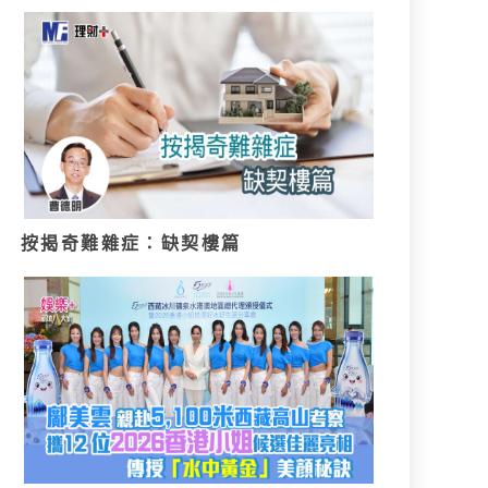
按揭奇難雜症：缺契樓篇