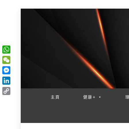
W
一網睇盡 八家大成
h
W
a
e
M
t
C
e
L
s
h
s
i
主頁
健康+
A
C
a
s
n
p
o
t
e
k
p
p
n
e
y
g
d