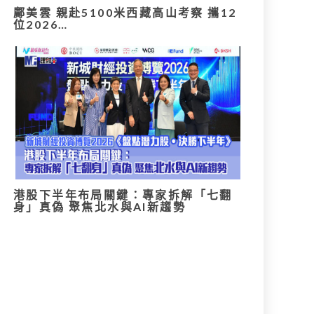
鄺美雲 親赴5100米西藏高山考察 攜12
位2026…
港股下半年布局關鍵：專家拆解「七翻
身」真偽 聚焦北水與AI新趨勢