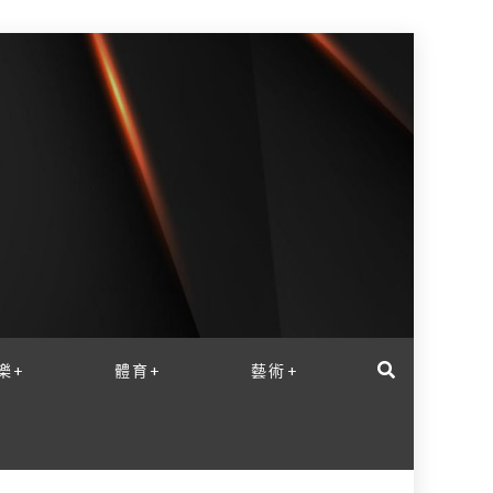
樂+
體育+
藝術+