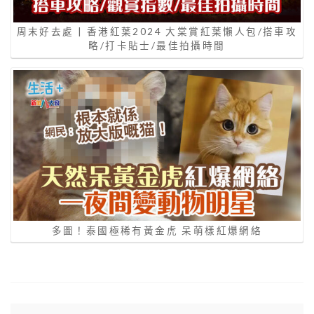
周末好去處 | 香港紅葉2024 大棠賞紅葉懶人包/搭車攻
略/打卡貼士/最佳拍攝時間
多圖！泰國極稀有黃金虎 呆萌樣紅爆網絡