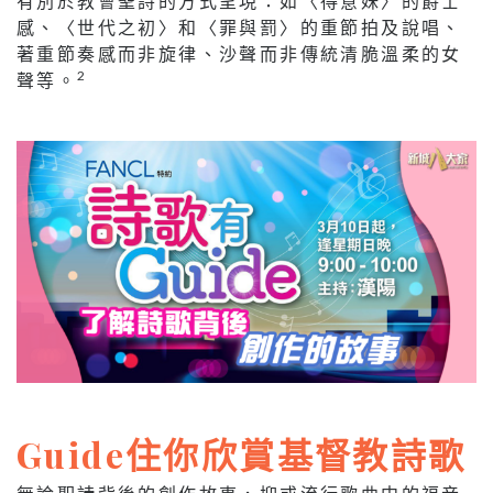
有別於教會聖詩的方式呈現：如〈得意妹〉的爵士
感、〈世代之初〉和〈罪與罰〉的重節拍及說唱、
著重節奏感而非旋律、沙聲而非傳統清脆溫柔的女
2
聲等。
Guide住你欣賞基督教詩歌