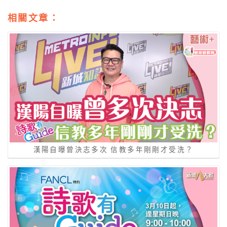
相關文章：
漢陽自曝曾決志多次 信教多年剛剛才受洗？