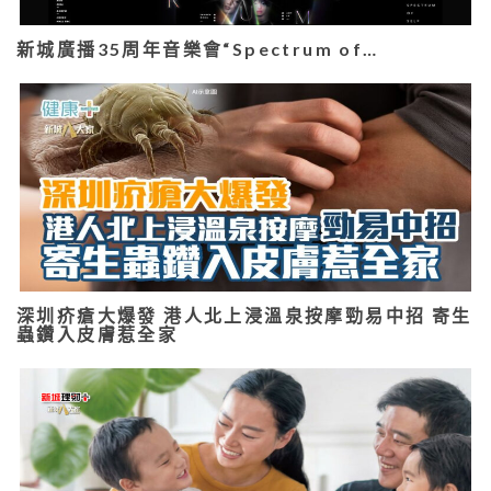
新城廣播35周年音樂會“Spectrum of…
深圳疥瘡大爆發 港人北上浸溫泉按摩勁易中招 寄生
蟲鑽入皮膚惹全家