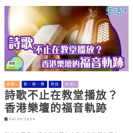
娛樂+
影、視、樂
熱話
生活+
詩歌不止在教堂播放？
香港樂壇的福音軌跡
06/03/2024