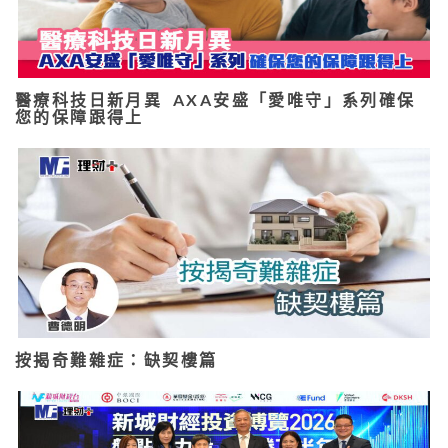
醫療科技日新月異 AXA安盛「愛唯守」系列確保
您的保障跟得上
按揭奇難雜症：缺契樓篇