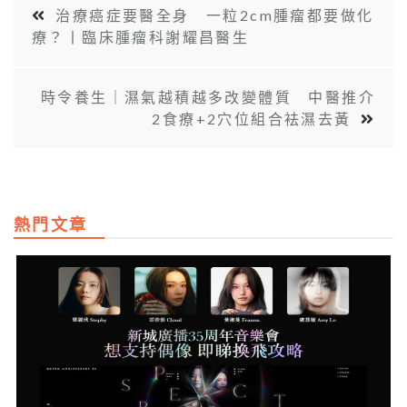
治療癌症要醫全身 一粒2cm腫瘤都要做化
療？丨臨床腫瘤科謝耀昌醫生
時令養生｜濕氣越積越多改變體質 中醫推介
2食療+2穴位組合袪濕去黃
熱門文章