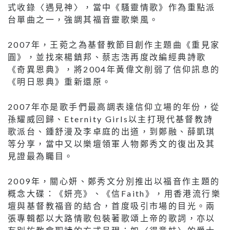
式收錄〈遇見神〉，當中《騷靈情歌》作為重點派
台單曲之一，強調其福音靈歌樂風。
2007年，王菀之為基督教節目創作主題曲《重見家
圓》，並找來楊鎮邦、蔡志浩再度改編經典詩歌
《奇異恩典》，將2004年黃偉文削弱了信仰訊息的
《明日恩典》重新還原。
2007年亦是歌手們最高調表達信仰立場的年份，從
孫耀威回歸、Eternity Girls以主打現代基督教詩
歌派台、鍾舒漫及李卓庭的出道，到鄭融、薛凱琪
等分享，當中又以樂壇領軍人物鄭秀文的復出及其
見證最為矚目。
2009年，關心妍、鄭秀文分別推出以福音作主題的
概念大碟：《妍亮》、《信Faith》，用香港流行樂
壇與基督教福音的結合，首度吸引市場的目光。兩
張專輯都以大路情歌包裝著歌頌上帝的歌詞，亦以