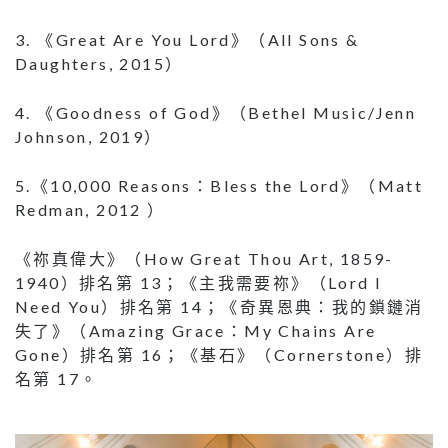
3. 《Great Are You Lord》（All Sons &
Daughters, 2015）
4. 《Goodness of God》（Bethel Music/Jenn
Johnson, 2019）
5.《10,000 Reasons：Bless the Lord》（Matt
Redman, 2012 ）
《祢真偉大》（How Great Thou Art, 1859-
1940）排名第 13；《主我需要祢》（Lord I
Need You）排名第 14；《奇異恩典：我的鎖鏈消
失了》（Amazing Grace：My Chains Are
Gone）排名第 16；《基石》（Cornerstone）排
名第 17。