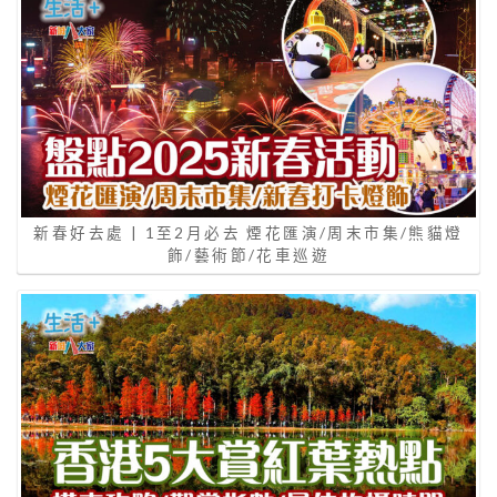
新春好去處 | 1至2月必去 煙花匯演/周末市集/熊貓燈
飾/藝術節/花車巡遊