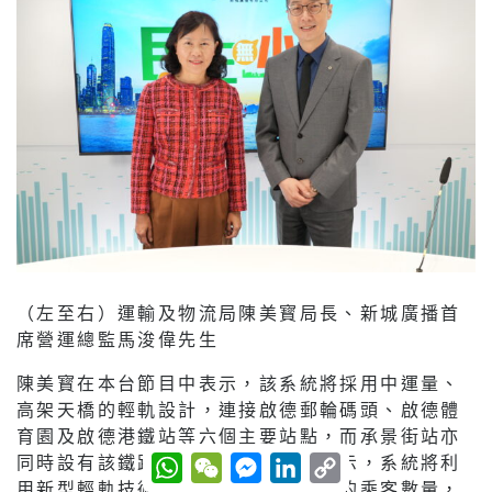
（左至右）運輸及物流局陳美寳局長、新城廣播首
席營運總監馬浚偉先生
陳美寳在本台節目中表示，該系統將採用中運量、
高架天橋的輕軌設計，連接啟德郵輪碼頭、啟德體
育園及啟德港鐵站等六個主要站點，而承景街站亦
W
W
M
L
C
同時設有該鐵路系統的車廠。她亦表示，系統將利
h
e
e
i
o
用新型輕軌技術，並可因應不同時段的乘客數量，