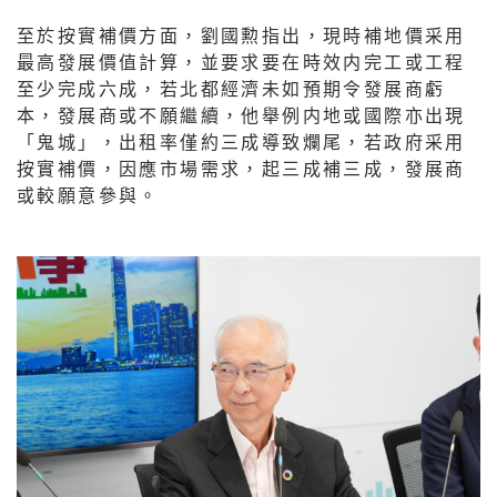
至於按實補價方面，劉國勲指出，現時補地價采用
最高發展價值計算，並要求要在時效内完工或工程
至少完成六成，若北都經濟未如預期令發展商虧
本，發展商或不願繼續，他舉例内地或國際亦出現
「鬼城」，出租率僅約三成導致爛尾，若政府采用
按實補價，因應市場需求，起三成補三成，發展商
或較願意參與。