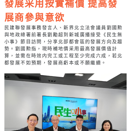
發展采用按實補價 提高發
展商參與意欲
民建聯發展事務發言人、新界北立法會議員劉國勲
與地政總署前署長劉勵超到新城廣播接受《民生無
小事》節目訪問，分享北部都會區的發展方向及趨
勢。劉國勲指，現時補地價采用最高發展價值計
算，並需在時效内完工或工程至少完成六成，若北
都發展不如預期，發展商虧本或不願繼續。