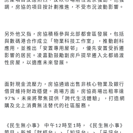
調，房協的項目按計劃推進，不受市況波動影響。
另外他又指，房協積極參與北部都會區發展，包括
與數碼港合作成立「物業科技工作室」，推動創科
應用，並推出「安置專用屋邨」，優先安置受拆遷
影響的居民。凌嘉勤鼓勵劏房戶提早遷入北都過渡
性房屋，以適應未來發展。
面對現金流壓力，房協通過出售非核心物業及銀行
借貸維持財政穩健。商場方面，房協商場出租率達
97%，未來將聚焦提供「跨代生活體驗」，打造網
購及北上消費無法替代的社區服務。
《民生無小事》 中午12時至1時，《民生無小事》
節目，新城「財經台」、「知訊台」、「采訊台」