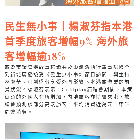
民生無小事｜楊淑芬指本港
首季度旅客增幅9% 海外旅
客增幅逾18%
旅遊業議會總幹事楊淑芬及東瀛遊執行董事禤國全
到新城廣播接受《民生無小事》節目訪問，與主持
林潔瑩、柯創盛分享受外圍影響下本港旅游業的前
景狀況。楊淑芬表示，Coldplay演唱會期間，本港
街頭的外國人有所增加，内地旅客亦持續來港，旅
議會預測該部分高端旅客，平均消費近萬元，帶旺
周邊消費。