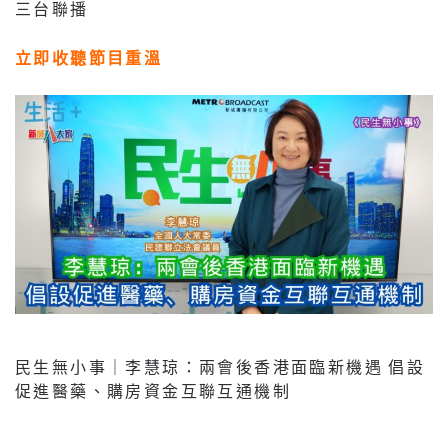
三台聯播
立即收聽節目重溫
民生無小事｜李慧琼：兩會後香港面臨新機遇 倡設
促進醫藥、購房資金互聯互通機制