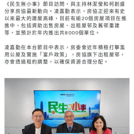
《民生無小事》節目訪問，與主持林潔瑩和柯創盛
分享房協最新動向。凌嘉勤表示，房協正迎來有史
以來最大的建屋高峰，目前有逾20個房屋項目在推
進中，包括資助出售房屋、出租屋邨及舊邨重建
等，並預計於年内推出共8000個單位。
凌嘉勤在本台節目中表示，房委會近年積極打擊濫
用公屋及實施「富戶政策」，房協旗下出租屋邨，
亦會透過租約調整，以確保資源合理分配。