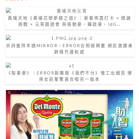
黃埔天地《黄埔花燈夢蝶之旅》｜新春佈置打卡 × 燈謎
挑戰 × 元宵園遊會 與張馳豪、羅啟豪、IdG…
佘詩曼拜年遇MIRROR、ERROR合照極興奮 網民激讚凍
齡樣冇違和感
《梨事會》｜ERROR新團歌《我們不分》慢工出細貨 爆
與女前輩驚喜合唱另一版本