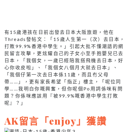
有15歲港孩在日前出發去日本大阪旅遊，他在
Threads發帖文：「15歲人生第一（次）去日本，
打敗99.9%香港中學生。」引起大批不懂潮語的網
民留言攻擊，更炫耀自己的子女小至手抱嬰兒已去
日本，「我個女，一歲已經陪我搭飛機去日本，好
心你收皮啦」、「我個女八個月大就去日本」、
「我個仔第一次去日本係11歲，而且冇父母
帶……」，更有家長希望「指正」樓主，「呢位同
學……我明白你嘅興奮，但你呢個Po用詞係咪有問
題？你係咪應該用『被99.9%嘅香港中學生打敗
呢』？」
AK留言「enjoy」獲讚