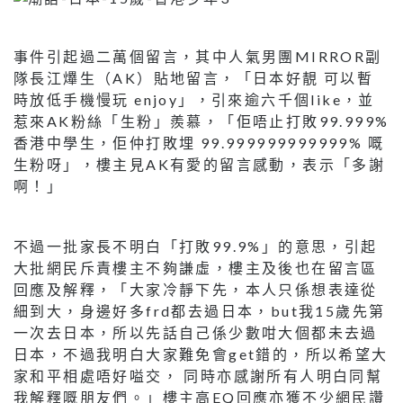
事件引起過二萬個留言，其中人氣男團MIRROR副
隊長江𤒹生（AK）貼地留言，「日本好靚 可以暫
時放低手機慢玩 enjoy」，引來逾六千個like，並
惹來AK粉絲「生粉」羨慕，「佢唔止打敗99.999%
香港中學生，佢仲打敗埋 99.999999999999% 嘅
生粉呀」，樓主見AK有愛的留言感動，表示「多謝
啊！」
不過一批家長不明白「打敗99.9%」的意思，引起
大批網民斥責樓主不夠謙虛，樓主及後也在留言區
回應及解釋，「大家冷靜下先，本人只係想表達從
細到大，身邊好多frd都去過日本，but我15歲先第
一次去日本，所以先話自己係少數咁大個都未去過
日本，不過我明白大家難免會get錯的，所以希望大
家和平相處唔好嗌交， 同時亦感謝所有人明白同幫
我解釋嘅朋友們。」樓主高EQ回應亦獲不少網民讚