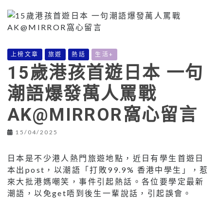
上榜文章
旅遊
熱話
生活+
15歲港孩首遊日本 一句
潮語爆發萬人罵戰
AK@MIRROR窩心留言
15/04/2025
日本是不少港人熱門旅遊地點，近日有學生首遊日
本出post，以潮語「打敗99.9% 香港中學生」，惹
來大批港媽嘲笑，事件引起熱話。各位要學定最新
潮語，以免get唔到後生一輩說話，引起誤會。