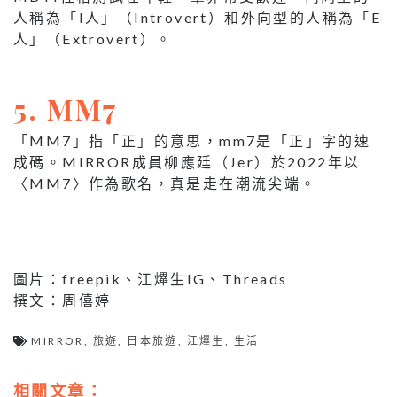
人稱為「I人」（Introvert）和外向型的人稱為「E
人」（Extrovert）。
5. MM7
「MM7」指「正」的意思，mm7是「正」字的速
成碼。MIRROR成員柳應廷（Jer）於2022年以
〈MM7〉作為歌名，真是走在潮流尖端。
圖片：freepik、江𤒹生IG、Threads
撰文：周僖婷
MIRROR
,
旅遊
,
日本旅遊
,
江𤒹生
,
生活
相關文章：