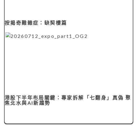
按揭奇難雜症：缺契樓篇
港股下半年布局關鍵：專家拆解「七翻身」真偽 聚
焦北水與AI新趨勢