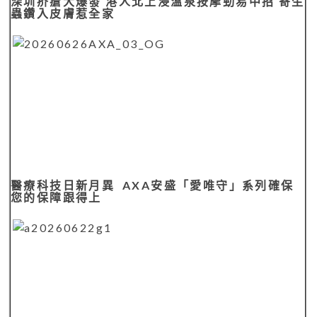
深圳疥瘡大爆發 港人北上浸溫泉按摩勁易中招 寄生
蟲鑽入皮膚惹全家
醫療科技日新月異 AXA安盛「愛唯守」系列確保
您的保障跟得上