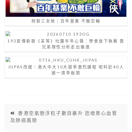
財智三女俠｜百年基業 不敵巨輪
193宣傳新歌《呆等》吐露半年心聲：學會放下執著 靠
兄弟理性分析走出偏激
JUPAS改選︱港大中大10大競爭激烈課程 呢科近40人
搶一席爭崩頭
香港空氣懸浮粒子數目暴升 恐增患心血管
及肺癌風險