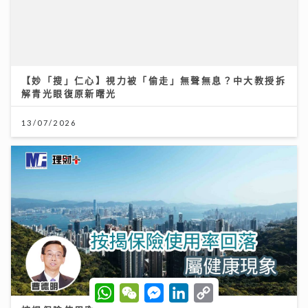
【妙「搜」仁心】視力被「偷走」無聲無息？中大教授拆
解青光眼復原新曙光
13/07/2026
W
W
M
L
C
h
e
e
i
o