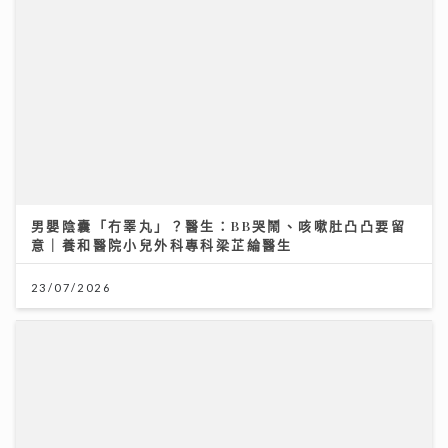
男嬰陰囊「冇睪丸」？醫生：BB哭鬧、咳嗽肚凸凸要留
意｜養和醫院小兒外科專科梁芷綸醫生
23/07/2026
投資博覽壓軸場：AI熱潮降溫 市場風險升溫 輪證定律揭
示散戶警號
12/07/2026