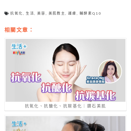
抗氧化
,
生活
,
美容
,
美肌教主
,
護膚
,
輔酵素Q10
相關文章：
抗氧化、抗醣化、抗羰基化｜鑽石美肌