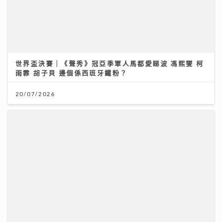
世界盃決賽｜《聲秀》冠亞季軍人馬都愛睇波 馮熙燮 柯
雨霏 胡子貝 邊個係西班牙鐵粉？
20/07/2026