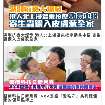
深圳疥瘡大爆發 港人北上浸溫泉按摩勁易中招 寄生
蟲鑽入皮膚惹全家
醫療科技日新月異 AXA安盛「愛唯守」系列確保
您的保障跟得上