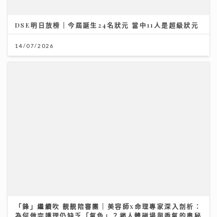
DSE明日放榜｜今屆誕生24名狀元 當中11人是超級狀元
14/07/2026
「鋒」繼續吹 靚靚陪審團 | 美容師x命理專家深入剖析：
為何做完護理仍缺乏「氣色」？揭人體磁場與香氣的奧秘