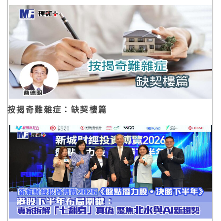
按揭奇難雜症：缺契樓篇