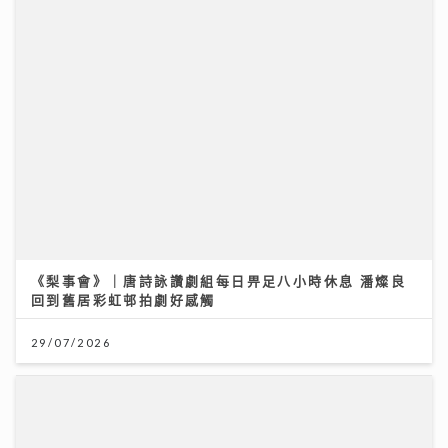
《梨事會》｜唐詩詠讚劇組每日畀足八小時休息 潘燦良
回到舊居彩虹邨拍劇好感觸
29/07/2026