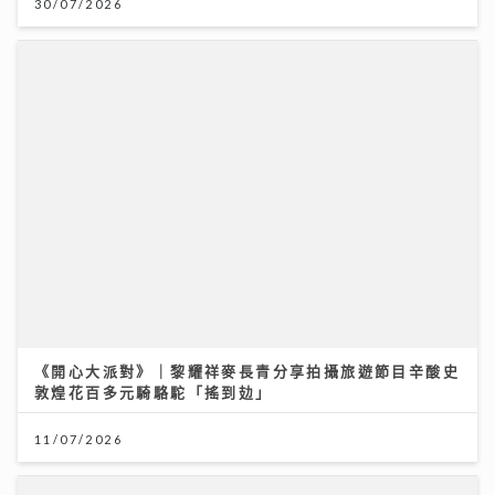
30/07/2026
《開心大派對》｜黎耀祥麥長青分享拍攝旅遊節目辛酸史
敦煌花百多元騎駱駝「搖到攰」
11/07/2026