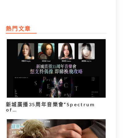
熱門文章
新城廣播35周年音樂會“Spectrum
of…