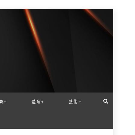
樂+
體育+
藝術+