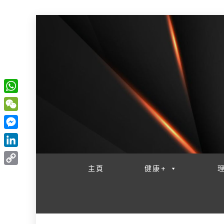
W
一網睇盡 八家大成
h
W
a
e
M
t
C
e
L
s
h
s
i
主頁
健康+
A
C
a
s
n
p
o
t
e
k
p
p
n
e
y
g
d