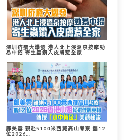
深圳疥瘡大爆發 港人北上浸溫泉按摩勁
易中招 寄生蟲鑽入皮膚惹全家
鄺美雲 親赴5100米西藏高山考察 攜12
位2026…