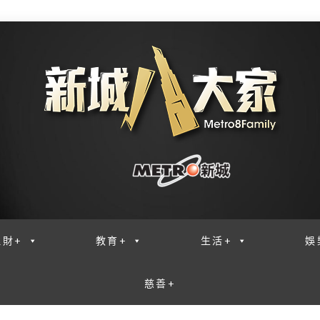
理財+
教育+
生活+
娛
慈善+