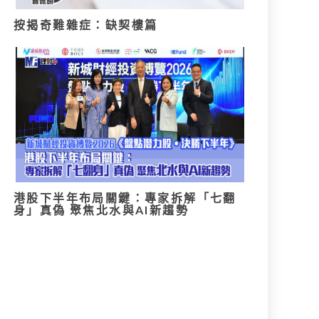
按揭奇難雜症：缺契樓篇
港股下半年布局關鍵：專家拆解「七翻
身」真偽 聚焦北水與AI新趨勢