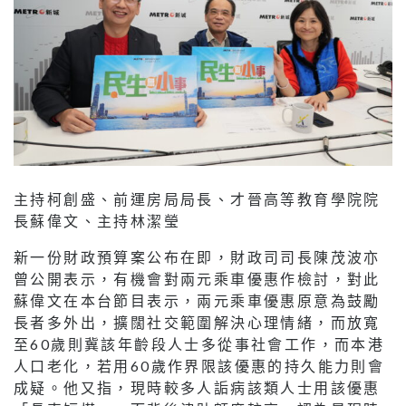
主持柯創盛、前運房局局長、才晉高等教育學院院
長蘇偉文、主持林潔瑩
新一份財政預算案公布在即，財政司司長陳茂波亦
曾公開表示，有機會對兩元乘車優惠作檢討，對此
蘇偉文在本台節目表示，兩元乘車優惠原意為鼓勵
長者多外出，擴闊社交範圍解決心理情緒，而放寬
至60歲則冀該年齡段人士多從事社會工作，而本港
人口老化，若用60歲作界限該優惠的持久能力則會
成疑。他又指，現時較多人詬病該類人士用該優惠