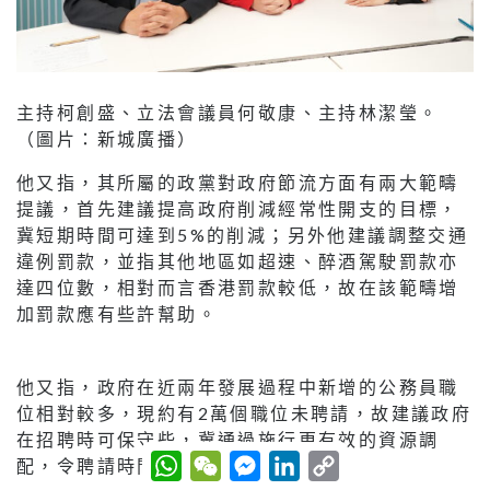
主持柯創盛、立法會議員何敬康、主持林潔瑩。
（圖片：新城廣播）
他又指，其所屬的政黨對政府節流方面有兩大範疇
提議，首先建議提高政府削減經常性開支的目標，
冀短期時間可達到5%的削減；另外他建議調整交通
違例罰款，並指其他地區如超速、醉酒駕駛罰款亦
達四位數，相對而言香港罰款較低，故在該範疇增
加罰款應有些許幫助。
他又指，政府在近兩年發展過程中新增的公務員職
位相對較多，現約有2萬個職位未聘請，故建議政府
在招聘時可保守些，冀通過施行更有效的資源調
W
W
M
L
C
配，令聘請時間表延後半年或一年。
h
e
e
i
o