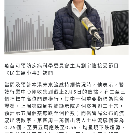
疫苗可預防疾病科學委員會主席劉宇隆接受節目
《民生無小事》訪問
當問及預計本港未來流感持續情況時，他表示，醫
護行業中心剛收集到截止2月5日的數據，有二至三
個指標在高位開始橫行，其中一個重要指標為院舍
爆發，上周第四周數據顯示院舍個案有逾二十宗，
預計第五周個案應跌至個位數；而醫管局公布的流
感出院數字，第四周一萬個出院人士中流感個案為
0.75個，至第五周應跌至0.56，均呈現下跌趨勢，