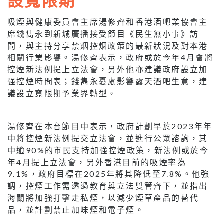
吸煙與健康委員會主席湯修齊和香港酒吧業協會主
席錢雋永到新城廣播接受節目《民生無小事》訪
問，與主持分享禁烟控烟政策的最新狀況及對本港
相關行業影響。湯修齊表示，政府或於今年4月會將
控煙新法例提上立法會，另外他亦建議政府設立加
强控煙時間表；錢雋永憂慮影響露天酒吧生意，建
議設立寬限期予業界轉型。
湯修齊在本台節目中表示，政府計劃早於2023年年
中將控煙新法例提交立法會，並進行公眾諮詢，其
中逾90%的市民支持加強控煙政策，新法例或於今
年4月提上立法會，另外香港目前的吸煙率為
9.1%，政府目標在2025年將其降低至7.8%。他強
調，控煙工作需透過教育與立法雙管齊下，並指出
海關將加強打擊走私煙，以減少煙草產品的替代
品，並計劃禁止加味煙和電子煙。