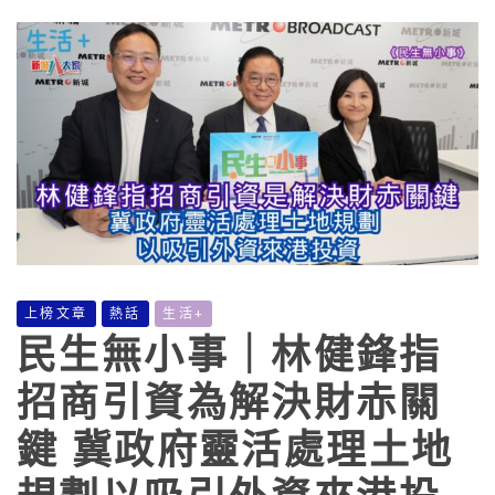
上榜文章
熱話
生活+
民生無小事｜林健鋒指
招商引資為解決財赤關
鍵 冀政府靈活處理土地