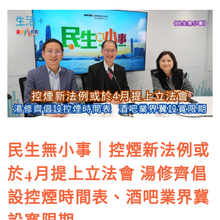
民生無小事｜控煙新法例或
於4月提上立法會 湯修齊倡
設控煙時間表、酒吧業界冀
設寬限期