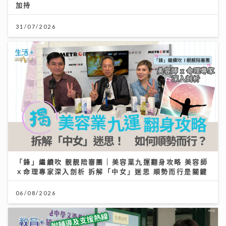
加持
17/07/2026
31/07/2026
何家銘憑《失物歌》搵到人生 忙碌工作以外要尋找健康
心態
「鋒」繼續吹 靚靚陪審團 | 美容業九運翻身攻略 美容師
ｘ命理專家深入剖析 拆解「中女」迷思 順勢而行是關鍵
08/07/2026
06/08/2026