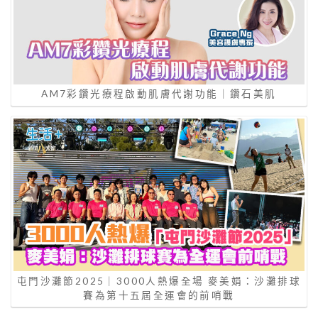
AM7彩鑽光療程啟動肌膚代謝功能｜鑽石美肌
屯門沙灘節2025｜3000人熱爆全場 麥美娟：沙灘排球
賽為第十五屆全運會的前哨戰