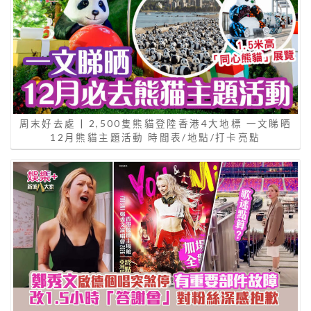
周末好去處 | 2,500隻熊貓登陸香港4大地標 一文睇晒
12月熊貓主題活動 時間表/地點/打卡亮點