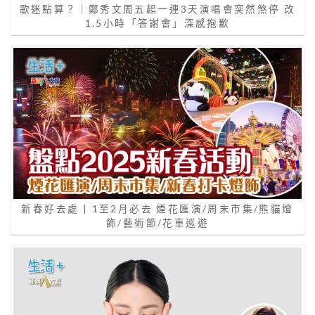
歌迷點算？｜鄭秀文周五起一連3天演唱會突然煞停 改
1.5小時「答謝會」深感抱歉
新春好去處 | 1至2月必去 煙花匯演/周末市集/熊貓燈
飾/藝術節/花車巡遊