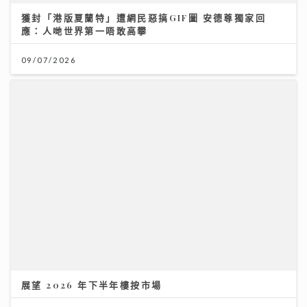
民生無小事｜徐英偉指本港酒店業靠服務質量非價格競爭
鄭泳舜倡港隊參與內地聯賽吸鄰城球迷消費
展望 2026 年下半年樓按市場
02/08/2026
27/07/2026