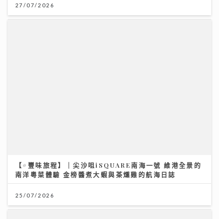
民生無小事｜急症室加價半年求診人次跌一成 多種傳染
病夾擊 醫院接收大量感染個案
26/07/2026
【#豐味旅程】｜尖沙咀iSQUARE南海一號 維港全景的
南洋粵菜體驗 金榜醬煮大蝦與茶燻雞的航海日誌
25/07/2026
男嬰陰囊「冇睪丸」？醫生：BB哭鬧、咳嗽肚凸凸要留
意｜養和醫院小兒外科專科梁芷綸醫生
23/07/2026