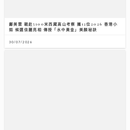
7.28世界肝炎日 每20港人1人患乙肝 四成未察覺 籲市民
做免費快測防肝癌
28/07/2026
民生無小事｜徐英偉指本港酒店業靠服務質量非價格競爭
鄭泳舜倡港隊參與內地聯賽吸鄰城球迷消費
02/08/2026