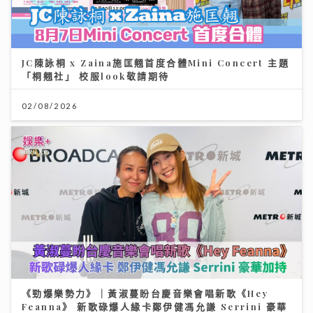
JC陳詠桐 x Zaina施匡翹首度合體Mini Concert 主題
按揭保險使用率回落屬健康現象
「桐翹社」 校服look敬請期待
13/07/2026
02/08/2026
《Ben同Benson『Chur』到行》｜袁文傑憶亡母病榻
《勁爆樂勢力》｜黃淑蔓盼台慶音樂會唱新歌《Hey
中最後一程 最想回到《家有囍事》與張國榮Selfie
Feanna》 新歌碌爆人緣卡鄭伊健馮允謙 Serrini 豪華