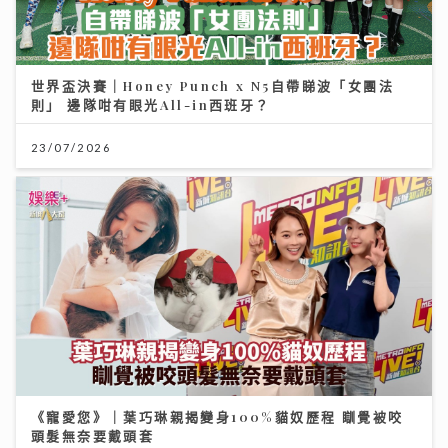
一代電影人施南生病逝享年75歲 前夫徐克陪到最後
林青霞痛別半生閨蜜：不捨還是得放手
世界盃決賽｜Honey Punch x N5自帶睇波「女團法
則」 邊隊咁有眼光All-in西班牙？
14/07/2026
23/07/2026
《梨事會》｜世界盃球衣背後的熱血生意 港足超聯班主
王至尊揭收藏圈真相
《寵愛您》｜葉巧琳親揭變身100%貓奴歷程 瞓覺被咬
頭髮無奈要戴頭套
09/07/2026