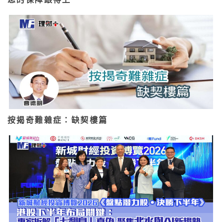
按揭奇難雜症：缺契樓篇