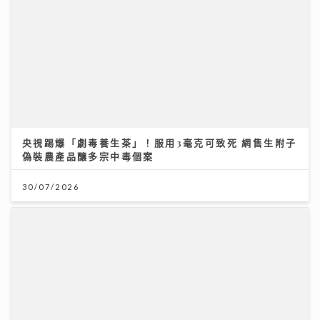
解青光眼復原新曙光
30/07/2026
13/07/2026
關節痛背後真相：可能不是勞損 而是免疫系統在攻擊自
己｜養和風濕病科專科黃佩茵醫生
養和亞洲首個乳癌放射治療對比研究發現 高劑量質子對
抗乳癌復發 存活率100% 消除心肺隱憂 維持生活質素
16/07/2026
07/07/2026