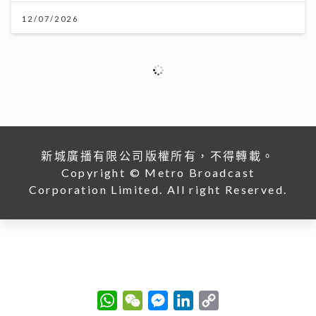
新城廣播有限公司版權所有，不得轉載。
Copyright © Metro Broadcast
Corporation Limited. All right Reserved.
W
W
M
L
C
h
e
e
i
o