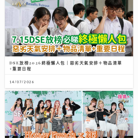
投資博覽壓軸場：AI熱潮降溫 市場風險升溫 輪證定律揭
示散戶警號
DSE放榜2026終極懶人包｜惡劣天氣安排＋物品清單
+重要日程
12/07/2026
14/07/2026