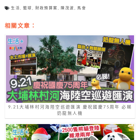
生活
,
籃球
,
財政預算案
,
陳茂波
,
馬會
相關文章：
9.21大埔林村河海陸空巡遊匯演 慶祝國慶75周年 必睇
奶龍無人機