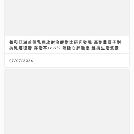
《勁爆樂勢力》｜谷婭溦立志做治癒系女歌手 兩晚關燈
躲進浴缸為新歌填詞
22/07/2026
鄺美雲 親赴5100米西藏高山考察 攜12位2026 香港小
姐 候選佳麗亮相 傳授「水中黃金」美顏秘訣
30/07/2026