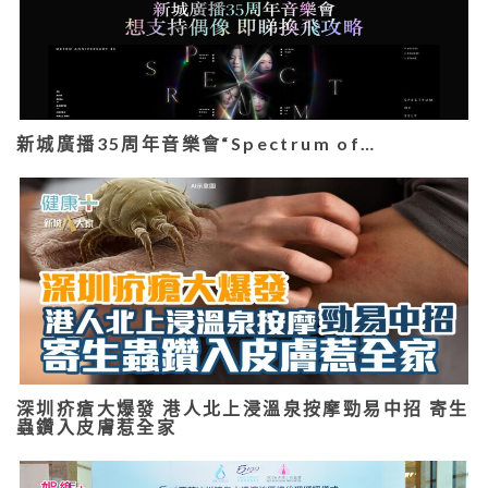
新城廣播35周年音樂會“Spectrum of…
深圳疥瘡大爆發 港人北上浸溫泉按摩勁易中招 寄生
蟲鑽入皮膚惹全家