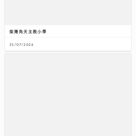
獲封「港版夏蘭特」遭網民惡搞GIF圖 安德尊獨家回
應：人哋世界第一唔敢高攀
「鋒」繼續吹 | 美容廣告仲玩「P圖」？ 著名ＭＶ導
演：而家觀眾最想睇真實感
09/07/2026
16/07/2026