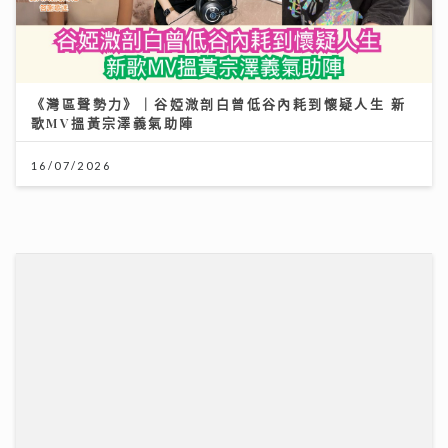
外遊注意！「本迪布焦病毒」暫無特效藥無疫苗 醫生教
《灣區聲勢力》｜谷婭溦剖白曾低谷內耗到懷疑人生 新
你嚴防伊波拉｜養和醫院感染及傳染病科專科醫生徐詩駿
歌MV搵黃宗澤義氣助陣
醫生
16/07/2026
30/07/2026
柴灣角天主教小學
《梨事會》｜唐詩詠讚劇組每日畀足八小時休息 潘燦良
回到舊居彩虹邨拍劇好感觸
31/07/2026
29/07/2026