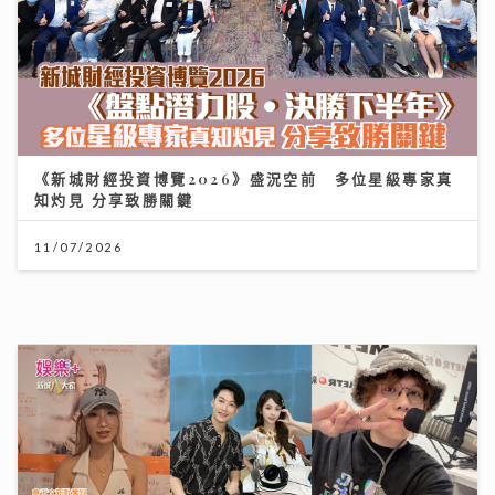
【#豐味旅程】｜九龍城深夜食堂 泰國直送胡椒豬骨湯燒
《新城財經投資博覽2026》盛況空前 多位星級專家真
肉卷粉 尋找失傳豬油撈飯香
知灼見 分享致勝關鍵
02/08/2026
11/07/2026