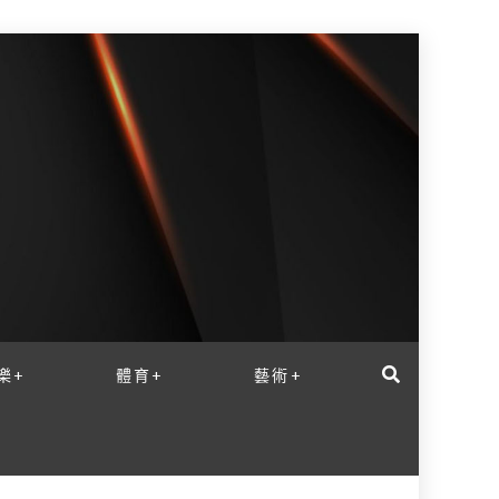
樂+
體育+
藝術+