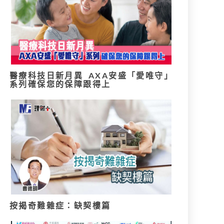
醫療科技日新月異 AXA安盛「愛唯守」
系列確保您的保障跟得上
按揭奇難雜症：缺契樓篇