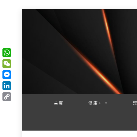
W
一網睇盡 八家大成
h
W
a
e
M
t
C
e
L
s
h
s
i
主頁
健康+
A
C
a
s
n
p
o
t
e
k
p
p
n
e
y
g
d