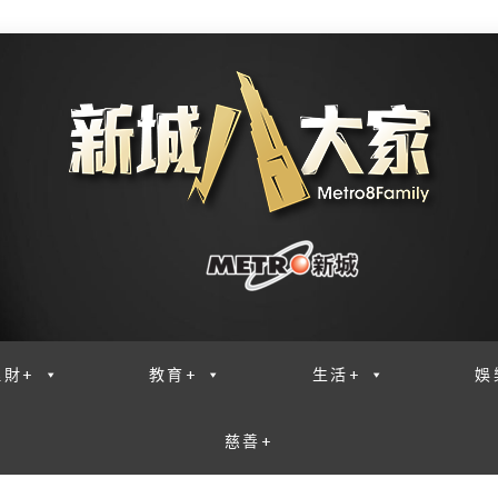
理財+
教育+
生活+
娛
慈善+