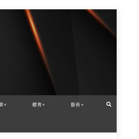
樂+
體育+
藝術+