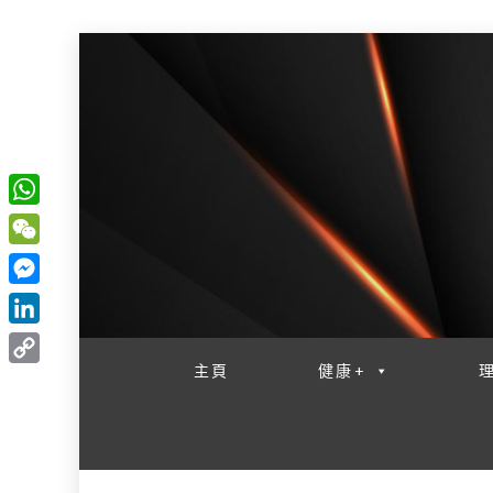
W
一網睇盡 八家大成
h
W
a
e
M
t
C
e
L
s
h
s
i
主頁
健康+
A
C
a
s
n
p
o
t
e
k
p
p
n
e
y
g
d