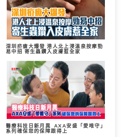
深圳疥瘡大爆發 港人北上浸溫泉按摩勁
易中招 寄生蟲鑽入皮膚惹全家
醫療科技日新月異 AXA安盛「愛唯守」
系列確保您的保障跟得上