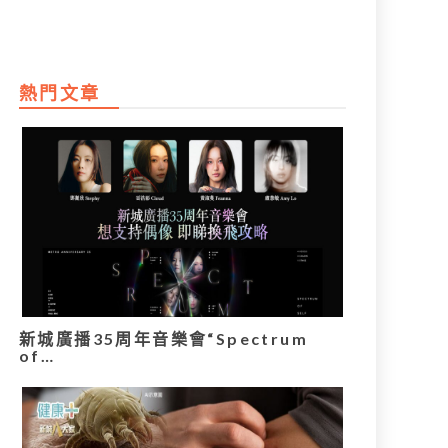
熱門文章
新城廣播35周年音樂會“Spectrum
of…