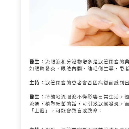
醫生
：流眼淚和分泌物增多是淚管閉塞的
如眼睛發炎、眼瞼內翻、睫毛倒生等，患
主持
：淚管閉塞的患者會否因病徵而感到
醫生
：持續地流眼淚不僅影響日常生活，
流通，積聚細菌的話，可引致淚囊發炎，
「上腦」，可能會致盲或致命。