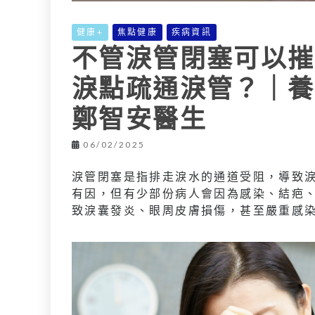
健康+
焦點健康
疾病資訊
不管淚管閉塞可以摧
淚點疏通淚管？｜養
鄭智安醫生
06/02/2025
淚管閉塞是指排走淚水的通道受阻，導致
有因，但有少部份病人會因為感染、結疤
致淚囊發炎、眼周皮膚損傷，甚至嚴重感