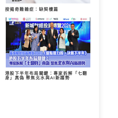
按揭奇難雜症：缺契樓篇
港股下半年布局關鍵：專家拆解「七翻
身」真偽 聚焦北水與AI新趨勢