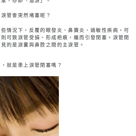
現象，亦即「溢淚」。
麼淚管會突然堵塞呢？
某些情況下，反覆的眼發炎、鼻竇炎、過敏性疾病，可
）則可致淚管受損、形成疤痕，繼而引發閉塞。淚管閉
常見的是淚囊與鼻腔之間的主淚管。
多，就是患上淚管閉塞嗎？