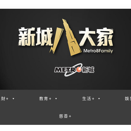
理財+
教育+
生活+
娛
慈善+