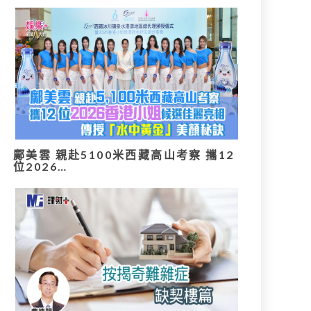
鄺美雲 親赴5100米西藏高山考察 攜12
位2026…