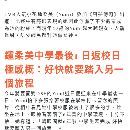
TVB人氣小花鍾柔美（Yumi）參加《聲夢傳奇》出
道，比賽中有亮眼表現的她因此俘虜了不少觀眾成
為她的粉絲。而現年17歲的Yumi越大越靚女、人靚
聲甜，唔少網民都封她做女神。
鍾柔美中學最後1 日返校日
極感概：好快就要踏入另一
個旅程
今年將要面對DSE的Yumi近日便迎來在中學最後一
日，Yumi拍下多張穿著校服在學校打卡留念的照
片，從相中看見她中學校服被寫上了很多的字，並
坐在地上，眼神看著讀了6年書的中學環境，十分不
捨，她寫道：「轉眼間就6年啦 中學生涯完成 好快
就要踏入另一個旅程」。