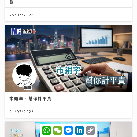
龜
25/07/2026
市銷率，幫你計平貴
21/07/2026
W
W
M
L
C
h
e
e
i
o