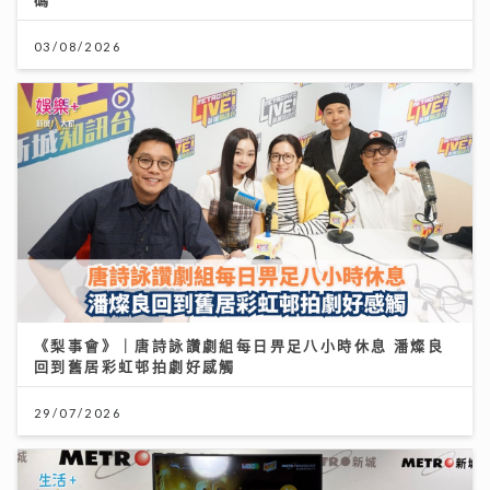
03/08/2026
《梨事會》｜唐詩詠讚劇組每日畀足八小時休息 潘燦良
回到舊居彩虹邨拍劇好感觸
29/07/2026