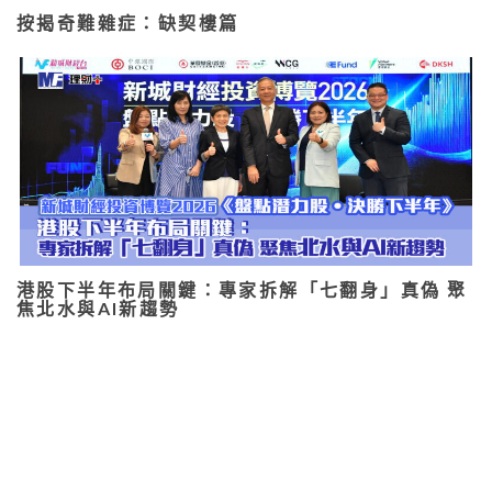
按揭奇難雜症：缺契樓篇
港股下半年布局關鍵：專家拆解「七翻身」真偽 聚
焦北水與AI新趨勢