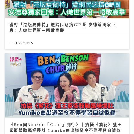
獲封「港版夏蘭特」遭網民惡搞GIF圖 安德尊獨家回
應：人哋世界第一唔敢高攀
09/07/2026
《Ben同Benson『Chur』到行》｜拍攝《繁花》獲王
家衛鼓勵臨場爆肚 Yumiko由出道至今不停學習自謔似