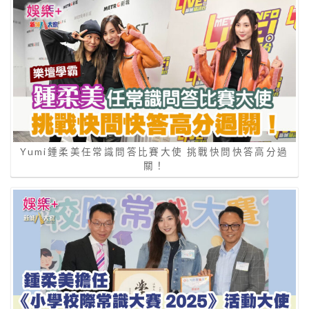
Yumi鍾柔美任常識問答比賽大使 挑戰快問快答高分過
關！