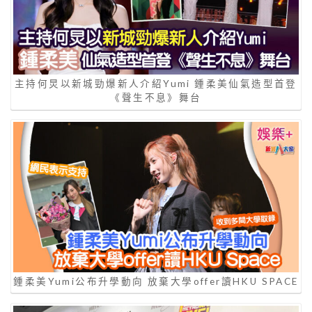
主持何炅以新城勁爆新人介紹Yumi 鍾柔美仙氣造型首登
《聲生不息》舞台
鍾柔美Yumi公布升學動向 放棄大學offer讀HKU SPACE