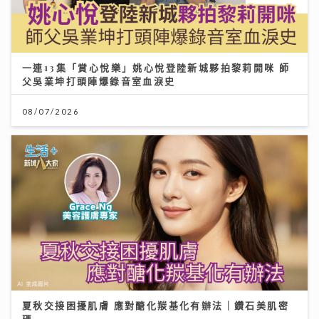
一連13集「賞心悅樂」姚心悅登陸新城夥拍黎莉開咪 師
父吳業坤打頭陣爆錄音室血淚史
08/07/2026
夏秋交接困擾肌膚 應對醣化羰基化有辦法｜鑽石美肌密
碼