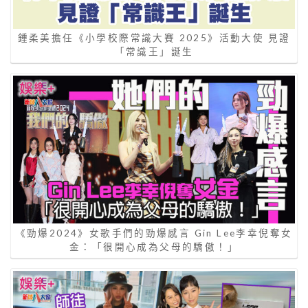
鍾柔美擔任《小學校際常識大賽 2025》活動大使 見證
「常識王」誕生
《勁爆2024》女歌手們的勁爆感言 Gin Lee李幸倪奪女
金：「很開心成為父母的驕傲！」