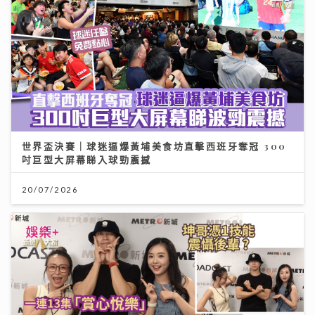
世界盃決賽｜球迷逼爆黃埔美食坊直擊西班牙奪冠 300
吋巨型大屏幕睇入球勁震撼
20/07/2026