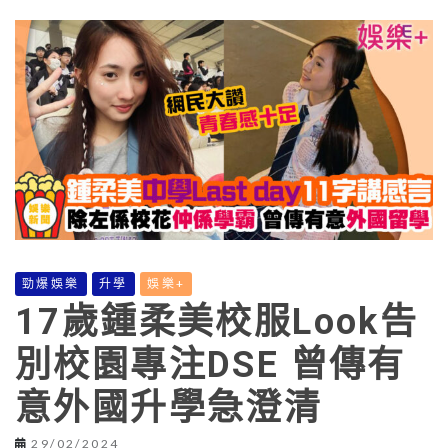
勁爆娛樂
升學
娛樂+
17歲鍾柔美校服Look告
別校園專注DSE 曾傳有
意外國升學急澄清
29/02/2024