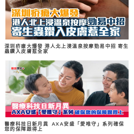
深圳疥瘡大爆發 港人北上浸溫泉按摩勁易中招 寄生
蟲鑽入皮膚惹全家
醫療科技日新月異 AXA安盛「愛唯守」系列確保
您的保障跟得上