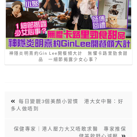
神隱炎明熹約Gin Lee開餐傾大計 無懼卡路里勁食甜
品 一細節揭露少女心事？
每日變靚3個美顏小習慣 港大女中醫：好
多人做唔到
保健專家｜港人壓力大又唔敢求醫 專家推保
健茶飲舒心減壓