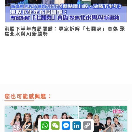
港股下半年布局關鍵：專家拆解「七翻身」真偽 聚
焦北水與AI新趨勢
您也可能感興趣：
W
W
M
L
C
h
e
e
i
o