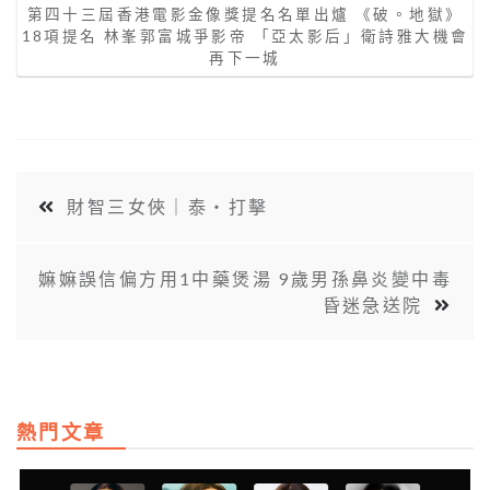
第四十三屆香港電影金像獎提名名單出爐 《破。地獄》
18項提名 林峯郭富城爭影帝 「亞太影后」衛詩雅大機會
再下一城
財智三女俠｜泰‧打擊
嫲嫲誤信偏方用1中藥煲湯 9歲男孫鼻炎變中毒
昏迷急送院
熱門文章