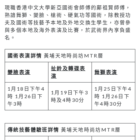
現職香港中文大學新亞國術會師傅的鄺祖賢師傅，
熟諳舞獅、變臉、槍術、硬氣功等國術，除教授功
夫及國術等技藝予本地及外地交換生學生，亦曾參
與多個本地及海外表演及比賽，於武術界內享負盛
名。
國術表演詳情
黃埔天地時尚坊MTR層
扯鈴及轉碟表
變臉表演
舞獅表演
演
1月18日下午4
1月25日下午4
1月19日下午3
時 1月26日下
時 1月26日下
時及4時30分
午3時
午4時30分
傳統技藝體驗班詳情
黃埔天地時尚坊MTR層