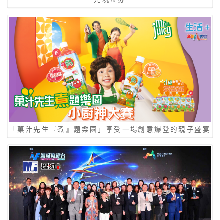
「菓汁先生『煮』題樂園」享受一場創意爆登的親子盛宴