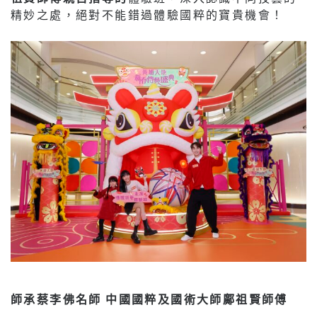
精妙之處，絕對不能錯過體驗國粹的寶貴機會！
師承蔡李佛名師
中國國粹及國術大師鄺祖賢師傅