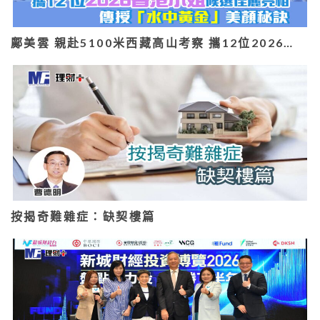
鄺美雲 親赴5100米西藏高山考察 攜12位2026…
按揭奇難雜症：缺契樓篇