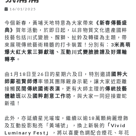
16/01/2025
今個新春，黃埔天地特意為大家帶來
《新春傳藝盛
典》
賀年活動，於即日起，以非物質文化遺產國粹
技藝包括川式變臉、醒獅、扯鈴及轉碟為主題，帶
來展現傳統藝術精髓的打卡裝置！分別有：
3米高萌
爆大紅大紫三獅獻瑞、互動川式變臉臉譜及好運輪
轉亭
。
由1月18日至26日的星期六及日，特別邀請
國粹大
師鄺祖賢師傅
率領其團隊親身示範，讓大家近距離
接觸
民間傳統國術表演
，更有大師主理的
傳統技藝
體驗班
以及
國粹創意工作坊
，與大家一同迎接靈蛇
新禧！
此外，亦延續星光璀璨，繼續以逾18萬顆絢麗燈飾
及互動投影點亮「黃埔號」，換上新裝的
「Vivid
Luminary Fest」
，將以喜慶色調配合煙花、年花