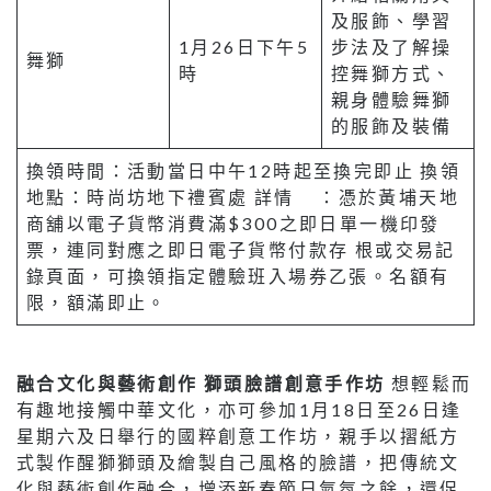
及服飾、學習
1月26日下午5
步法及了解操
舞獅
時
控舞獅方式、
親身體驗舞獅
的服飾及裝備
換領時間：活動當日中午12時起至換完即止 換領
地點：時尚坊地下禮賓處 詳情 ：憑於黃埔天地
商舖以電子貨幣消費滿$300之即日單一機印發
票，連同對應之即日電子貨幣付款存 根或交易記
錄頁面，可換領指定體驗班入場券乙張。名額有
限，額滿即止。
融合文化與藝術創作 獅頭臉譜創意手作坊
想輕鬆而
有趣地接觸中華文化，亦可參加1月18日至26日逢
星期六及日舉行的國粹創意工作坊，親手以摺紙方
式製作醒獅獅頭及繪製自己風格的臉譜，把傳統文
化與藝術創作融合，增添新春節日氣氛之餘，還促