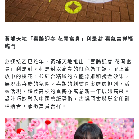
黃埔天地「喜鵲迎春 花開富貴」利是封 喜氣吉祥福
臨門
為迎接乙巳蛇年，黃埔天地推出「喜鵲迎春 花開富
貴」利是封。利是封以高貴的紅色為主調，配上盛
放中的桃花，並結合精緻的立體浮雕和燙金效果，
展現出喜慶的氛圍。喜鵲的刺繡圖案層層排列，活
靈活現，躍登高枝的喜鵲亦寓意新一年展翅高飛。
設計巧妙融入中國剪紙藝術，古錢圖案與燙金印刷
相結合，象徵富貴吉祥。