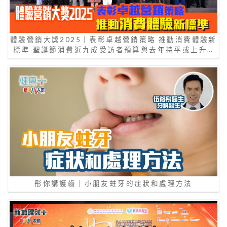
體驗營銷大獎2025｜表彰卓越營銷策略 推動消費體驗新
標準 聖誕節消費近九成受訪者預算與去年持平或上升…
彤你講護齒｜小朋友蛀牙的症狀和處理方法