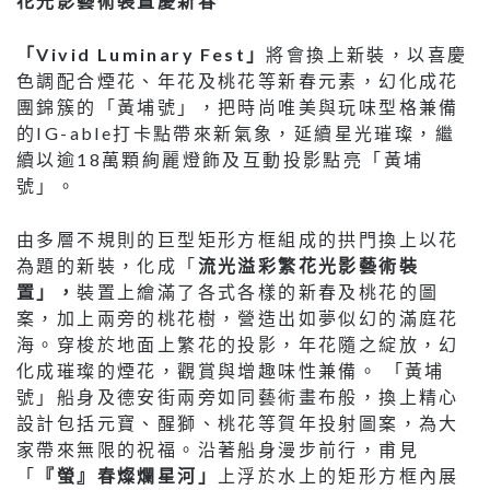
花光影藝術裝置慶新春
「Vivid Luminary Fest」
將會換上新裝，以喜慶
色調配合煙花、年花及桃花等新春元素，幻化成花
團錦簇的「黃埔號」，把時尚唯美與玩味型格兼備
的IG-able打卡點帶來新氣象，延續星光璀璨，繼
續以逾18萬顆絢麗燈飾及互動投影點亮「黃埔
號」。
由多層不規則的巨型矩形方框組成的拱門換上以花
為題的新裝，化成「
流光溢彩繁花光影藝術裝
置」，
裝置上繪滿了各式各樣的新春及桃花的圖
案，加上兩旁的桃花樹，營造出如夢似幻的滿庭花
海。穿梭於地面上繁花的投影，年花隨之綻放，幻
化成璀璨的煙花，觀賞與增趣味性兼備。 「黃埔
號」船身及德安街兩旁如同藝術畫布般，換上精心
設計包括元寶、醒獅、桃花等賀年投射圖案，為大
家帶來無限的祝福。沿著船身漫步前行，甫見
「
『螢』春燦爛星河」
上浮於水上的矩形方框內展