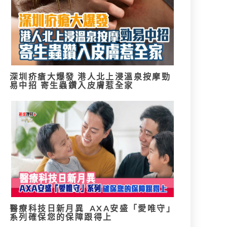
深圳疥瘡大爆發 港人北上浸溫泉按摩勁
易中招 寄生蟲鑽入皮膚惹全家
醫療科技日新月異 AXA安盛「愛唯守」
系列確保您的保障跟得上