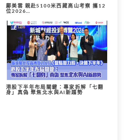
鄺美雲 親赴5100米西藏高山考察 攜12
位2026…
港股下半年布局關鍵：專家拆解「七翻
身」真偽 聚焦北水與AI新趨勢