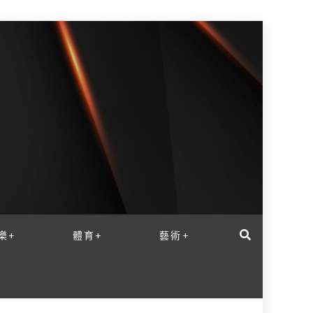
樂+
體育+
藝術+