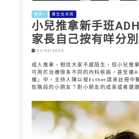
健康+
養生治未病
小兒推拿新手班AD
家長自己按有咩分別
01/03/2024
成人推拿，相信大家不感陌生，但小兒推
可用於治療很多不同的內科疾病，甚至連A
播」中，主持人陳以禔Esther請來註冊
些階段的小朋友？對小朋友的成長或者健