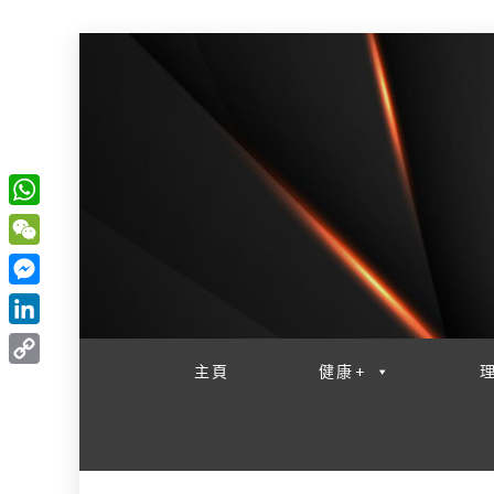
W
一網睇盡 八家大成
h
W
a
e
M
t
C
e
L
s
h
s
i
主頁
健康+
A
C
a
s
n
p
o
t
e
k
p
p
n
e
y
g
d