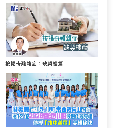
按揭奇難雜症：缺契樓篇