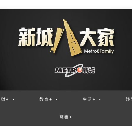
理財+
教育+
生活+
娛
慈善+