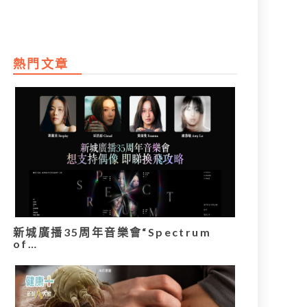
熱門文章
新城廣播35周年音樂會“Spectrum
of…