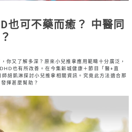
HD也可不藥而癒？ 中醫同
？
拿，你又了解多深？原來小兒推拿應用範疇十分廣泛，
DHD也有所改善。在今集新城健康＋節目「醫+直
中醫師胡凱淋探討小兒推拿相關資訊。究竟此方法適合那
康發揮甚麼幫助？