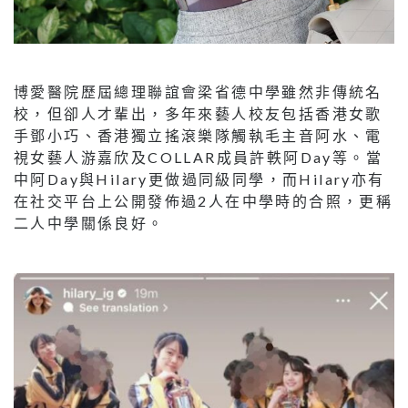
博愛醫院歷屆總理聯誼會梁省德中學雖然非傳統名
校，但卻人才輩出，多年來藝人校友包括香港女歌
手鄧小巧、香港獨立搖滾樂隊觸執毛主音阿水、電
視女藝人游嘉欣及COLLAR成員許軼阿Day等。當
中阿Day與Hilary更做過同級同學，而Hilary亦有
在社交平台上公開發佈過2人在中學時的合照，更稱
二人中學關係良好。