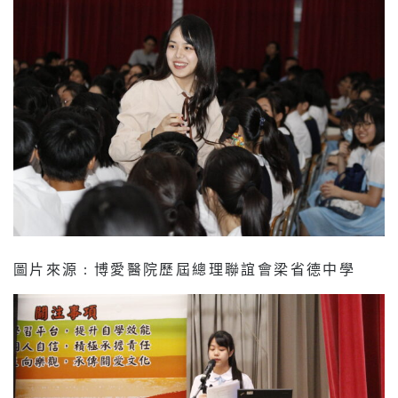
圖片來源 : 博愛醫院歷屆總理聯誼會梁省德中學