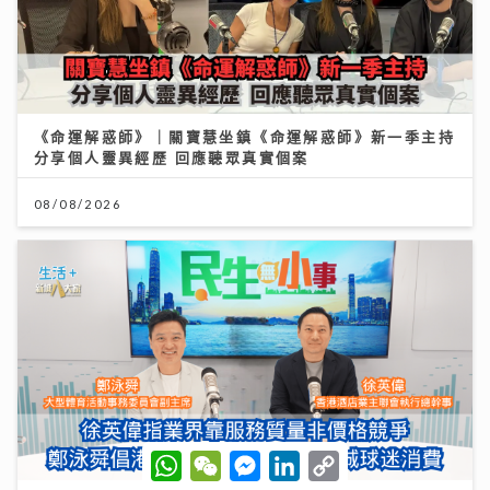
《命運解惑師》｜關寶慧坐鎮《命運解惑師》新一季主持
分享個人靈異經歷 回應聽眾真實個案
08/08/2026
W
W
M
L
C
h
e
e
i
o