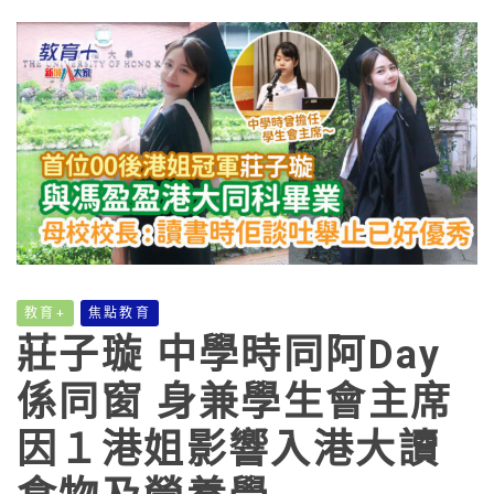
教育+
焦點教育
莊子璇 中學時同阿Day
係同窗 身兼學生會主席
因１港姐影響入港大讀