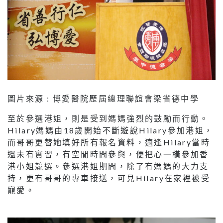
圖片來源 : 博愛醫院歷屆總理聯誼會梁省德中學
至於參選港姐，則是受到媽媽強烈的鼓勵而行動。
Hilary媽媽由18歲開始不斷遊說Hilary參加港姐，
而哥哥更替她填好所有報名資料，適逢Hilary當時
還未有實習，有空閒時間參與，便把心一橫參加香
港小姐競選。參選港姐期間，除了有媽媽的大力支
持，更有哥哥的專車接送，可見Hilary在家裡被受
寵愛。