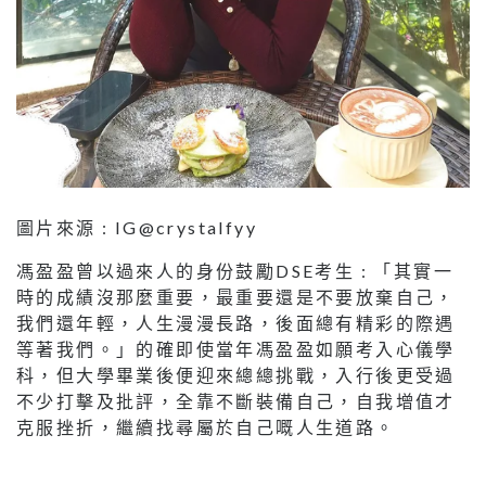
圖片來源 : IG@crystalfyy
馮盈盈曾以過來人的身份鼓勵DSE考生 : 「其實一
時的成績沒那麼重要，最重要還是不要放棄自己，
我們還年輕，人生漫漫長路，後面總有精彩的際遇
等著我們。」的確即使當年馮盈盈如願考入心儀學
科，但大學畢業後便迎來總總挑戰，入行後更受過
不少打擊及批評，全靠不斷裝備自己，自我增值才
克服挫折，繼續找尋屬於自己嘅人生道路。