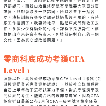
練班，表示 : 「演戲是比較主觀的事，好難要全世
界都認同，而我由始至終都沒有想過要大眾百分百
讚賞，只想爭取多一點認同，所以才會下一點苦
功。演技訓練有很多功課是透過影片呈現的，有時
跟工作撞期了，我要特地早一點起床或等到收工去
拍，多多少少有額外的付出。課程不是強勢性，就
算退出亦未必會有指責人，但這就是對自己的一個
交代，因為真心想改善問題。」
零商科底成功考獲CFA
Level 1
演藝以外，馮盈盈也成功考獲CFA Level 1考試 (金
融投資從業者專業資格認證），並於社交媒體透露
自己上半年為了這考試努力準備，對於零經濟學及
商科底的考生，能夠合格的確非常厲害，因為CFA
協會近日最新公布5月份CFA一級考試合格率僅為