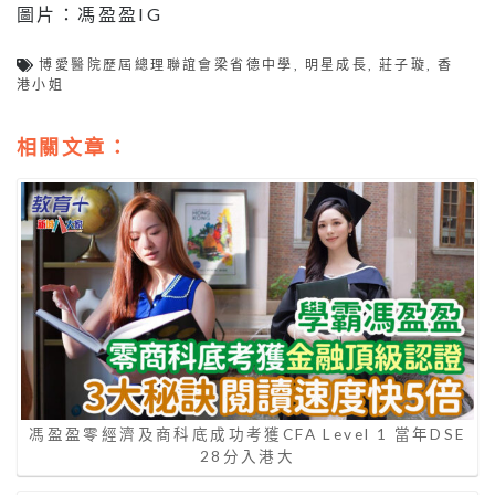
圖片：馮盈盈IG
博愛醫院歷屆總理聯誼會梁省德中學
,
明星成長
,
莊子璇
,
香
港小姐
相關文章：
馮盈盈零經濟及商科底成功考獲CFA Level 1 當年DSE
28分入港大