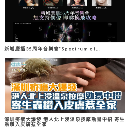
新城廣播35周年音樂會“Spectrum of…
深圳疥瘡大爆發 港人北上浸溫泉按摩勁易中招 寄生
蟲鑽入皮膚惹全家