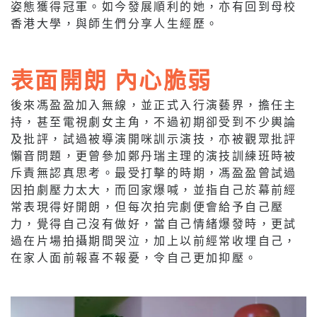
姿態獲得冠軍。如今發展順利的她，亦有回到母校
香港大學，與師生們分享人生經歷。
表面開朗 內心脆弱
後來馮盈盈加入無線，並正式入行演藝界，擔任主
持，甚至電視劇女主角，不過初期卻受到不少輿論
及批評，試過被導演開咪訓示演技，亦被觀眾批評
懶音問題，更曾參加鄭丹瑞主理的演技訓練班時被
斥責無認真思考。最受打擊的時期，馮盈盈曾試過
因拍劇壓力太大，而回家爆喊，並指自己於幕前經
常表現得好開朗，但每次拍完劇便會給予自己壓
力，覺得自己沒有做好，當自己情緒爆發時，更試
過在片場拍攝期間哭泣，加上以前經常收埋自己，
在家人面前報喜不報憂，令自己更加抑壓。