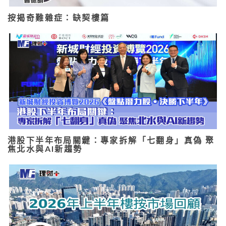
按揭奇難雜症：缺契樓篇
港股下半年布局關鍵：專家拆解「七翻身」真偽 聚
焦北水與AI新趨勢