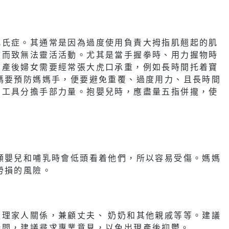
凡氏症。其通常是因為過度使用負責大拇指肌翹起的肌
痛而致無法靈活活動。尤其是當手握拳時、用力握物時
。產後婦女需要經常張大虎口承重，例如長時間托着寶
媽要預防媽媽手，便要避免重覆、過度用力、且長時間
用工具分擔手部力量。抱嬰兒時，應盡量五指併攏，使
顧嬰兒和哺乳時會低頭看着他們，所以容易受傷。媽媽
勞損的風險。
理家人關係，兼顧丈夫、 奶奶和其他親戚等等。建議
時間，建議尋求專業意見，以免出現產後抑鬱。