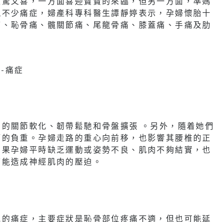
又驚又喜，一方面喜迎寶寶的來臨，但另一方面，準媽
現不少痛症，婦產科專科醫生譚靜婷表示，孕婦懷胎十
痛、恥骨痛、髖關節痛、尾龍骨痛、膝蓋痛、手痛及肋
的關節軟化、韌帶鬆馳和骨盤擴張 。另外，隨着她們
節的負重。孕婦走路的重心向前移，也影響其腰椎的正
如果孕婦平時缺乏運動或姿勢不良、肌肉不夠結實，也
可能造成神經肌肉的壓迫。
見的痛症，主要症狀是恥骨部位疼痛不適，但也可能延