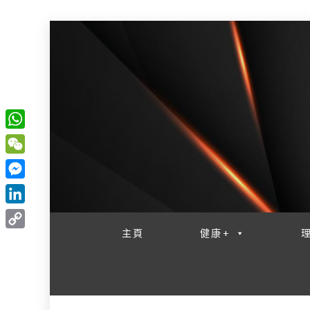
W
一網睇盡 八家大成
h
W
a
e
M
t
C
e
L
s
h
s
i
主頁
健康+
A
C
a
s
n
p
o
t
e
k
p
p
n
e
y
g
d