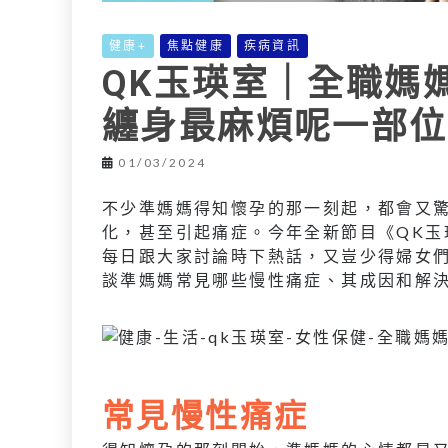
健康+
焦點健康
疾病資訊
QK玉瑛室｜全職媽
纏身最麻煩呢一部位
01/03/2024
不少準媽媽得知懷孕的那一刻起，都會又
化，甚至引起痛症。今年全新節目《QK玉瑛
每日跟大家討論時下熱話，又豈少得婦女
談準媽媽常見哪些慢性痛症、其成因和解
常見慢性痛症