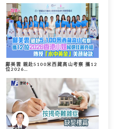
鄺美雲 親赴5100米西藏高山考察 攜12
位2026…