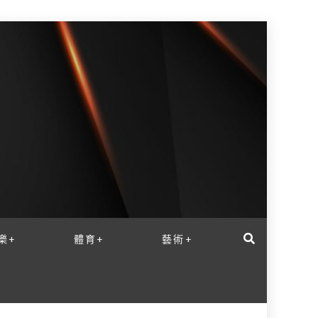
樂+
體育+
藝術+