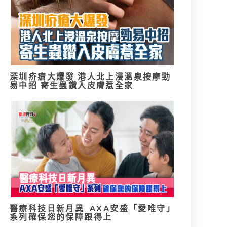
深圳疥瘡大爆發 港人北上浸溫泉按摩勁
易中招 寄生蟲鑽入皮膚惹全家
醫療科技日新月異 AXA安盛「愛唯守」
系列確保您的保障跟得上