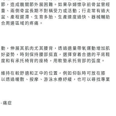
關節，造成髖關節外展困難。如果孕婦懷孕前骨盆曾經
超重、兩側骨盆長期不對稱受力或活動；行走常有過大
骨盆、產程遲滯、生育多胎、生產速度過快、器械輔助
聯合周邊區域的疼痛。
運動，伸展其肌肉尤其腰背，透過適量帶氧運動增加肌
良好姿勢，時刻保持腰部挺直，選擇穿着合適的平底鞋
高度和有承托椅背的座椅，用軟墊承托背部的弧度。
骨維持在較舒適和正中的位置，例如仰臥時可放在膝
可以透過暖敷、按摩、游泳水療紓緩，也可以尋找專業
。