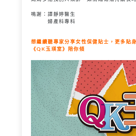
鳴謝：譚靜婷醫生
婦產科專科
想繼續聽專家分享女性保健貼士，更多貼身
《QK玉瑛室》陪你傾