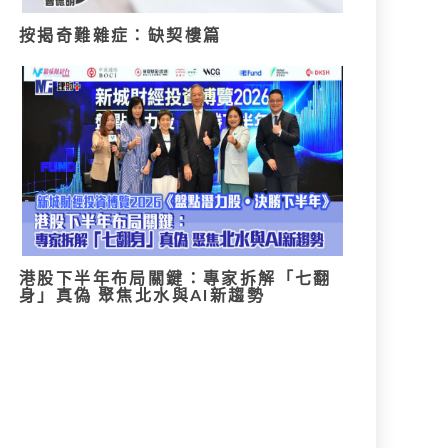
按揭奇難雜症：缺契樓篇
港股下半年布局關鍵：專家拆解「七翻
身」真偽 聚焦北水與AI新趨勢