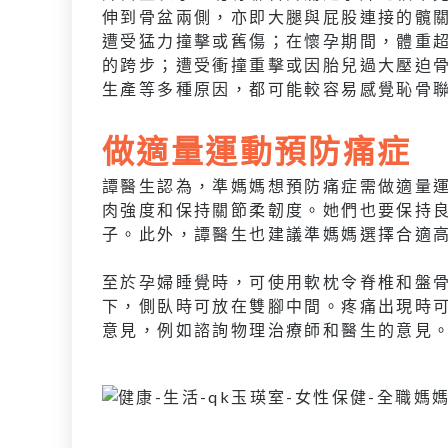
伸到骨盆兩側，亦即大腿與屁股連接的髖
遭受猛力撞擊或舊傷；在懷孕期間，體重
的跨步；遭受衝撞重擊或因胎兒過大壓迫
生產等多種原因，都可能較容易感覺恥骨
做適量運動預防痛症
譚醫生認為，準媽媽想預防痛症需做適量
肉強度和保持關節柔韌度。她們也要保持
子。此外，譚醫生也建議準媽媽選擇合適
至於孕婦睡覺時，可使用軟枕令脊椎和盤
下，側臥時可放在雙腳中間。疼痛出現時
意見，例如諮詢物理治療師和醫生的意見