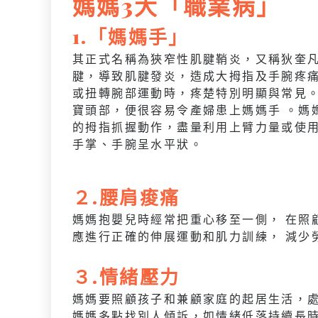
媽媽3大「職業病」
1.「媽媽手」
其正式名稱為狹窄性肌腱鞘炎，又稱狄奎
腱，導致肌腱發炎，造成大拇指及手腕疼
或扭轉腕部運動時，疼楚特別明顯與常見
寶頭部，便很容易令產婦患上媽媽手 。媽
的拇指抓握動作，盡量利用上臂力量或使
手掌、手腕呈水平狀。
２.
腰
肩痠痛
媽媽抱嬰兒時經常把重心移至一側， 在照
應進行正確的伸展運動和肌力訓練， 減少
３.情緒
壓力
媽媽要照顧孩子和兼顧家庭的起居生活，處
媽媽多點找別人傾訴，如情緒低落持續長