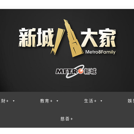
理財+
教育+
生活+
娛
慈善+