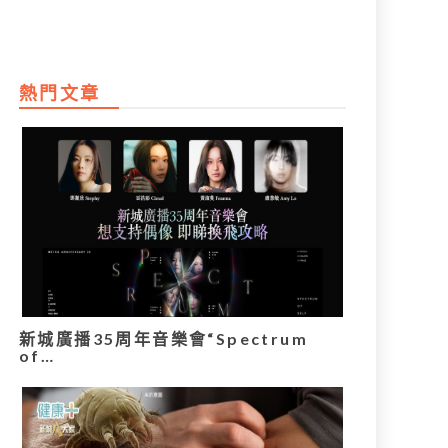
熱門文章
新城廣播35周年音樂會“Spectrum
of…