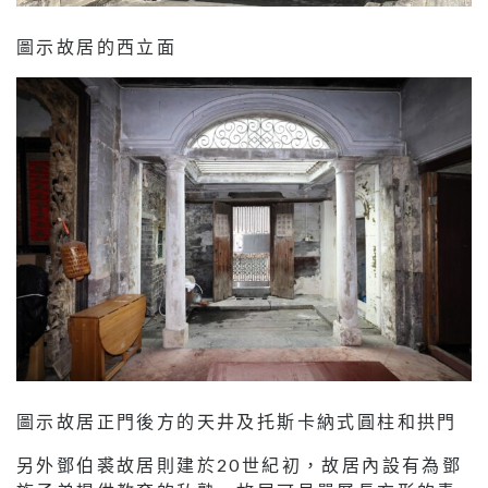
圖示故居的西立面
圖示故居正門後方的天井及托斯卡納式圓柱和拱門
另外鄧伯裘故居則建於20世紀初，故居內設有為鄧