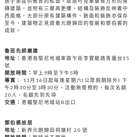
族子弟提供教育的私塾。故居可見單層長方形的青
磚建築，並附有三層高更樓，結構及裝飾反映着中
西風格，大部分原有建築構件、飾面和裝飾亦保存
至今，建築物正見證着元朗錦田的發展和鄧伯裘的
成就。
魯班先師廟建
地址：
香港島堅尼地城卑路乍街李寶龍路青蓮台15
號
開放時間：
早上9時至下午5時
導賞
： 11月16日起每逢星期六(公眾假期除外) 下
午2時30分至3時30分，活動無需預約，每次名額
20人，名額先到先得
交通：
港鐵堅尼地城站B出口
鄧伯裘故居
地址：
新界元朗錦田祠塘村 20 號