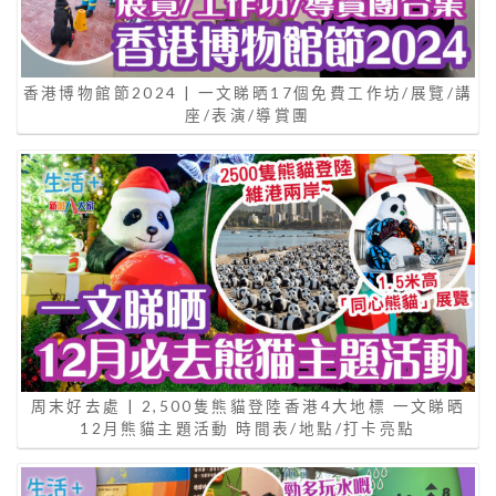
香港博物館節2024 | 一文睇晒17個免費工作坊/展覽/講
座/表演/導賞團
周末好去處 | 2,500隻熊貓登陸香港4大地標 一文睇晒
12月熊貓主題活動 時間表/地點/打卡亮點