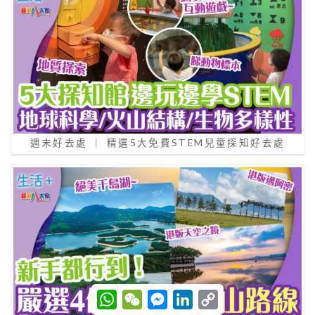
週末好去處 ｜ 精選5大免費STEM兒童探知好去處
W
W
M
L
C
h
e
e
i
o