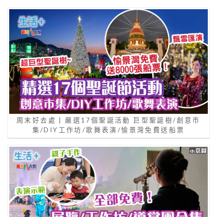
周末好去處 | 嚴選17個聖誕活動 巨型聖誕樹/創意市
集/DIY工作坊/歌舞表演/愉景灣免費送船票