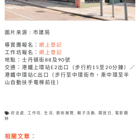
圖片來源 : 市建局
導賞團報名：
網上登記
工作坊報名：
網上登記
地點：士丹頓街88及90號
交通：港鐵上環站E2出口（步行約15至20分鐘）／
港鐵中環站C出口（步行至中環街市，乘中環至半
山自動扶手電梯前往）
好去處
,
工作坊
,
生活
,
藝術展覽
,
親子活動
,
開放日
,
電影觀
映
相關文章：