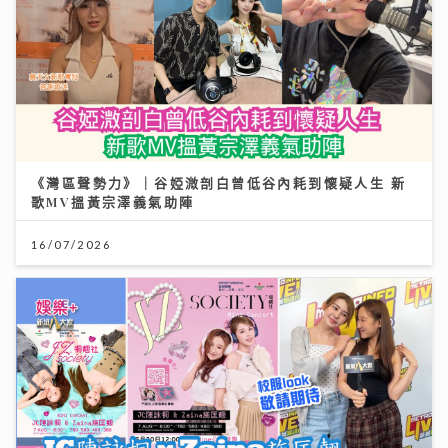
《灣區聲勢力》｜谷婭溦剖白曾低谷內耗到懷疑人生 新
歌MV搵黃宗澤義氣助陣
16/07/2026