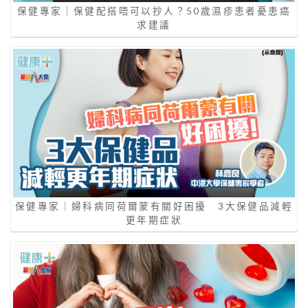
保健專家｜保健配搭唔可以抄人？50歲濕疹患者憂患癌
求建議
保健專家｜婦科病同荷爾蒙有關好困擾 3大保健品減輕
更年期症狀