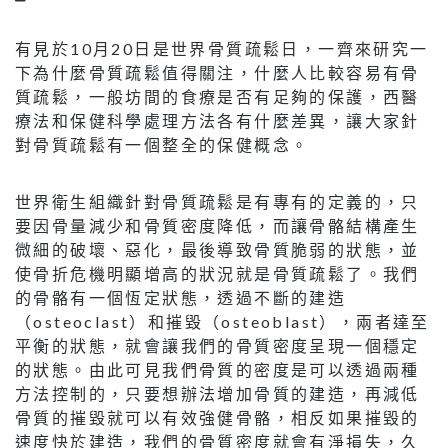
有見於10月20日是世界骨質疏鬆日，一齊來研究一
下為什麼骨質疏鬆值得關注，什麼人比較容易有骨
質疏鬆，一般坊間的食療是否有足夠的保護，西醫
療法和保健科學處理方法各有什麼差異，讓大家針
對骨質疏鬆有一個整全的保健概念。
世界衛生組織針對骨質疏鬆是有專有的定義的，只
要因骨量減少和骨質密度降低，而讓骨骼結構產生
微細的破壞、惡化，最後導致骨質脆弱的狀態，並
使骨折危機明顯增高的狀況就是骨質疏鬆了。我們
的骨骼有一個恆定狀態，透過不斷的建造
（osteoclast）和摧毀（osteoblast），兩者達至
平衡的狀態，就會讓我們的骨質密度呈現一個穩定
的狀態。由此可見我們骨質的密度是可以透過兩種
方法控制的，只要想辦法增加骨質的建造，再減低
骨質的摧毀就可以有效強健骨骼，相反如果摧毀的
速度快於建造，我們的骨質密度就會有淨損失，久