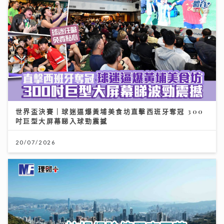
世界盃決賽｜球迷逼爆黃埔美食坊直擊西班牙奪冠 300
吋巨型大屏幕睇入球勁震撼
20/07/2026