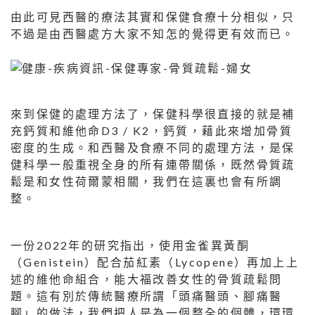
由此可見西醫的療法其實和保健食療十分相似，只
不過是由西醫處方大家不知怎的覺得更有效而已。
來到保健的處理方法了，保健科學很直接的就是補
充鈣質和維他命D3 / K2，鈣質，藉此來增加骨質
密度的生成。和西醫及食療不同的處理方法，是保
健科學一般重視全身的所有連帶關係，既然骨質疏
鬆是和女性荷爾蒙相關，我們在這裏也會有所調
整。
一份2022年的研究指出，使用金雀異黃酮
（Genistein）配合茄紅素（Lycopene）再加上上
述的維他命組合，能大福改善女性的骨質疏鬆問
題。這有別於傳統醫療所謂「頭痛醫頭、腳痛醫
腳」的做法，我們把人是為一個整全的個體，環環