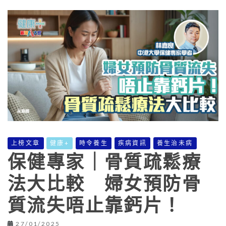
上榜文章
健康+
時令養生
疾病資訊
養生治未病
保健專家｜骨質疏鬆療
法大比較 婦女預防骨
質流失唔止靠鈣片！
27/01/2025