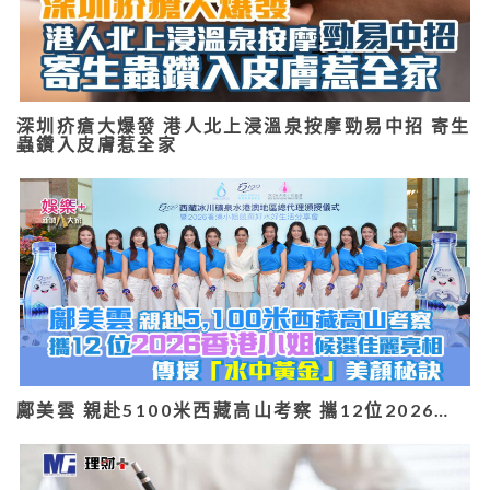
深圳疥瘡大爆發 港人北上浸溫泉按摩勁易中招 寄生
蟲鑽入皮膚惹全家
鄺美雲 親赴5100米西藏高山考察 攜12位2026…