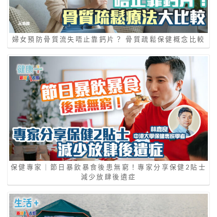
婦女預防骨質流失唔止靠鈣片？ 骨質疏鬆保健概念比較
保健專家｜節日暴飲暴食後患無窮！專家分享保健2貼士
減少放肆後遺症