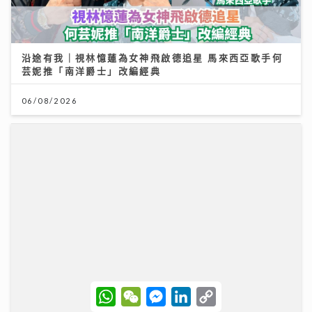
沿途有我｜視林憶蓮為女神飛啟德追星 馬來西亞歌手何
芸妮推「南洋爵士」改編經典
06/08/2026
W
W
M
L
C
h
e
e
i
o