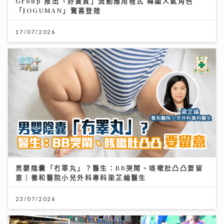
Group 推出「好賞買」流動應用程式 韓國人氣角色
「JOGUMAN」驚喜登陸
17/07/2026
男嬰陰囊「冇睪丸」？醫生：BB哭鬧、咳嗽肚凸凸要留
意｜養和醫院小兒外科專科梁芷綸醫生
23/07/2026