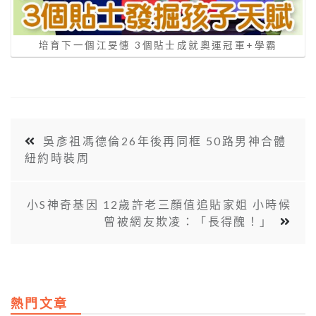
培育下一個江旻憓 3個貼士成就奧運冠軍+學霸
吳彥祖馮德倫26年後再同框 50路男神合體
紐約時裝周
小S神奇基因 12歲許老三顏值追貼家姐 小時候
曾被網友欺凌：「長得醜！」
熱門文章