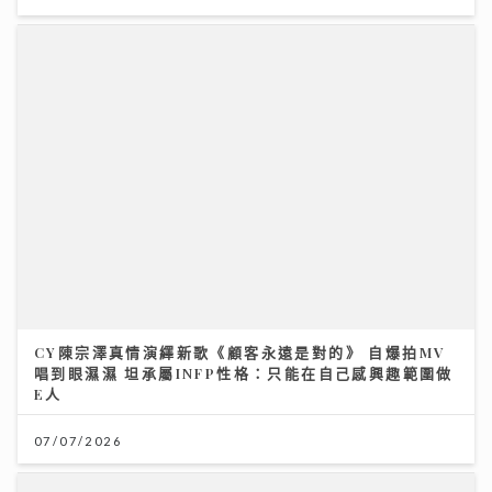
CY陳宗澤真情演繹新歌《顧客永遠是對的》 自爆拍MV
唱到眼濕濕 坦承屬INFP性格：只能在自己感興趣範圍做
E人
07/07/2026