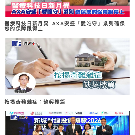
醫療科技日新月異 AXA安盛「愛唯守」系列確保
您的保障跟得上
按揭奇難雜症：缺契樓篇