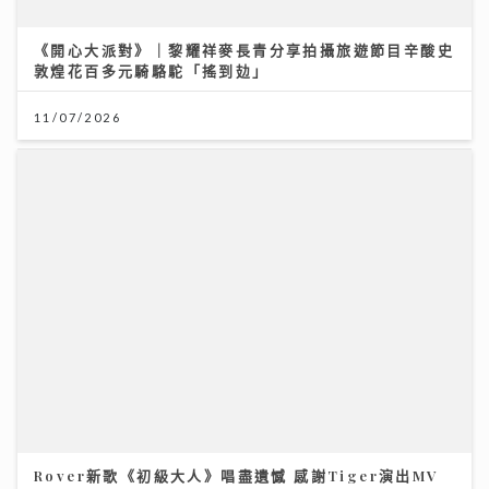
《開心大派對》｜黎耀祥麥長青分享拍攝旅遊節目辛酸史
敦煌花百多元騎駱駝「搖到攰」
11/07/2026
Rover新歌《初級大人》唱盡遺憾 感謝Tiger演出MV