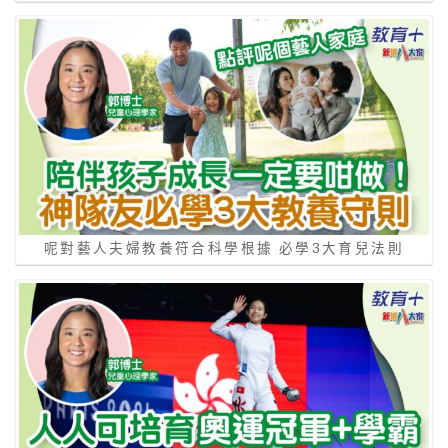
呢對藝人夫婦教養符合科學根據 必學3大育兒法則