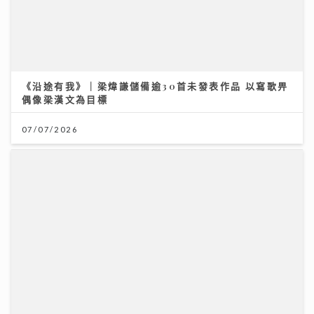
《沿途有我》｜梁煒謙儲備逾30首未發表作品 以寫歌畀
偶像梁漢文為目標
07/07/2026