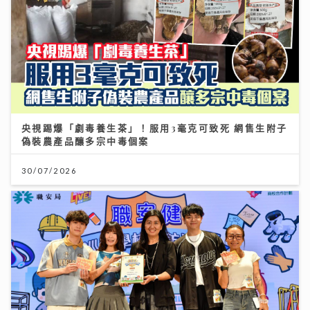
央視踢爆「劇毒養生茶」！服用3毫克可致死 網售生附子
偽裝農產品釀多宗中毒個案
30/07/2026