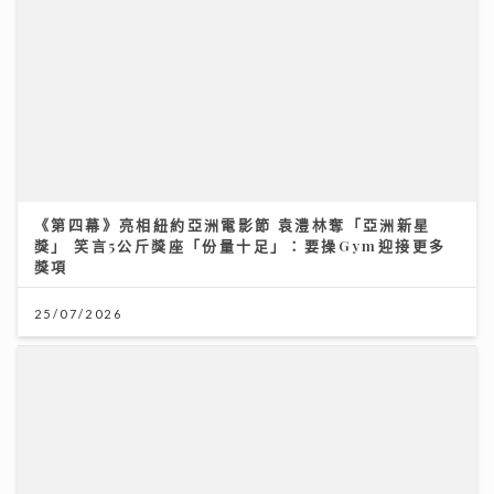
《第四幕》亮相紐約亞洲電影節 袁澧林奪「亞洲新星
獎」 笑言5公斤獎座「份量十足」：要操Gym迎接更多
獎項
25/07/2026