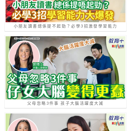
小朋友讀書總係提不起勁？必學3招激發學習能力
父母忽略3件事 孩子大腦活躍度大減