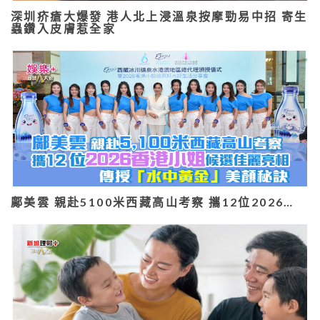
深圳疥瘡大爆發 港人北上浸溫泉按摩勁易中招 寄生
蟲鑽入皮膚惹全家
鄺美雲 親赴5100米西藏高山考察 攜12位2026…