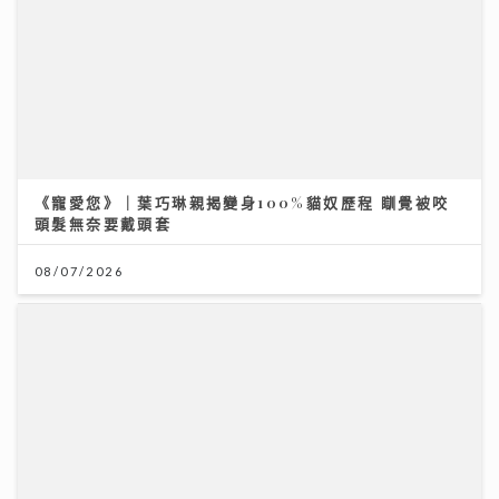
《寵愛您》｜葉巧琳親揭變身100%貓奴歷程 瞓覺被咬
頭髮無奈要戴頭套
08/07/2026