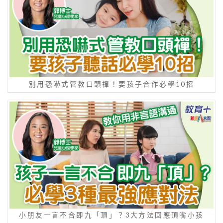
別用恐嚇式管教口頭禪！要孩子合作必學10招
小朋友一言不合即九「頂」？3大方法回應頂嘴小孩