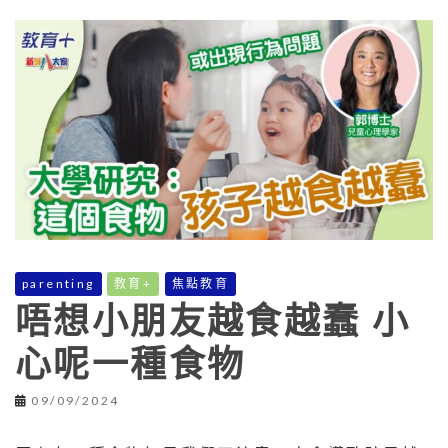
parenting
教育+
焦點教育
唔想小朋友越食越蠢 小
心呢一種食物
09/09/2024