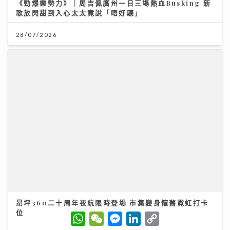
《勁爆樂勢力》｜周吉佩廣州一日三場熱血Busking 新
歌放閃甜到入心太太竟說「唔好聽」
28/07/2026
昂坪360二十周年夜航限時登場 市集變身懷舊霓虹打卡
位
W
W
M
L
C
h
e
e
i
o