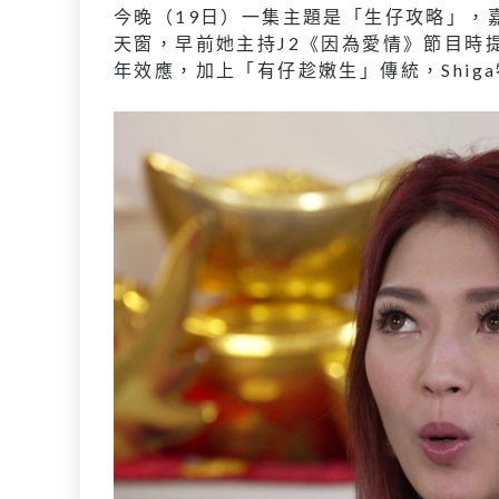
今晚（19日）一集主題是「生仔攻略」，嘉賓
天窗，早前她主持J2《因為愛情》節目時
年效應，加上「有仔趁嫩生」傳統，Shi