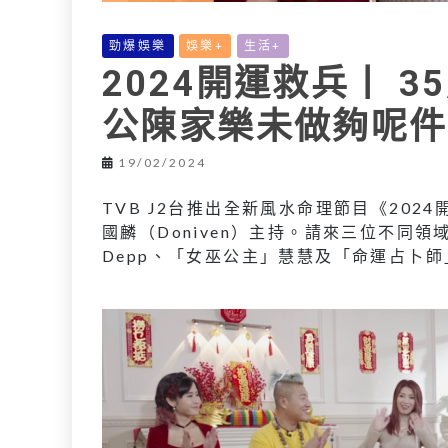
勁爆娛樂
娛樂+
生活+
2024開運救兵丨 
公陳家樂未做夠呢件
19/02/2024
TVB J2台推出全新風水命理節目《2024
國麟（Doniven）主持。請來三位不同
Depp、「女巫公主」慧慧及「命運占卜