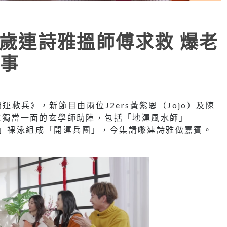
35歲連詩雅搵師傅求救 爆老
事
開運救兵》，新節目由兩位J2ers黃紫恩（Jojo）及陳
領域獨當一面的玄學師助陣，包括「地運風水師」
師」裸泳組成「開運兵團」，今集請嚟連詩雅做嘉賓。