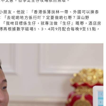
並不太急，但學定生仔攻略依然無壞。
生小朋友，他說︰「香港係薄扶林一帶、外國可以揀泰
色︰「去呢啲地方係行吖？定要做啲乜嘢？深山野
充︰「我哋目標係生仔，就專注做『生仔』嘅嘢，酒店房
傅再根據數字磁場1、3、4同9月配合每晚9至11點，