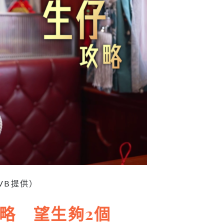
VB提供）
略 望生夠2個