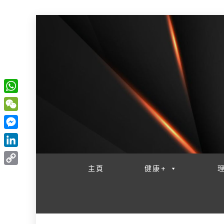
W
一網睇盡 八家大成
h
W
a
e
M
t
C
e
L
s
h
s
i
主頁
健康+
A
C
a
s
n
p
o
t
e
k
p
p
n
e
y
g
d