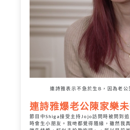
連詩雅表示不急於生B，因為老公
連詩雅爆老公陳家樂未
節目中Shiga接受主持Jojo訪問時被
時會生小朋友。我哋都覺得隨緣，雖然我