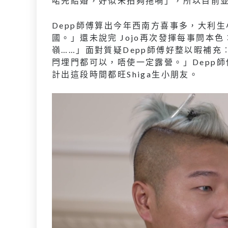
啱先結婚，好似未拍夠拖喎」，所以目前
Depp師傅算出今年西南方喜事多，大利
國。」還未說完 Jojo再次發揮每事問本
嶺……」面對質疑Depp師傅好整以暇補
閂埋門都可以，唔使一定露營。」Depp師
計出這段時間都旺Shiga生小朋友。