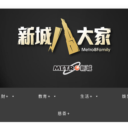
理財+
教育+
生活+
娛
慈善+