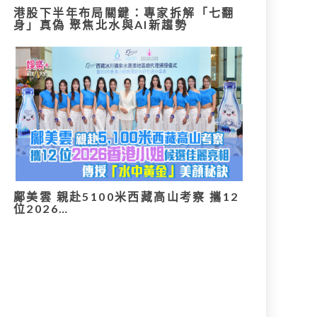
港股下半年布局關鍵：專家拆解「七翻
身」真偽 聚焦北水與AI新趨勢
鄺美雲 親赴5100米西藏高山考察 攜12
位2026…