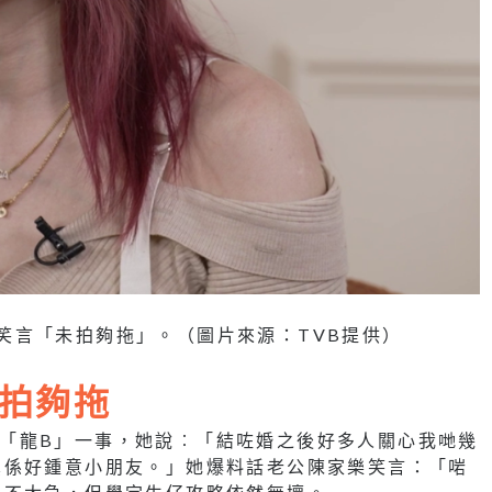
笑言「未拍夠拖」。（圖片來源：TVB提供）
拍夠拖
問到追「龍B」一事，她說︰「結咗婚之後好多人關心我哋幾
真係好鍾意小朋友。」她爆料話老公陳家樂笑言：「啱