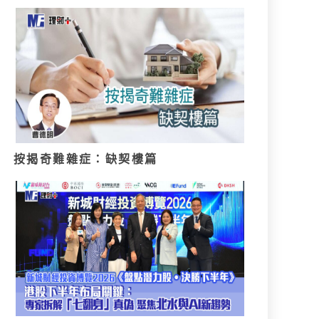
按揭奇難雜症：缺契樓篇