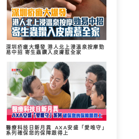
深圳疥瘡大爆發 港人北上浸溫泉按摩勁
易中招 寄生蟲鑽入皮膚惹全家
醫療科技日新月異 AXA安盛「愛唯守」
系列確保您的保障跟得上