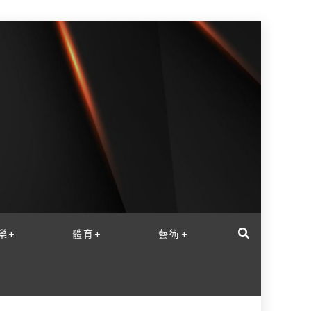
樂+
體育+
藝術+