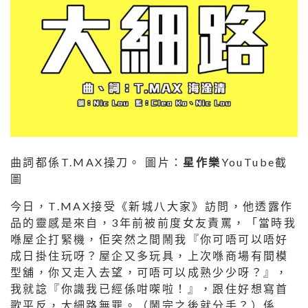
曲詞都係T.MAX操刀。 圖片：
星作樂
YouTube截
圖
今日，T.MAX接受《新城八大家》訪問，他透露作
品的靈感是來自，3年前被前度女友責罵，「當時我
喺屋企打緊機，佢突然之間鬧我『你可唔可以唔好
成日掛住玩呀？屋企又多玩具，上次喺商場有間模
型舖，你又走入去望，可唔可以成熟少少呀？』，
我就諗『你識我已經係咁㗎啦！』，跟住好想寫首
歌平反，大細路無罪。（鬧完之後就分手？）係