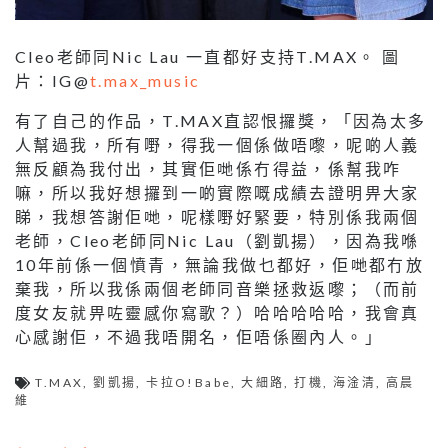
Cleo老師同Nic Lau 一直都好支持T.MAX。 圖
片：IG@
t.max_music
有了自己的作品，T.MAX直認恨攞獎，「因為太多
人幫過我，所有嘢，得我一個係做唔嚟，呢啲人義
無反顧為我付出，其實佢哋係冇得益，係幫我咋
嘛，所以我好想攞到一啲實際嘅成績去證明畀大家
睇，我想答謝佢哋，呢樣嘢好緊要，特別係我兩個
老師，Cleo老師同Nic Lau（劉凱揚），因為我喺
10年前係一個憤青，無論我做乜都好，佢哋都冇放
棄我，所以我係兩個老師同音樂拯救返嚟；（而前
度女友就畀咗靈感你寫歌？）哈哈哈哈哈，我會真
心感謝佢，不過我唔開名，佢唔係圈內人。」
T.MAX
,
劉凱揚
,
卡拉O!Babe
,
大細路
,
打機
,
海淦清
,
高晨
維