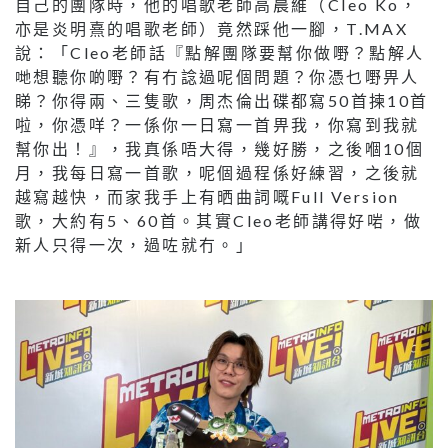
自己的團隊時，他的唱歌老師高晨維（Cleo Ko，
亦是炎明熹的唱歌老師）竟然踩他一腳，T.MAX
說：「Cleo老師話『點解團隊要幫你做嘢？點解人
哋想聽你啲嘢？有冇諗過呢個問題？你憑乜嘢畀人
睇？你得兩、三隻歌，周杰倫出碟都寫50首揀10首
啦，你憑咩？一係你一日寫一首畀我，你寫到我就
幫你出！』，我真係唔大得，幾好勝，之後嗰10個
月，我每日寫一首歌，呢個過程係好練習，之後就
越寫越快，而家我手上有晒曲詞嘅Full Version
歌，大約有5、60首。其實Cleo老師講得好啱，做
新人只得一次，過咗就冇。」