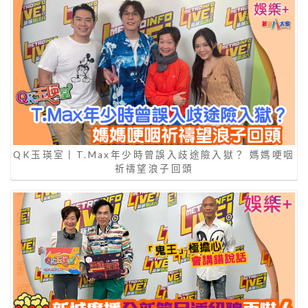
QK玉瑛室丨T.Max年少時曾誤入歧途險入獄？ 媽媽哽咽
祈禱望浪子回頭