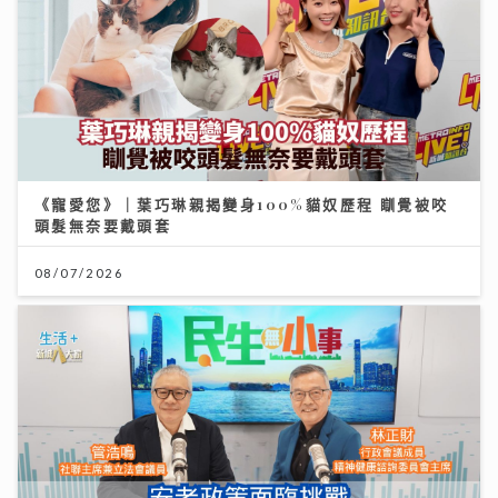
《寵愛您》｜葉巧琳親揭變身100%貓奴歷程 瞓覺被咬
頭髮無奈要戴頭套
08/07/2026