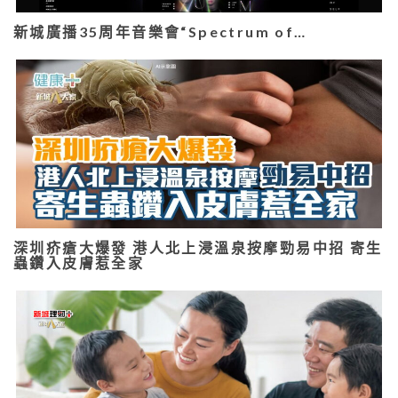
新城廣播35周年音樂會“Spectrum of…
深圳疥瘡大爆發 港人北上浸溫泉按摩勁易中招 寄生
蟲鑽入皮膚惹全家