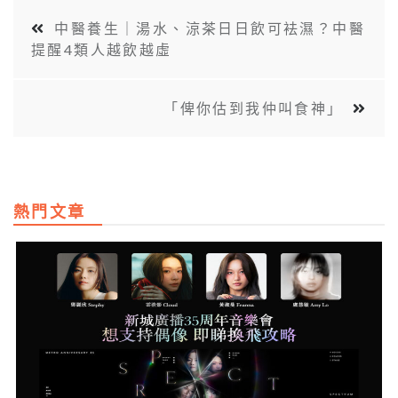
中醫養生｜湯水、涼茶日日飲可袪濕？中醫
提醒4類人越飲越虛
「俾你估到我仲叫食神」
熱門文章