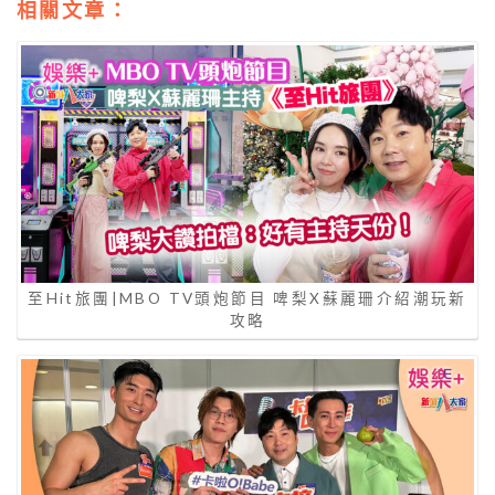
相關文章：
至Hit旅團|MBO TV頭炮節目 啤梨X蘇麗珊介紹潮玩新
攻略