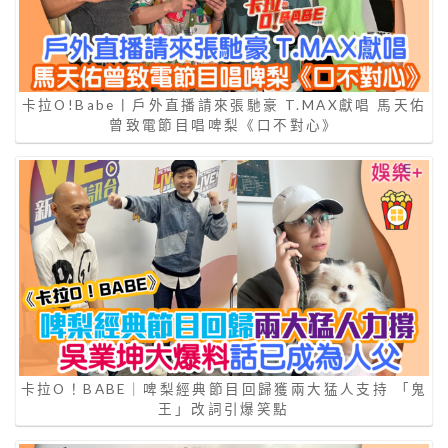
卡拉O!Babe丨戶外直播請來張馳豪 T.MAX獻唱 馬天佑
曾致電節目唱啤梨《口不對心》
卡拉O！BABE｜啤梨經典節目回歸獲兩大猛人支持 「鬼
王」改詞引爆笑點