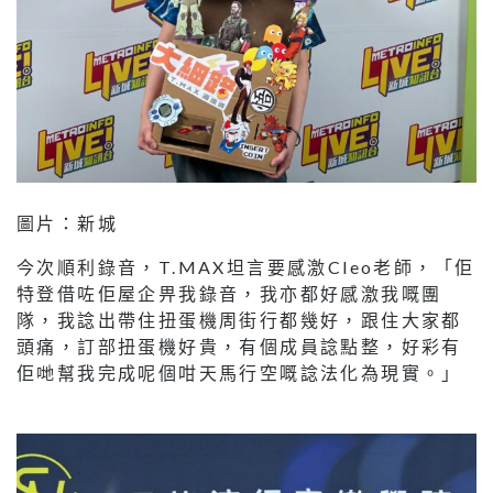
圖片：新城
今次順利錄音，T.MAX坦言要感激Cleo老師，「佢
特登借咗佢屋企畀我錄音，我亦都好感激我嘅團
隊，我諗出帶住扭蛋機周街行都幾好，跟住大家都
頭痛，訂部扭蛋機好貴，有個成員諗點整，好彩有
佢哋幫我完成呢個咁天馬行空嘅諗法化為現實。」