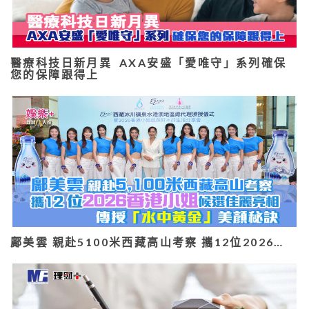
醫療科技日新月異 AXA安盛「愛唯守」系列確保
您的保障跟得上
鄺美雲 親赴5100米西藏高山考察 攜12位2026…