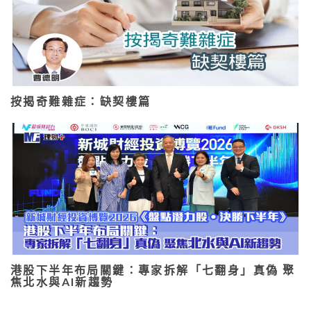
按揭奇難雜症：缺契樓篇
港股下半年布局關鍵：專家拆解「七翻身」真偽 聚
焦北水與AI新趨勢