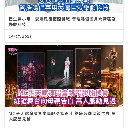
民生無小事｜安老政策面臨挑戰 管浩鳴倡善用大灣區及
樂齡科技
19/07/2026
MC張天賦演唱會跳唱脫胎換骨 紅館舞台向母親告白 萬
人感動見證