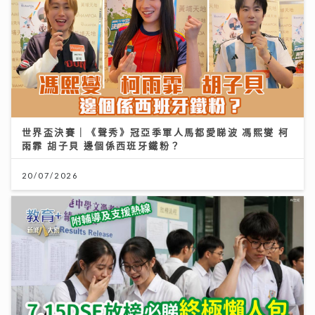
世界盃決賽｜《聲秀》冠亞季軍人馬都愛睇波 馮熙燮 柯
雨霏 胡子貝 邊個係西班牙鐵粉？
20/07/2026