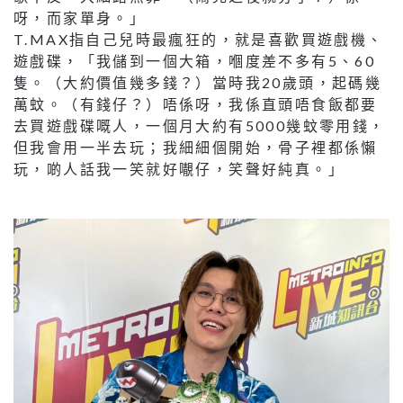
呀，而家單身。」
T.MAX指自己兒時最瘋狂的，就是喜歡買遊戲機、
遊戲碟，「我儲到一個大箱，嗰度差不多有5、60
隻。（大約價值幾多錢？）當時我20歲頭，起碼幾
萬蚊。（有錢仔？）唔係呀，我係直頭唔食飯都要
去買遊戲碟嘅人，一個月大約有5000幾蚊零用錢，
但我會用一半去玩；我細細個開始，骨子裡都係懶
玩，啲人話我一笑就好𡃁仔，笑聲好純真。」