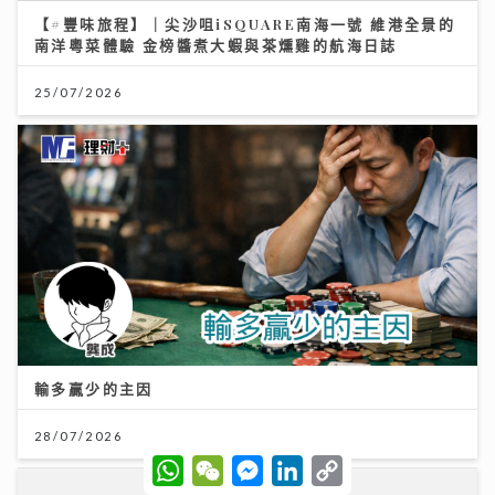
【#豐味旅程】｜尖沙咀iSQUARE南海一號 維港全景的
南洋粵菜體驗 金榜醬煮大蝦與茶燻雞的航海日誌
25/07/2026
輸多贏少的主因
28/07/2026
W
W
M
L
C
h
e
e
i
o