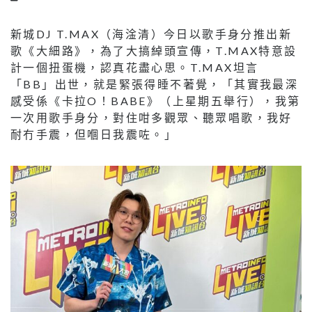
新城DJ T.MAX（海淦清）今日以歌手身分推出新
歌《大細路》，為了大搞綽頭宣傳，T.MAX特意設
計一個扭蛋機，認真花盡心思。T.MAX坦言
「BB」出世，就是緊張得睡不著覺，「其實我最深
感受係《卡拉O！BABE》（上星期五舉行），我第
一次用歌手身分，對住咁多觀眾、聽眾唱歌，我好
耐冇手震，但嗰日我震咗。」