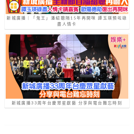
新城廣播｜「鬼王」潘紹聰隔15年再開咪 譚玉瑛預咗碌
盡人情卡
新城廣播33周年台慶眾星獻藝 分享與電台難忘時刻