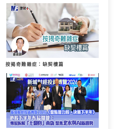
按揭奇難雜症：缺契樓篇