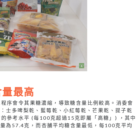
含量最高
水程序會令其果糖濃縮，導致糖含量比例較高。消委會
乾：士多啤梨乾、藍莓乾、小紅莓乾、芒果乾、提子乾
參考水平 (每100克超過15克即屬「高糖」) ，其中
量為57.4克，而杏脯平均糖含量最低，每100克平均