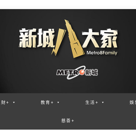
理財+
教育+
生活+
娛
慈善+