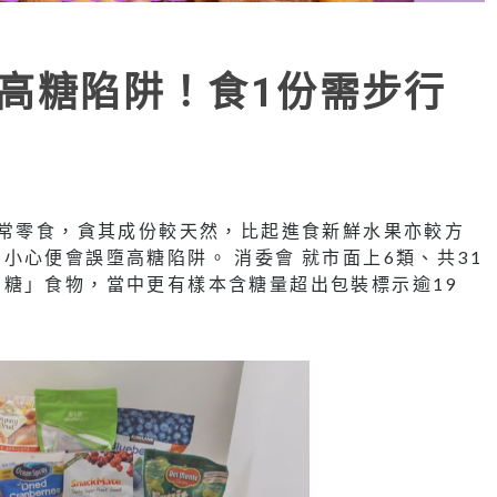
乾高糖陷阱！食1份需步行
日常零食，貪其成份較天然，比起進食新鮮水果亦較方
小心便會誤墮高糖陷阱。 消委會 就市面上6類、共31
糖」食物，當中更有樣本含糖量超出包裝標示逾19