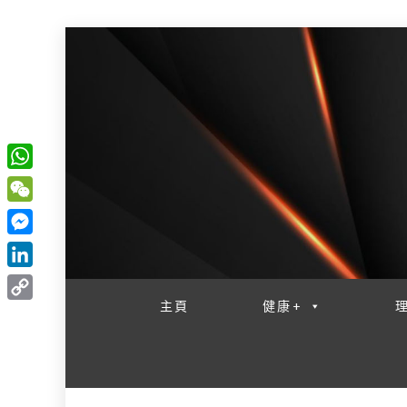
W
一網睇盡 八家大成
h
W
a
e
M
t
C
e
L
s
h
s
i
主頁
健康+
A
C
a
s
n
p
o
t
e
k
p
p
n
e
y
g
d