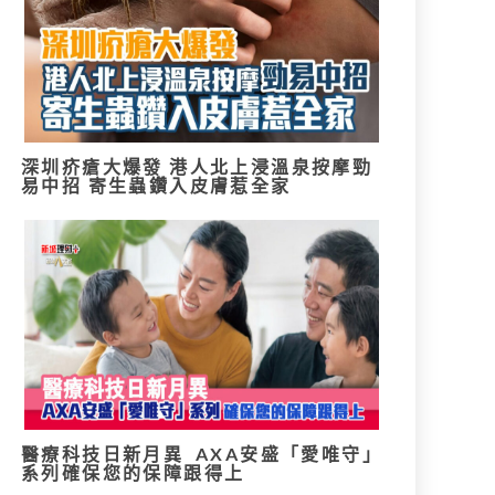
深圳疥瘡大爆發 港人北上浸溫泉按摩勁
易中招 寄生蟲鑽入皮膚惹全家
醫療科技日新月異 AXA安盛「愛唯守」
系列確保您的保障跟得上