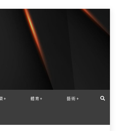
樂+
體育+
藝術+