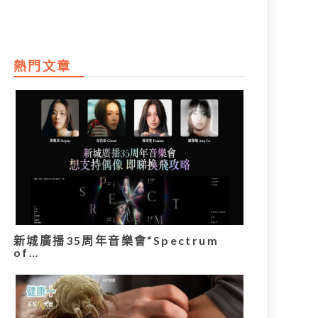
熱門文章
新城廣播35周年音樂會“Spectrum
of…