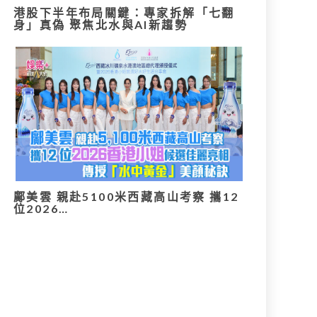
港股下半年布局關鍵：專家拆解「七翻
身」真偽 聚焦北水與AI新趨勢
鄺美雲 親赴5100米西藏高山考察 攜12
位2026…