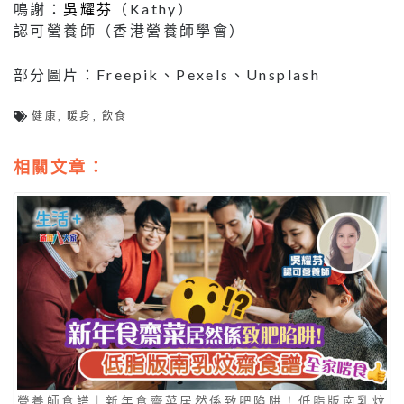
鳴謝：
吳耀芬
（Kathy）
認可營養師（香港營養師學會）
部分圖片：Freepik、Pexels、Unsplash
健康
,
暖身
,
飲食
相關文章：
營養師食譜｜新年食齋菜居然係致肥陷阱！低脂版南乳炆