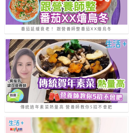
番茄延緩衰老！ 跟營養師整番茄XX燴烏冬
傳統過年素菜熱量高 營養師教你5招不會肥