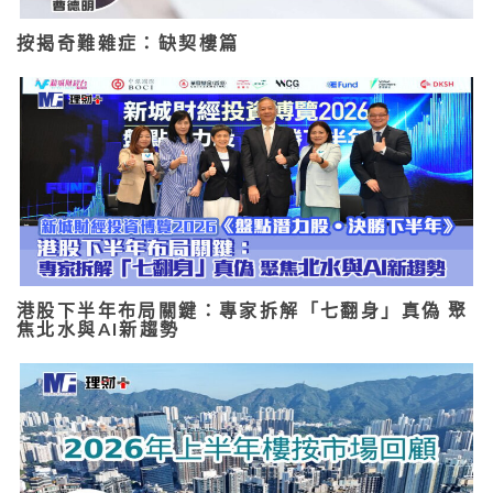
按揭奇難雜症：缺契樓篇
港股下半年布局關鍵：專家拆解「七翻身」真偽 聚
焦北水與AI新趨勢