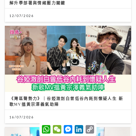
解升學部署與情緒壓力關鍵
12/07/2026
《灣區聲勢力》｜谷婭溦剖白曾低谷內耗到懷疑人生 新
歌MV搵黃宗澤義氣助陣
16/07/2026
W
W
M
L
C
h
e
e
i
o