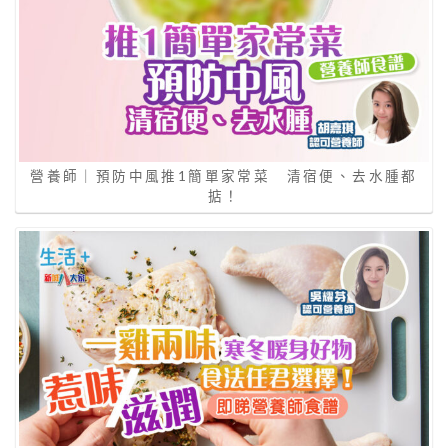
營養師｜預防中風推1簡單家常菜 清宿便、去水腫都
掂！