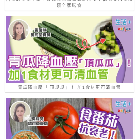
齋全家啱食
青瓜降血壓「 頂瓜瓜」！ 加1食材更可清血管