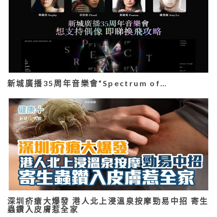
新城廣播35周年音樂會“Spectrum of…
深圳疥瘡大爆發 港人北上浸溫泉按摩勁易中招 寄生
蟲鑽入皮膚惹全家