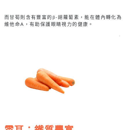
而甘筍則含有豐富的β-胡蘿蔔素，能在體內轉化為
維他命A，有助保護眼睛視力的健康。
雲耳：鐵質豐富