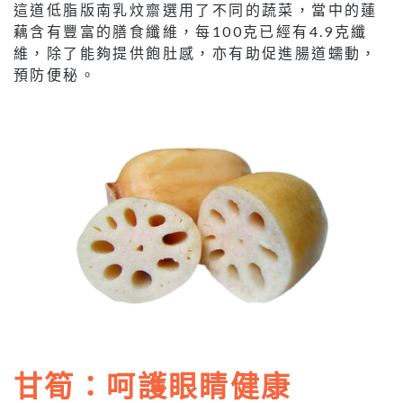
這道低脂版南乳炆齋選用了不同的蔬菜，當中的蓮
藕含有豐富的膳食纖維，每100克已經有4.9克纖
維，除了能夠提供飽肚感，亦有助促進腸道蠕動，
預防便秘。
甘筍：呵護眼睛健康