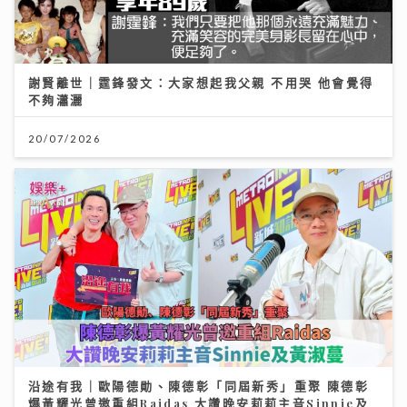
謝賢離世｜霆鋒發文：大家想起我父親 不用哭 他會覺得
不夠瀟灑
20/07/2026
沿途有我｜歐陽德勛、陳德彰「同屆新秀」重聚 陳德彰
爆黃耀光曾邀重組Raidas 大讚晚安莉莉主音Sinnie及