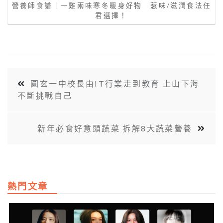
營養師食譜｜一雞兩味寒冬暖身好物 惹味/滋潤食法任
君選擇！
圓玄一中校長由IT行業走到教育 上山下海
不斷挑戰自己
新年必食好意頭蔬菜 拆解8大蔬菜營養
熱門文章