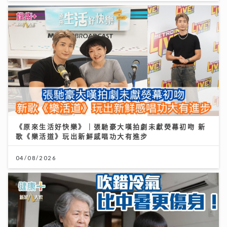
《原來生活好快樂》｜張馳豪大嘆拍劇未獻熒幕初吻 新
歌《樂活道》玩出新鮮感唱功大有進步
04/08/2026