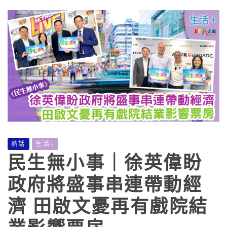
熱話
生活+
民生無小事｜徐英偉盼
政府將盛事串連帶動經
濟 田啟文憂再有戲院結