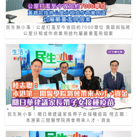
民生無小事｜公屋打濫至今收回約7000單位 黃碧如指將
公屋分租或作商業用途均屬嚴重濫用個案
民生無小事｜關日華建議家長帶子女接種疫苗 陸志聰：
本港第三間醫學院將會帶來人才、資金