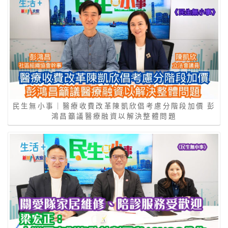
民生無小事｜醫療收費改革陳凱欣倡考慮分階段加價 彭
鴻昌籲議醫療融資以解決整體問題