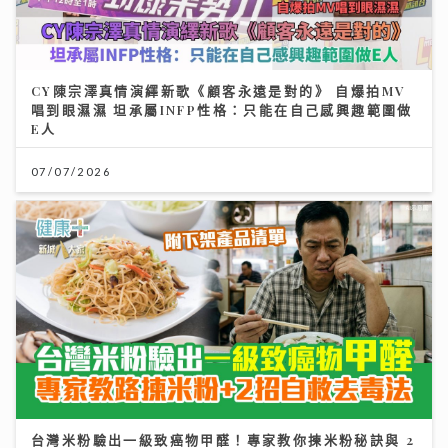
CY陳宗澤真情演繹新歌《顧客永遠是對的》 自爆拍MV
唱到眼濕濕 坦承屬INFP性格：只能在自己感興趣範圍做
E人
07/07/2026
台灣米粉驗出一級致癌物甲醛！專家教你揀米粉秘訣與 2