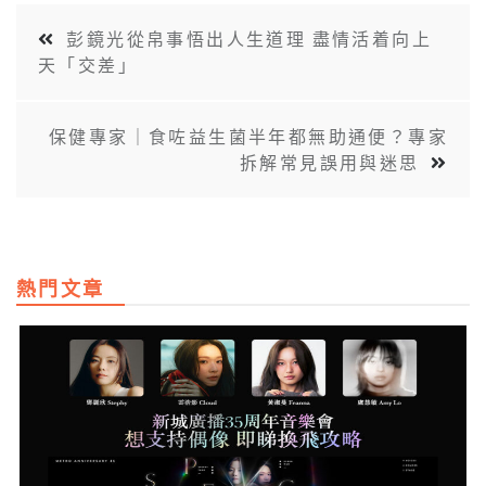
彭鏡光從帛事悟出人生道理 盡情活着向上
天「交差」
保健專家｜食咗益生菌半年都無助通便？專家
拆解常見誤用與迷思
熱門文章