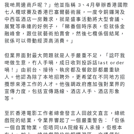
我哋周邊商戶呢？」他並指稱 3、4月舉辦香港國際
七人欖球賽及香港巴塞爾藝術展，一度令銅鑼灣及
中西區酒店一房難求，就是盛事活動將大型會議、
展覽等串連的好例子，「睇番個時序表，佢就係金
融峰會，跟住就藝術拍賣會，然後七欖係個結尾，
就係可以帶動經濟高消費。」
但業界面對最大問題就是人手嚴重不足，「諗吓我
哋做生意，冇人手喎，成日收到投訴話last order
喎！」由前台、接待、執房都及餐飲部都嚴重缺
人。他認為除了本地招聘外，更希望在不同地方招
攬想來港工作的人才。他強調政府應加強對業界的
宣傳力度，包括宣傳路線、酒店人手、酒店形象
等。
至於香港電影工作者總會發言人田啟文直言，總統
戲院的結業，令業界響起了一個嚴重警告：「佢係
一個自置物業，佢唔同UA院線有人承接，佢根本