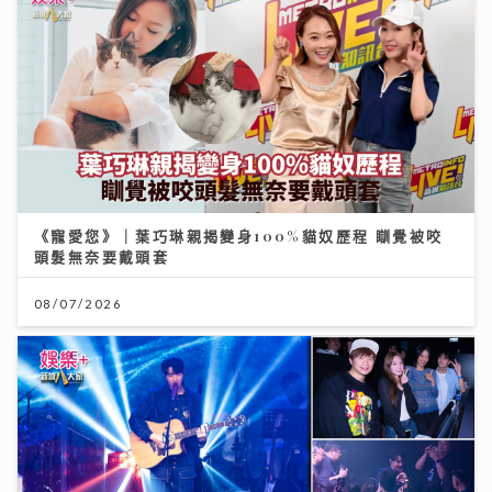
《寵愛您》｜葉巧琳親揭變身100%貓奴歷程 瞓覺被咬
頭髮無奈要戴頭套
08/07/2026