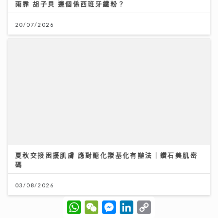
雨霏 胡子貝 邊個係西班牙鐵粉？
20/07/2026
夏秋交接困擾肌膚 應對醣化羰基化有辦法｜鑽石美肌密
碼
03/08/2026
W
W
M
L
C
h
e
e
i
o