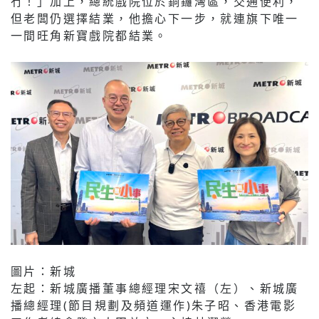
冇！」加上，總統戲院位於銅鑼灣區，交通便利，
但老闆仍選擇結業，他擔心下一步，就連旗下唯一
一間旺角新寶戲院都結業。
圖片：新城
左起：新城廣播董事總經理宋文禧（左）、新城廣
播總經理(節目規劃及頻道運作)朱子昭、香港電影