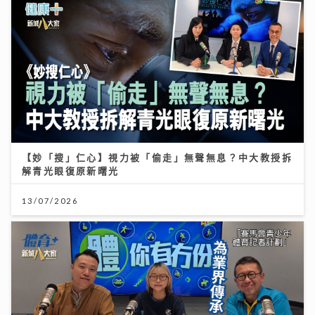
【妙「搜」仁心】視力被「偷走」無聲無息？中大教授拆
解青光眼復原新曙光
13/07/2026