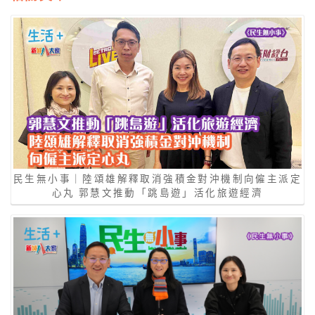
民生無小事｜陸頌雄解釋取消強積金對沖機制向僱主派定
心丸 郭慧文推動「跳島遊」活化旅遊經濟