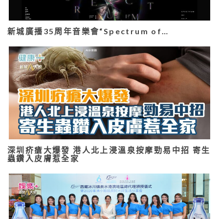
新城廣播35周年音樂會“Spectrum of…
深圳疥瘡大爆發 港人北上浸溫泉按摩勁易中招 寄生
蟲鑽入皮膚惹全家