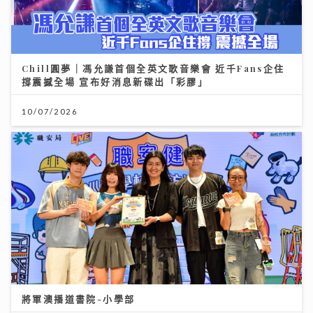
Chill圓夢｜馮允謙首個全英文歌音樂會 近千Fans企住
撐震撼全場 宣布好消息新碟出「彩膠」
10/07/2026
將軍澳播道書院-小學部