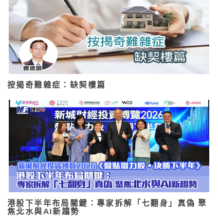
按揭奇難雜症：缺契樓篇
港股下半年布局關鍵：專家拆解「七翻身」真偽 聚
焦北水與AI新趨勢