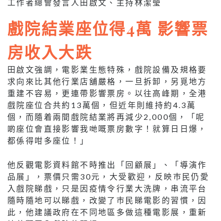
工作者總會發言人田啟文、主持林潔瑩
戲院結業座位得4萬 影響票
房收入大跌
田啟文強調，電影業生態特殊，戲院設備及規格要
求向來比其他行業店舖嚴格，一旦拆卸，另覓地方
重建不容易，更連帶影響票房。以往高峰期，全港
戲院座位合共約13萬個，但近年則維持約4.3萬
個，而隨着兩間戲院結業將再減少2,000個，「呢
啲座位會直接影響我哋嘅票房數字！就算日日爆，
都係得咁多座位！」
他反觀電影資料館不時推出「回顧展」、「導演作
品展」，票價只需30元，大受歡迎，反映巿民仍愛
入戲院睇戲，只是因疫情令行業大洗牌，串流平台
隨時隨地可以睇戲，改變了巿民睇電影的習慣，因
此，他建議政府在不同地區多做這種電影展，重新