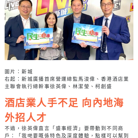
圖片：新城
右起：新城廣播首席營運總監馬浚偉、香港酒店業
主聯會執行總幹事徐英偉、林潔瑩、柯創盛
酒店業人手不足 向內地海
外招人才
不過，徐英偉直言「盛事經濟」要帶動到不同商
戶：「我哋要嘅係特色及深度體驗，點樣可以幫到