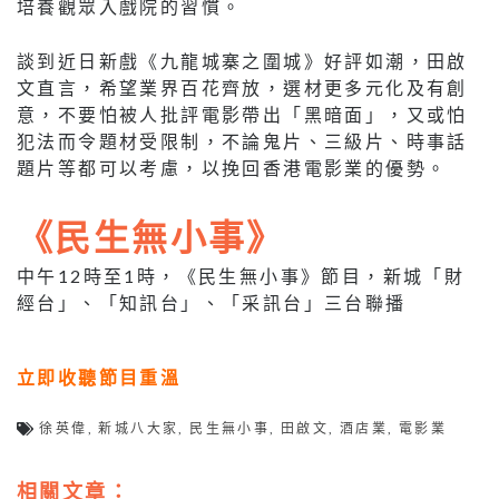
培養觀眾入戲院的習慣。
談到近日新戲《九龍城寨之圍城》好評如潮，田啟
文直言，希望業界百花齊放，選材更多元化及有創
意，不要怕被人批評電影帶出「黑暗面」，又或怕
犯法而令題材受限制，不論鬼片、三級片、時事話
題片等都可以考慮，以挽回香港電影業的優勢。
《民生無小事》
中午12時至1時，《民生無小事》節目，新城「財
經台」、「知訊台」、「采訊台」三台聯播
立即收聽節目重溫
徐英偉
,
新城八大家
,
民生無小事
,
田啟文
,
酒店業
,
電影業
相關文章：