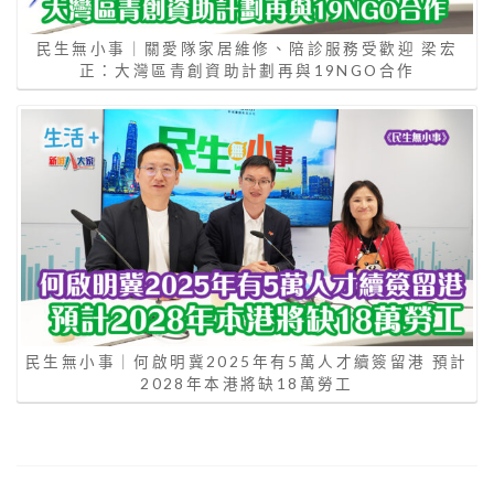
民生無小事｜關愛隊家居維修、陪診服務受歡迎 梁宏
正：大灣區青創資助計劃再與19NGO合作
民生無小事｜何啟明冀2025年有5萬人才續簽留港 預計
2028年本港將缺18萬勞工