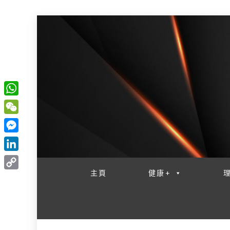
W
一網睇盡 八家大成
h
W
a
e
M
t
C
e
L
s
h
s
i
主頁
健康+
A
C
a
s
n
p
o
t
e
k
p
p
n
e
y
g
d