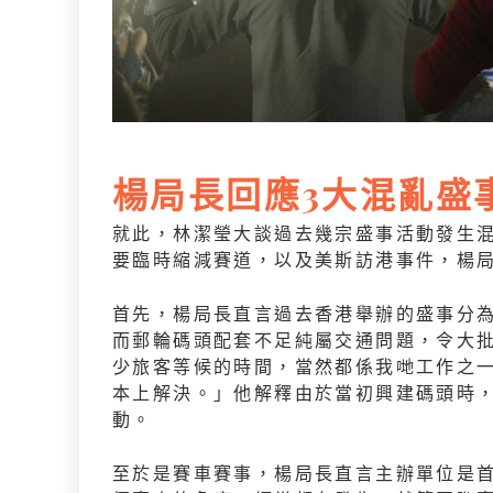
楊局長回應3大混亂盛
就此，林潔瑩大談過去幾宗盛事活動發生
要臨時縮減賽道，以及美斯訪港事件，楊
首先，楊局長直言過去香港舉辦的盛事分
而郵輪碼頭配套不足純屬交通問題，令大
少旅客等候的時間，當然都係我哋工作之
本上解決。」他解釋由於當初興建碼頭時
動。
至於是賽車賽事，楊局長直言主辦單位是