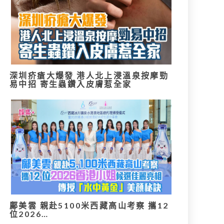
深圳疥瘡大爆發 港人北上浸溫泉按摩勁
易中招 寄生蟲鑽入皮膚惹全家
鄺美雲 親赴5100米西藏高山考察 攜12
位2026…