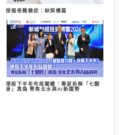
按揭奇難雜症：缺契樓篇
港股下半年布局關鍵：專家拆解「七翻
身」真偽 聚焦北水與AI新趨勢