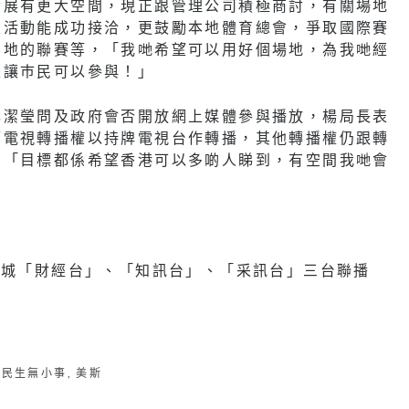
發展有更大空間，現正跟管理公司積極商討，有關場地
及活動能成功接洽，更鼓勵本地體育總會，爭取國際賽
內地的聯賽等，「我哋希望可以用好個場地，為我哋經
是讓巿民可以參與！」
林潔瑩問及政府會否開放網上媒體參與播放，楊局長表
而電視轉播權以持牌電視台作轉播，其他轉播權仍跟轉
，「目標都係希望香港可以多啲人睇到，有空間我哋會
新城「財經台」、「知訊台」、「采訊台」三台聯播
,
民生無小事
,
美斯