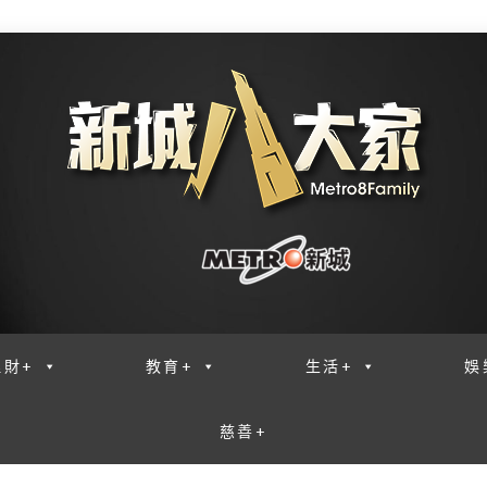
理財+
教育+
生活+
娛
慈善+