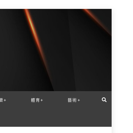
樂+
體育+
藝術+