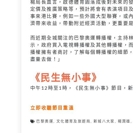
楊局長直言，啟德體育園落成後對未來的
定價及推廣策略等，預計將會有表演項目
事來港比賽，例如一些外國大型聯賽，或
濟帶來收益，帶動附近經濟活動，更重要
而近期全城關注的巴黎奧運轉播權，主持
示，政府買入電視轉播權及其他轉播權，
播權擁有者商討，了解每個轉播權的細節
盡量去做！」
《民生無小事》
中午12時至1時，《民生無小事》節目，
立即收聽節目重溫
巴黎奧運
,
文化體育及旅遊局
,
新城八大家
,
楊潤雄