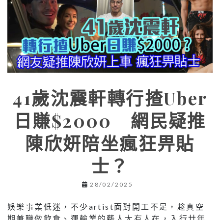
41歲沈震軒轉行揸Uber
日賺$2000 網民疑推
陳欣妍陪坐瘋狂畀貼
士？
28/02/2025
娛樂事業低迷，不少artist面對開工不足，趁真空
期兼職做飲食、運輸業的藝人大有人在，入行廿年