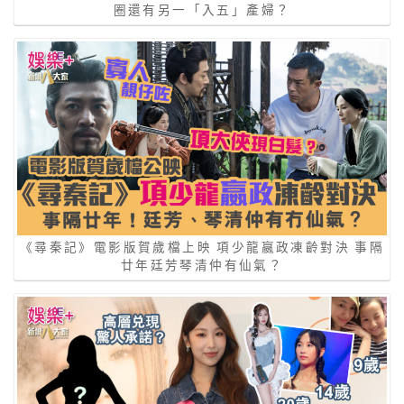
圈還有另一「入五」產婦？
《尋秦記》電影版賀歲檔上映 項少龍嬴政凍齡對決 事隔
廿年廷芳琴清仲有仙氣？