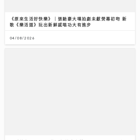
《原來生活好快樂》｜張馳豪大嘆拍劇未獻熒幕初吻 新
歌《樂活道》玩出新鮮感唱功大有進步
04/08/2026
JC陳詠桐 x Zaina施匡翹首度合體Mini Concert 主題
「桐翹社」 校服look敬請期待