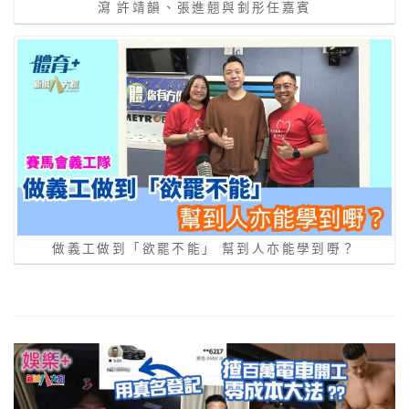
瀉 許靖韻、張進翹與釗彤任嘉賓
做義工做到「欲罷不能」 幫到人亦能學到嘢？