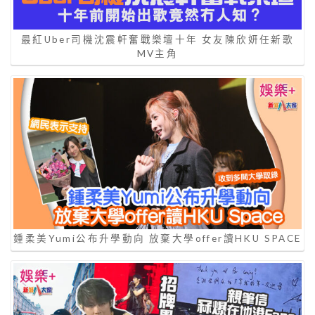
最紅Uber司機沈震軒奮戰樂壇十年 女友陳欣妍任新歌
MV主角
鍾柔美Yumi公布升學動向 放棄大學offer讀HKU SPACE