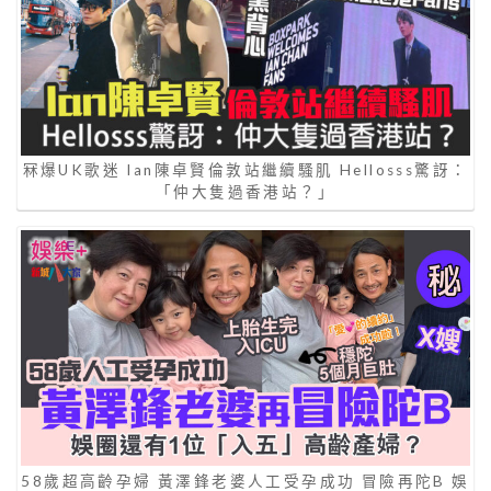
冧爆UK歌迷 Ian陳卓賢倫敦站繼續騷肌 Hellosss驚訝：
「仲大隻過香港站？」
58歲超高齡孕婦 黃澤鋒老婆人工受孕成功 冒險再陀B 娛