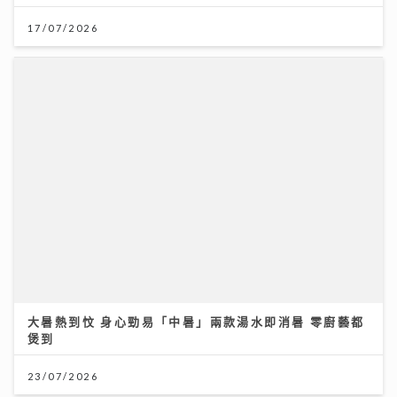
大暑熱到忟 身心勁易「中暑」兩款湯水即消暑 零廚藝都
煲到
23/07/2026