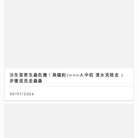
沙生菜寄生蟲危機！美國約7000人中招 清水洗唔走 3
步徹底洗走蟲蟲
30/07/2026