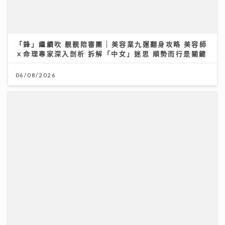
「鋒」繼續吹 靚靚陪審團 | 美容業九運翻身攻略 美容師
ｘ命理專家深入剖析 拆解「中女」迷思 順勢而行是關鍵
06/08/2026
世界盃決賽｜《聲秀》冠亞季軍人馬都愛睇波 馮熙燮 柯
雨霏 胡子貝 邊個係西班牙鐵粉？