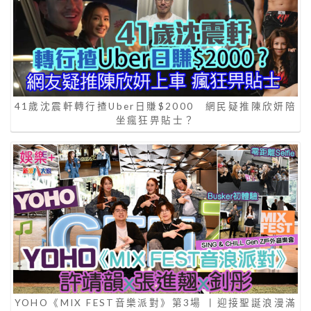
41歲沈震軒轉行揸Uber日賺$2000 網民疑推陳欣妍陪
坐瘋狂畀貼士？
YOHO《MIX FEST音樂派對》第3場 丨迎接聖誕浪漫滿