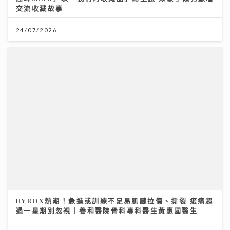
HYROX熱潮！急進或訓練不足易肌腱拉傷、撕裂 痠痛超
過一星期別忽視｜養和醫院骨科專科醫生黃惠國醫生
06/08/2026