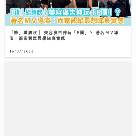
「鋒」繼續吹 | 美容廣告仲玩「P圖」？ 著名ＭＶ導
演：而家觀眾最想睇真實感
16/07/2026
台灣米粉驗出一級致癌物甲醛！專家教你揀米粉秘訣與 2
招自救去毒法
28/07/2026