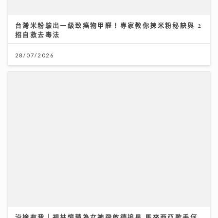
沿途有我｜視林憶蓮為女神飛啟德追星 馬來西亞歌手何
芸妮推「南洋爵士」改編經典