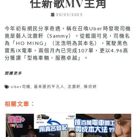
任新歌MV主角
30/05/2025
今年初有網民分享奇遇，稱在召喚Uber時發現司機
竟是藝人沈震軒（Sammy）。從截圖可見，司機名
為「HO MING」（沈浩明為其本名），駕駛黑色
寶馬iX電車，兩個月內已完成107單，更以4.96高
分獲讚「型格車輛、服務卓越」。
閱讀更多
Uber司機
,
最幸運的平凡人
,
沈震軒
,
陳欣妍
相關文章：