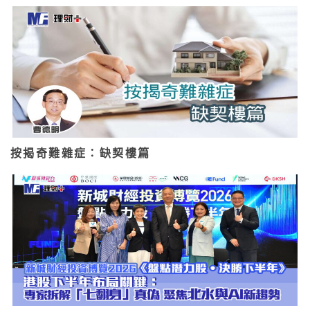
按揭奇難雜症：缺契樓篇