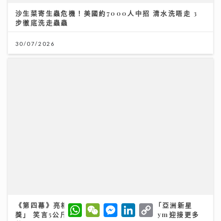
沙生菜寄生蟲危機！美國約7000人中招 清水洗唔走 3
步徹底洗走蟲蟲
30/07/2026
《第四幕》亮相紐約亞洲電影節 袁澧林奪「亞洲新星
W
W
M
L
C
h
e
e
i
o
獎」 笑言5公斤獎座「份量十足」：要操Gym迎接更多