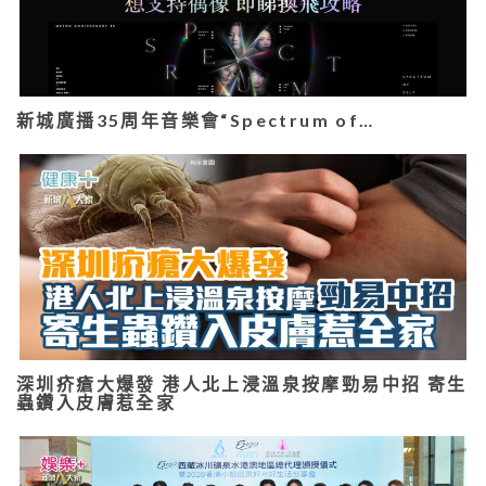
新城廣播35周年音樂會“Spectrum of…
深圳疥瘡大爆發 港人北上浸溫泉按摩勁易中招 寄生
蟲鑽入皮膚惹全家