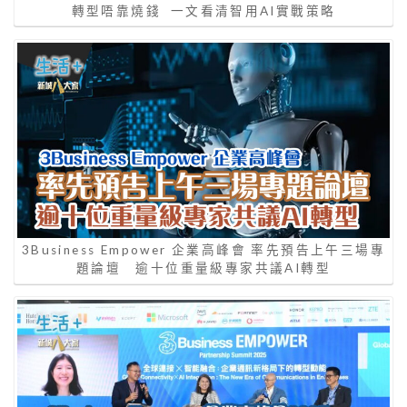
轉型唔靠燒錢 一文看清智用AI實戰策略
3Business Empower 企業高峰會 率先預告上午三場專
題論壇 逾十位重量級專家共議AI轉型