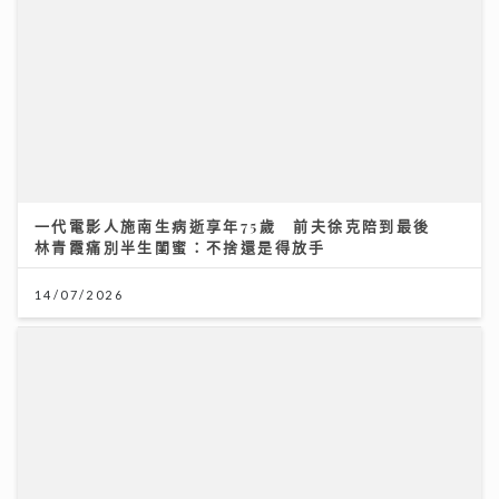
一代電影人施南生病逝享年75歲 前夫徐克陪到最後
林青霞痛別半生閨蜜：不捨還是得放手
14/07/2026